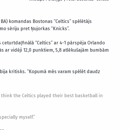
NBA) komandas Bostonas “Celtics” spēlētājs
o sēriju pret Ņujorkas “Knicks”.
ceturtdaļfinālā “Celtics” ar 4-1 pārspēja Orlando
lās ar vidēji 12,0 punktiem, 5,8 atlēkušajām bumbām
s bija kritisks. “Kopumā mēs varam spēlēt daudz
think the Celtics played their best basketball in
specially myself.”