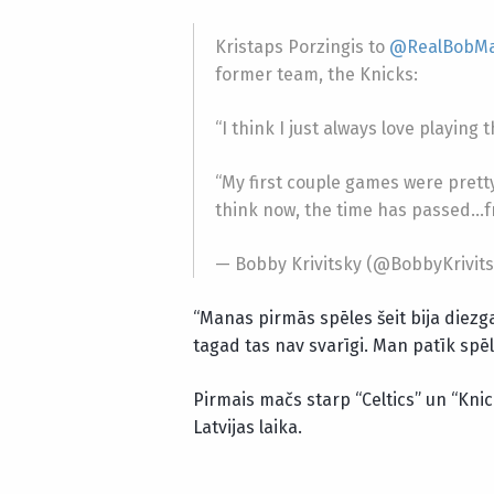
Kristaps Porzingis to
@RealBobMa
former team, the Knicks:
“I think I just always love playing t
“My first couple games were pretty
think now, the time has passed…
— Bobby Krivitsky (@BobbyKrivit
“Manas pirmās spēles šeit bija diezgan
tagad tas nav svarīgi. Man patīk spēl
Pirmais mačs starp “Celtics” un “Knic
Latvijas laika.