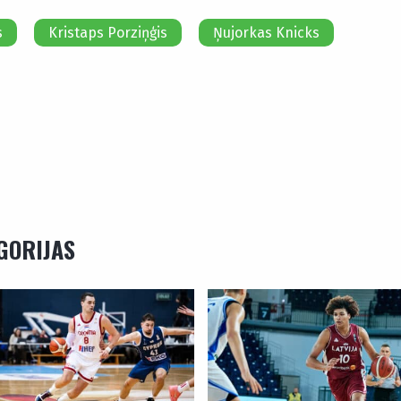
s
Kristaps Porziņģis
Ņujorkas Knicks
EGORIJAS