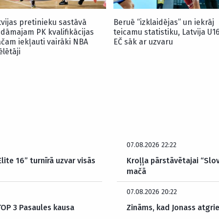
tvijas pretinieku sastāvā
Beruē “izklaidējas” un iekrāj
idāmajam PK kvalifikācijas
teicamu statistiku, Latvija U1
čam iekļauti vairāki NBA
EČ sāk ar uzvaru
ēlētāji
07.08.2026 22:22
ite 16” turnīrā uzvar visās
Kroļļa pārstāvētajai “Slov
mačā
07.08.2026 20:22
 TOP 3 Pasaules kausa
Zināms, kad Jonass atgrie