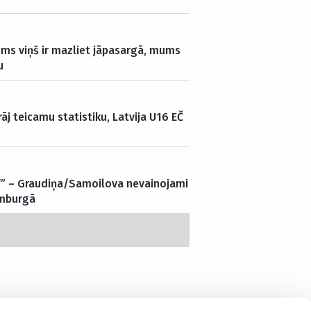
Mums viņš ir mazliet jāpasargā, mums
u
rāj teicamu statistiku, Latvija U16 EČ
ff” – Graudiņa/Samoilova nevainojami
amburgā