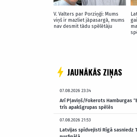
V. Valters par Porziņģi: Mums
La
viņš ir mazliet jāpasargā, mums
ga
nav desmit tādu spēlētāju
ma
sp
JAUNĀKĀS ZIŅAS
07.08.2026 23:34
Arī Pļaviņš/Fokerots Hamburgas “El
trīs apakšgrupas spēlēs
07.08.2026 21:53
Latvijas spīdvejisti Rīgā sasniedz
pusfinālā