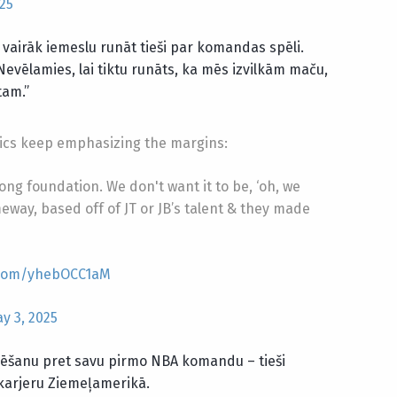
25
s vairāk iemeslu runāt tieši par komandas spēli.
 Nevēlamies, lai tiktu runāts, ka mēs izvilkām maču,
tam.”
tics keep emphasizing the margins:
ong foundation. We don't want it to be, ‘oh, we
eway, based off of JT or JB’s talent & they made
r.com/yhebOCC1aM
y 3, 2025
ēlēšanu pret savu pirmo NBA komandu – tieši
 karjeru Ziemeļamerikā.