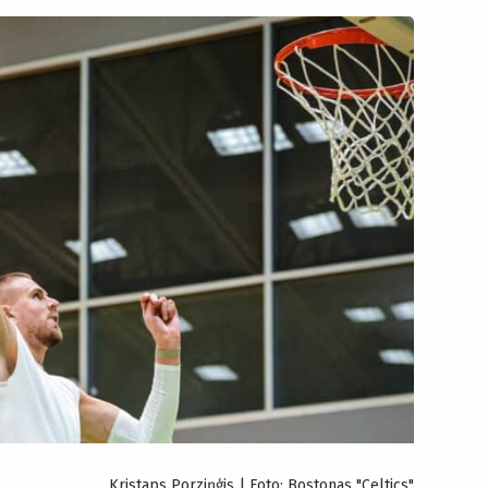
Kristaps Porziņģis | Foto: Bostonas "Celtics"