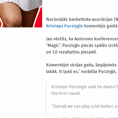
Nacionālās basketbola asociācijas (
Kristaps Porziņģis
komentējis gaidām
Jau vēstīts, ka Austrumu konferences 
“Magic”. Porziņģis piecās spēlēs izcē
un 1,0 rezultatīvu piespēli.
Komentējot sērijas gaitu, liepājniek
labāk. It īpaši es,” norādīja Porziņģis.
Kristaps Porzingis said he doesn’t 
the first round.
“Overall we can play a lot better, e