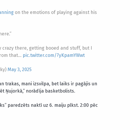
nning
on the emotions of playing against his
here.”
 crazy there, getting booed and stuff, but I
from that…
pic.twitter.com/7yKpamYWwt
sky)
May 3, 2025
 trakas, mani izsvilpa, bet laiks ir pagājis un
ēt Ņujorkā,” norādīja basketbolists.
ks” paredzēts naktī uz 6. maiju plkst. 2:00 pēc