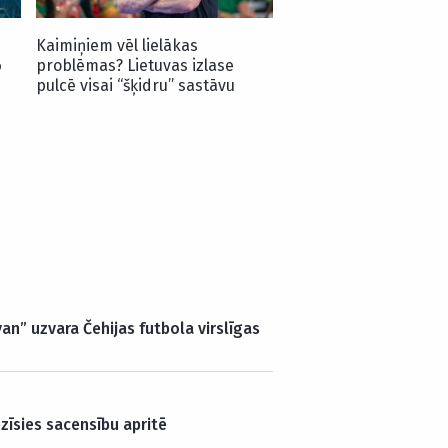
Kaimiņiem vēl lielākas
6
problēmas? Lietuvas izlase
pulcē visai “šķidru” sastāvu
an” uzvara Čehijas futbola virslīgas
zīsies sacensību apritē