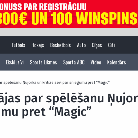
Futbols
Hokejs
Basketbols
Auto
Cīņas
Citi
Ekskluzīvi
Sporta Likmes
Sporta ABC
Video
Kalendārs
ar spēlēšanu Ņujorkā un kritizē sevi par sniegumu pret “Magic”
ājas par spēlēšanu Ņujor
umu pret “Magic”