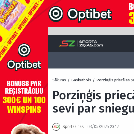
Sākums
/
Basketbols
/
Porziņģis priecājas p
Porziņģis priec
sevi par snieg
Sportazinas
03/05/2025 23:12