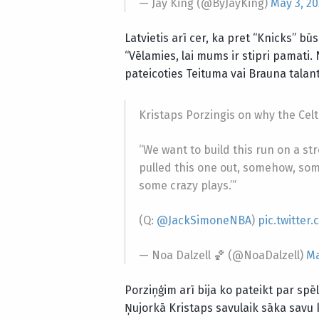
— Jay King (@ByJayKing)
May 3, 20
Latvietis arī cer, ka pret “Knicks” bū
“Vēlamies, lai mums ir stipri pamati.
pateicoties Teituma vai Brauna talan
Kristaps Porzingis on why the Cel
“We want to build this run on a str
pulled this one out, somehow, som
some crazy plays.’”
(Q:
@JackSimoneNBA
)
pic.twitte
— Noa Dalzell 🏀 (@NoaDalzell)
Ma
Porziņģim arī bija ko pateikt par sp
Ņujorkā Kristaps savulaik sāka savu