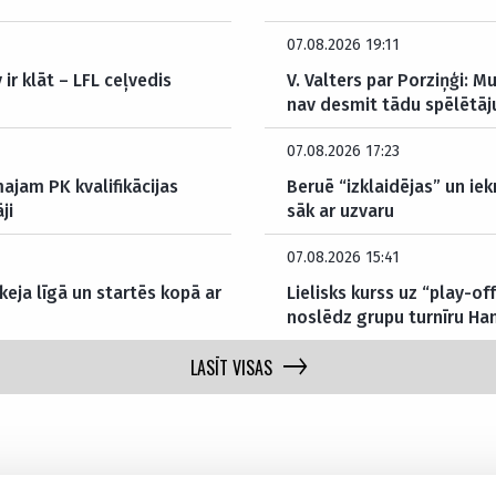
07.08.2026 19:11
ir klāt – LFL ceļvedis
V. Valters par Porziņģi: 
nav desmit tādu spēlētāj
07.08.2026 17:23
ajam PK kvalifikācijas
Beruē “izklaidējas” un iek
ji
sāk ar uzvaru
07.08.2026 15:41
eja līgā un startēs kopā ar
Lielisks kurss uz “play-o
noslēdz grupu turnīru H
LASĪT VISAS