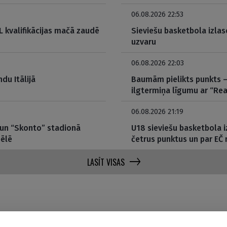
06.08.2026 22:53
 kvalifikācijas mačā zaudē
Sieviešu basketbola izlas
uzvaru
06.08.2026 22:03
du Itālijā
Baumām pielikts punkts – 
ilgtermiņa līgumu ar “Rea
06.08.2026 21:19
 un “Skonto” stadionā
U18 sieviešu basketbola i
pēlē
četrus punktus un par EČ
LASĪT VISAS