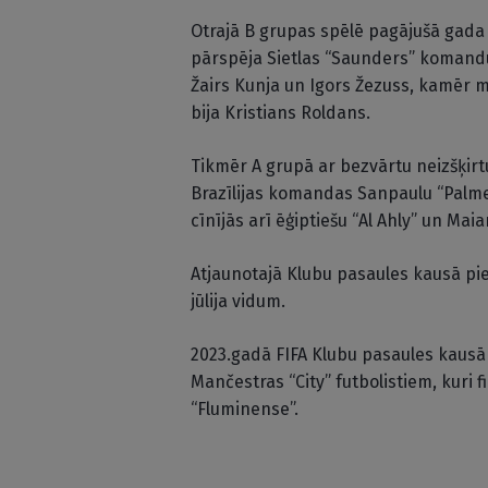
Otrajā B grupas spēlē pagājušā gada B
pārspēja Sietlas “Saunders” komandu
Žairs Kunja un Igors Žezuss, kamēr m
bija Kristians Roldans.
Tikmēr A grupā ar bezvārtu neizšķirt
Brazīlijas komandas Sanpaulu “Palmeir
cīnījās arī ēģiptiešu “Al Ahly” un Maia
Atjaunotajā Klubu pasaules kausā pie
jūlija vidum.
2023.gadā FIFA Klubu pasaules kausā 
Mančestras “City” futbolistiem, kuri f
“Fluminense”.