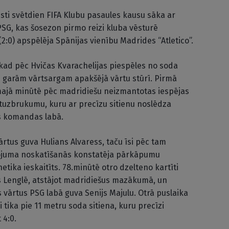
isti svētdien FIFA Klubu pasaules kausu sāka ar
SG, kas šosezon pirmo reizi kluba vēsturē
(2:0) apspēlēja Spānijas vienību Madrides “Atletico”.
, kad pēc Hvičas Kvarachelijas piespēles no soda
 garām vārtsargam apakšējā vārtu stūrī. Pirmā
majā minūtē pēc madridiešu neizmantotas iespējas
retuzbrukumu, kuru ar precīzu sitienu noslēdza
es komandas labā.
vārtus guva Hulians Alvaress, taču īsi pēc tam
rtojuma noskatīšanās konstatēja pārkāpumu
ika ieskaitīts. 78.minūtē otro dzelteno kartīti
ns Lenglē, atstājot madridiešus mazākumā, un
 vārtus PSG labā guva Senijs Majulu. Otrā puslaika
 tika pie 11 metru soda sitiena, kuru precīzi
 4:0.