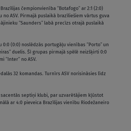
razīlijas čempionvienība “Botafogo” ar 2:1 (2:0)
 no ASV. Pirmajā puslaikā brazīliešiem vārtus guva
ājinieku “Saunders” labā precīzs otrajā puslaikā
u 0:0 (0:0) noslēdzās portugāļu vienības “Porto” un
as” duelis. Šī grupas pirmajā spēlē neizšķirti 0:0
mi “Inter” no ASV.
dalās 32 komandas. Turnīrs ASV norisināsies līdz
sacentās septiņi klubi, par uzvarētājiem kļūstot
inālā ar 4:0 pieveica Brazīlijas vienību Riodežaneiro