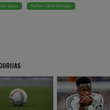
ules kauss
Parīzes Saint-Germain
EGORIJAS