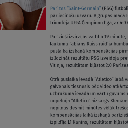
Parīzes “Saint-Germain”
(PSG) futbol
pārliecinošu uzvaru. B grupas mačā P
triumfēja UEFA Čempionu līgā, ar 4:0 
Parīzieši izvirzījās vadībā 19.minūtē
laukuma Fabians Ruiss raidīja bumbu
puslaika izskaņā kompensācijas pir
izlīdzināt rezultātu PSG izveidoja p
Vitinja, rezultātam kļūstot 2:0 Parīz
Otrā puslaika ievadā “Atletico” labā 
galvenais tiesnesis pēc video atkā
uzbrukuma ievadā un vārtu guvums net
nopelnīja “Atletico” aizsargs Klemā
nepilnas desmit minūtes vēlāk trešos
kompensācijas laikā izskaņā parīzieši
izpildīja Lī Kanins, rezultātam kļūstot