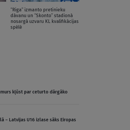
“Riga” izmanto pretinieku
dāvanu un “Skonto” stadionā
nosargā uzvaru KL kvalifikācijas
spēlē
numurs kļūst par ceturto dārgāko
lā – Latvijas U16 izlase sāks Eiropas