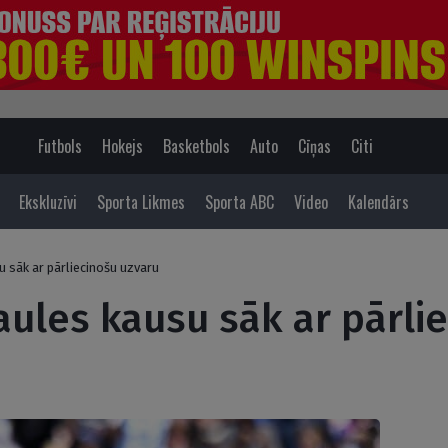
Futbols
Hokejs
Basketbols
Auto
Cīņas
Citi
Ekskluzīvi
Sporta Likmes
Sporta ABC
Video
Kalendārs
 sāk ar pārliecinošu uzvaru
ules kausu sāk ar pārli