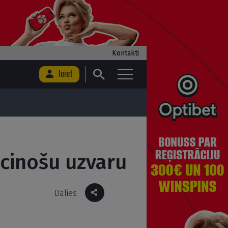
Kontakti
Ieiet
ecinošu uzvaru
Dalies