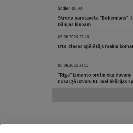
Šodien 00:03
Stroda pārstāvētā “Bohemians” KL
Dānijas klubam
06.08.2026 22:46
U18 izlases spēlētājs maina koman
06.08.2026 21:55
“Riga” izmanto pretinieku dāvanu
nosargā uzvaru KL kvalifikācijas s