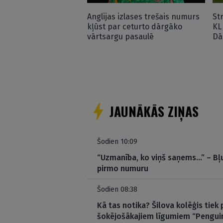
Anglijas izlases trešais numurs
St
kļūst par ceturto dārgāko
KL
vārtsargu pasaulē
Dā
JAUNĀKĀS ZIŅAS
Šodien 10:09
“Uzmanība, ko viņš saņems…” – Bļu
pirmo numuru
Šodien 08:38
Kā tas notika? Šilova kolēģis tiek 
šokējošākajiem līgumiem “Pengui