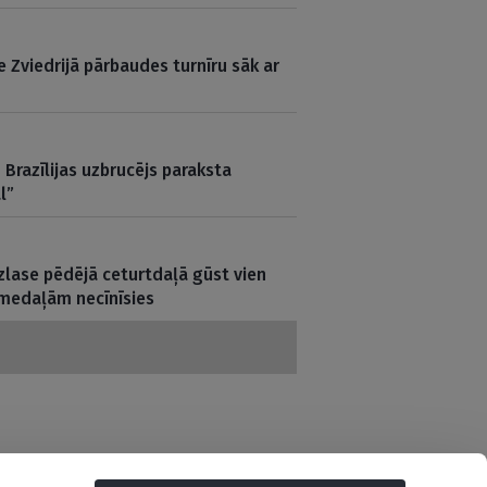
e Zviedrijā pārbaudes turnīru sāk ar
Brazīlijas uzbrucējs paraksta
l”
zlase pēdējā ceturtdaļā gūst vien
 medaļām necīnīsies