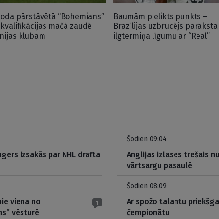
roda pārstāvētā “Bohemians”
Baumām pielikts punkts –
 kvalifikācijas mačā zaudē
Brazīlijas uzbrucējs paraksta
nijas klubam
ilgtermiņa līgumu ar “Real”
Šodien 09:04
gers izsakās par NHL drafta
Anglijas izlases trešais 
vārtsargu pasaulē
Šodien 08:09
pie viena no
Ar spožo talantu priekšga
1
ns” vēsturē
čempionātu