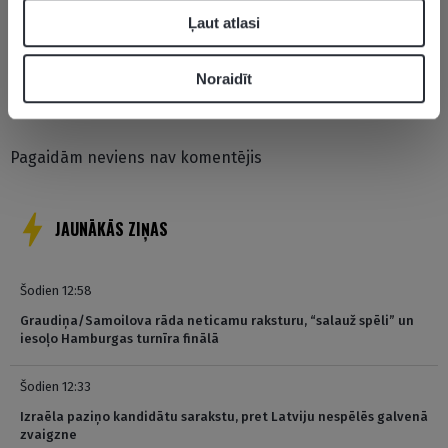
Ļaut atlasi
Noraidīt
Pievienot komentāru
Pagaidām neviens nav komentējis
JAUNĀKĀS ZIŅAS
Šodien 12:58
Graudiņa/Samoilova rāda neticamu raksturu, “salauž spēli” un
iesoļo Hamburgas turnīra finālā
Šodien 12:33
Izraēla paziņo kandidātu sarakstu, pret Latviju nespēlēs galvenā
zvaigzne