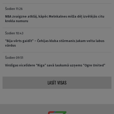
Šodien 11:26
NBA zvaigzne atklāj, kāpēc Melnkalnes milža dēļ izvēlējās citu
krekla numuru
Šodien 10:43
“Bija vērts gaidīt” – Čehijas kluba stūrmanis Jakam velta labus
vārdus
Šodien 09:51
Virslīgas vicelīdere “Riga” savā laukumā uzņems “Ogre United”
LASĪT VISAS