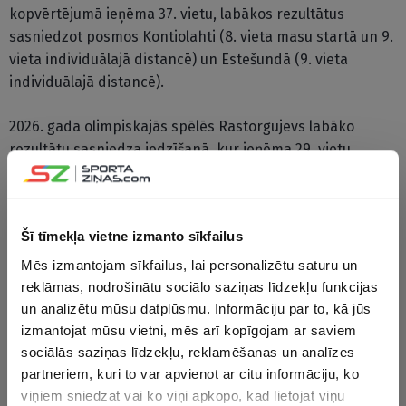
kopvērtējumā ieņēma 37. vietu, labākos rezultātus
sasniedzot posmos Kontiolahti (8. vieta masu startā un 9.
vieta individuālajā distancē) un Estešundā (9. vieta
individuālajā distancē).
2026. gada olimpiskajās spēlēs Rastorgujevs labāko
rezultātu sasniedza iedzīšanā, kur ieņēma 29. vietu,
finišēja 30. pozīcijā sprintā un 41. vietā individuālajā
distancē. Ar stafetes komandām tika izcīnītas 12. vieta
(jauktā komanda) un 18. vieta (vīriešu komanda).
Šī tīmekļa vietne izmanto sīkfailus
Karjeras laikā Rastorgujevs piedalījies četrās olimpiskajās
Mēs izmantojam sīkfailus, lai personalizētu saturu un
spēlēs, 2024. gadā kļuva par pasaules vicečempionu
reklāmas, nodrošinātu sociālo saziņas līdzekļu funkcijas
masu startā un ir divkārtējs Eiropas čempions (2014.
un analizētu mūsu datplūsmu. Informāciju par to, kā jūs
gadā individuālajā distancē un 2018. gadā sprintā).
izmantojat mūsu vietni, mēs arī kopīgojam ar saviem
sociālās saziņas līdzekļu, reklamēšanas un analīzes
partneriem, kuri to var apvienot ar citu informāciju, ko
CITAS ZIŅAS NO ŠĪS KATEGORIJAS
viņiem sniedzat vai ko viņi apkopo, kad lietojat viņu