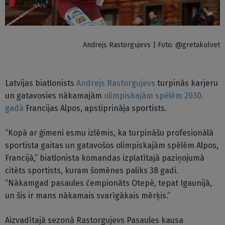
Andrejs Rastorgujevs | Foto: @gretakulvet
Latvijas biatlonists
Andrejs Rastorgujevs
turpinās karjeru
un gatavosies nākamajām
olimpiskajām spēlēm 2030.
gadā
Francijas Alpos, apstiprināja sportists.
“Kopā ar ģimeni esmu izlēmis, ka turpināšu profesionālā
sportista gaitas un gatavošos olimpiskajām spēlēm Alpos,
Francijā,” biatlonista komandas izplatītajā paziņojumā
citēts sportists, kuram šomēnes paliks 38 gadi.
“Nākamgad pasaules čempionāts Otepē, tepat Igaunijā,
un šis ir mans nākamais svarīgākais mērķis.”
Aizvadītajā sezonā Rastorgujevs Pasaules kausa