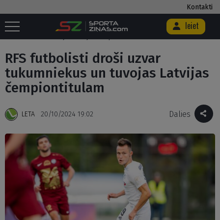
Kontakti
Ieiet
Sākums
/
Futbols
/
Futbola Virslīga
/
RFS futbolisti droši uzvar
tukumniekus un tuvojas Latvijas čempiontitulam
RFS futbolisti droši uzvar
tukumniekus un tuvojas Latvijas
čempiontitulam
Dalies
LETA
20/10/2024 19:02