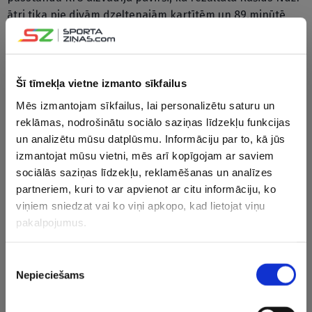
ātri tika pie divām dzeltenajām kartītēm un 89.minūtē
tika noraidīts no laukuma.
Jau ziņots, ka pirms tam “Metta” un “Liepāja”
komandassvinēja uzvaras un vēl vairāk attālinājās no
Šī tīmekļa vietne izmanto sīkfailus
pārspēļu zonas. “Metta” mājās ar 2:1 (0:1) pārspēja vienu
Mēs izmantojam sīkfailus, lai personalizētu saturu un
no savām tiešajām konkurentēm “Grobiņa”/LFS komandu,
reklāmas, nodrošinātu sociālo saziņas līdzekļu funkcijas
kamēr “Liepāja” viesos ar rezultātu 1:0 (0:0) bija pārāka
un analizētu mūsu datplūsmu. Informāciju par to, kā jūs
pār “Valmieru”. Pirmdien 33.kārtas noslēgumā “Auda” savā
izmantojat mūsu vietni, mēs arī kopīgojam ar saviem
laukumā uzņems “Jelgavu”.
sociālās saziņas līdzekļu, reklamēšanas un analīzes
partneriem, kuri to var apvienot ar citu informāciju, ko
Turnīra tabulā pēc 33 spēlēm RFS kontā ir 84 punkti,
viņiem sniedzat vai ko viņi apkopo, kad lietojat viņu
“Riga” ir 78 punkti, “Valmierai” – 51 punkts, bet “Audai” –
pakalpojumus.
48 punkti. Piektā ar 40 punktiem ir “Daugavpils”, “Metta”
futbolistiem ir 36 punkti, “Liepājai” – 34 punkti, “Tukums
Piekrišanas
2000″/”Telms” komandai – 32 punkti, “Grobiņa”/LFS
Nepieciešams
izvēle
vienībai – 29 punkti, bet 21 punktu ir sakrājusi “Jelgava”.
Virslīgas čempionāts ar desmit komandu līdzdalību