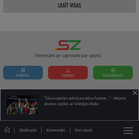
LASĪT VISAS
Interesanti un saprotami par sportu
Futbols
Hokejs
Basketbols
Par mums
Reklāmas Parametri
Kontakti
“Šāva raķetes arēnā pa mūsu faniem…” – Mejeris
atceras spēles ar Grieķijas klubu
Seko mums:
Ekskluzīvi
Komentāri
Visi raksti
© Sportazinas.com - Visas tiesības rezervētas.