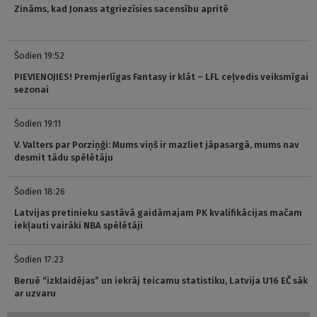
Zināms, kad Jonass atgriezīsies sacensību apritē
Šodien 19:52
PIEVIENOJIES! Premjerlīgas Fantasy ir klāt – LFL ceļvedis veiksmīgai
sezonai
Šodien 19:11
V. Valters par Porziņģi: Mums viņš ir mazliet jāpasargā, mums nav
desmit tādu spēlētāju
Šodien 18:26
Latvijas pretinieku sastāvā gaidāmajam PK kvalifikācijas mačam
iekļauti vairāki NBA spēlētāji
Šodien 17:23
Beruē “izklaidējas” un iekrāj teicamu statistiku, Latvija U16 EČ sāk
ar uzvaru