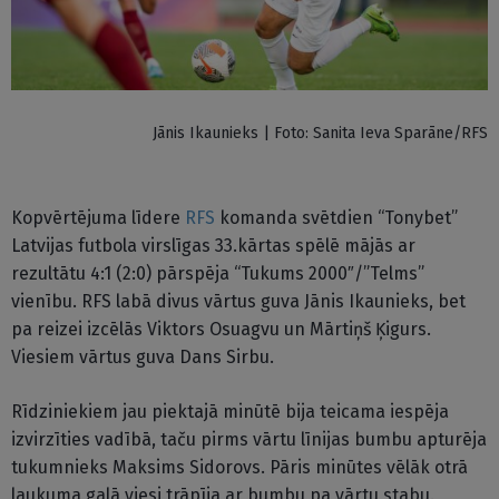
Jānis Ikaunieks | Foto: Sanita Ieva Sparāne/RFS
Kopvērtējuma līdere
RFS
komanda svētdien “Tonybet”
Latvijas futbola virslīgas 33.kārtas spēlē mājās ar
rezultātu 4:1 (2:0) pārspēja “Tukums 2000″/”Telms”
vienību. RFS labā divus vārtus guva Jānis Ikaunieks, bet
pa reizei izcēlās Viktors Osuagvu un Mārtiņš Ķigurs.
Viesiem vārtus guva Dans Sirbu.
Rīdziniekiem jau piektajā minūtē bija teicama iespēja
izvirzīties vadībā, taču pirms vārtu līnijas bumbu apturēja
tukumnieks Maksims Sidorovs. Pāris minūtes vēlāk otrā
laukuma galā viesi trāpīja ar bumbu pa vārtu stabu.