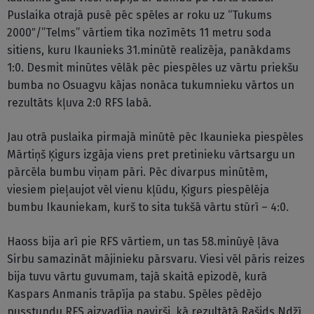
Puslaika otrajā pusē pēc spēles ar roku uz “Tukums
2000″/”Telms” vārtiem tika nozīmēts 11 metru soda
sitiens, kuru Ikaunieks 31.minūtē realizēja, panākdams
1:0. Desmit minūtes vēlāk pēc piespēles uz vārtu priekšu
bumba no Osuagvu kājas nonāca tukumnieku vārtos un
rezultāts kļuva 2:0 RFS labā.
Jau otrā puslaika pirmajā minūtē pēc Ikaunieka piespēles
Mārtiņš Ķigurs izgāja viens pret pretinieku vārtsargu un
pārcēla bumbu viņam pāri. Pēc divarpus minūtēm,
viesiem pieļaujot vēl vienu kļūdu, Ķigurs piespēlēja
bumbu Ikauniekam, kurš to sita tukšā vārtu stūrī – 4:0.
Haoss bija arī pie RFS vārtiem, un tas 58.minūyē ļāva
Sirbu samazināt mājinieku pārsvaru. Viesi vēl pāris reizes
bija tuvu vārtu guvumam, tajā skaitā epizodē, kurā
Kaspars Anmanis trāpīja pa stabu. Spēles pēdējo
pusstundu RFS aizvadīja pavirši, kā rezultātā Rašids Ndžī