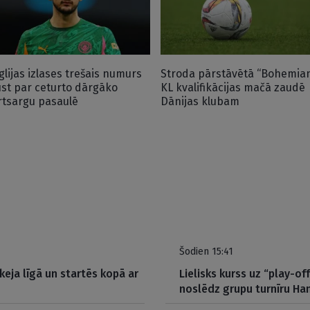
glijas izlases trešais numurs
Stroda pārstāvētā “Bohemia
ūst par ceturto dārgāko
KL kvalifikācijas mačā zaudē
rtsargu pasaulē
Dānijas klubam
Šodien 15:41
eja līgā un startēs kopā ar
Lielisks kurss uz “play-o
noslēdz grupu turnīru H