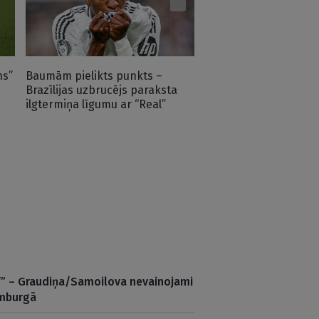
nosargā uzvaru KL kva
spēlē
ns”
Baumām pielikts punkts –
Brazīlijas uzbrucējs paraksta
ilgtermiņa līgumu ar “Real”
ff” – Graudiņa/Samoilova nevainojami
amburgā