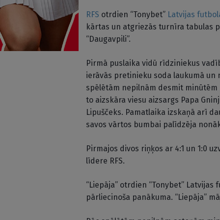
RFS
otrdien “Tonybet”
Latvijas futbol
kārtas un atgriezās turnīra tabulas p
“Daugavpili”.
Pirmā puslaika vidū rīdziniekus vadīb
ierāvās pretinieku soda laukumā un 
spēlētām nepilnām desmit minūtēm 
to aizskāra viesu aizsargs Papa Gninj
Lipuščeks. Pamatlaika izskaņā arī da
savos vārtos bumbai palīdzēja nonāk
Pirmajos divos riņķos ar 4:1 un 1:0 
līdere RFS.
“Liepāja” otrdien “Tonybet” Latvijas f
pārliecinoša panākuma. “Liepāja” mājā