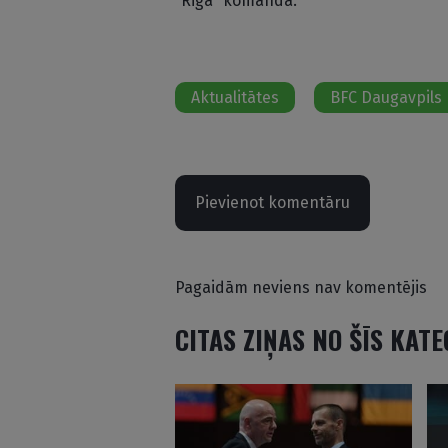
“Riga” komanda.
Aktualitātes
BFC Daugavpils
Pievienot komentāru
Pagaidām neviens nav komentējis
CITAS ZIŅAS NO ŠĪS KAT