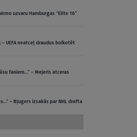
 pirmo uzvaru Hamburgas “Elite 16”
k – UEFA neatceļ draudus boikotēt
ūsu faniem…” – Mejeris atceras
s…” – Bļugers izsakās par NHL drafta