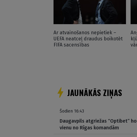
Ar atvainošanos nepietiek –
An
UEFA neatceļ draudus boikotēt
kļ
FIFA sacensības
vā
JAUNĀKĀS ZIŅAS
Šodien 16:43
Daugavpils atgriežas “Optibet” hok
vienu no Rīgas komandām