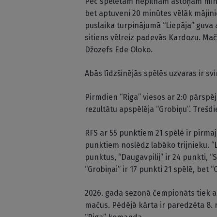
Pēc spēlētām nepilnām astoņām minūt
bet aptuveni 20 minūtes vēlāk mājin
puslaika turpinājumā “Liepāja” guva 
sitiens vēlreiz padevās Kardozu. Mač
Džozefs Ede Oloko.
Abās līdzšinējās spēlēs uzvaras ir svin
Pirmdien “Riga” viesos ar 2:0 pārspē
rezultātu apspēlēja “Grobiņu”. Tre
RFS ar 55 punktiem 21 spēlē ir pirmajā
punktiem noslēdz labāko trijnieku. “Lie
punktus, “Daugavpilij” ir 24 punkti, 
“Grobiņai” ir 17 punkti 21 spēlē, bet 
2026. gada sezonā čempionāts tiek ai
mačus. Pēdējā kārta ir paredzēta 8.