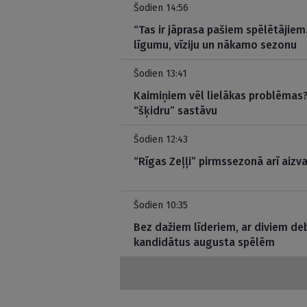
Šodien 14:56
“Tas ir jāprasa pašiem spēlētājiem
līgumu, vīziju un nākamo sezonu
Šodien 13:41
Kaimiņiem vēl lielākas problēmas? 
“šķidru” sastāvu
Šodien 12:43
“Rīgas Zeļļi” pirmssezonā arī aizva
Šodien 10:35
Bez dažiem līderiem, ar diviem deb
kandidātus augusta spēlēm