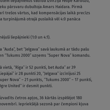
ēm liepājniekus vadībā izvirzīja Felipe Kardozu,
ieku pārsvaru dubultoja Amars Haidara. Pirmā
arī trešos vārtus, kad kompensācijas laikā precīzs
a turpinājumā otrajā puslaikā vēl 4:0 panāca
ējuši liepājnieki (1:0 un 4:1).
ja “Auda”, bet “Jelgava” savā laukumā ar tādu pašu
šdien “Tukums 2000” uzņems “Super Nova” komandu.
 vietā, “Riga” ir 52 punkti, bet Auda” ar 39
pājai” ir 28 punkti 20, “Jelgava” izcīnījusi 25
“Super Nova” – 21 punkts, “Tukums 2000” – 17 punkti,
“Ogre United” ir desmit punkti.
zvadīts četros apļos, 36 kārtās izspēlējot 180
 novembrī. Iepriekšējā sezonā par čempioni kļuva