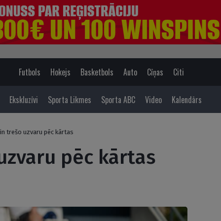
Futbols
Hokejs
Basketbols
Auto
Cīņas
Citi
Ekskluzīvi
Sporta Likmes
Sporta ABC
Video
Kalendārs
in trešo uzvaru pēc kārtas
 uzvaru pēc kārtas