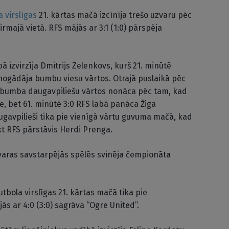
a virslīgas
21. kārtas mačā izcīnīja trešo uzvaru pēc
irmajā vietā. RFS mājās ar 3:1 (1:0) pārspēja
ā izvirzīja Dmitrijs Zelenkovs, kurš 21. minūtē
nogādāja bumbu viesu vārtos. Otrajā puslaikā pēc
bumba daugavpiliešu vārtos nonāca pēc tam, kad
e, bet 61. minūtē 3:0 RFS labā panāca Žiga
ugavpilieši tika pie vienīgā vārtu guvuma mačā, kad
t RFS pārstāvis Herdi Prenga.
uzvaras savstarpējās spēlēs svinēja čempionāta
utbola virslīgas 21. kārtas mačā tika pie
s ar 4:0 (3:0) sagrāva “Ogre United”.