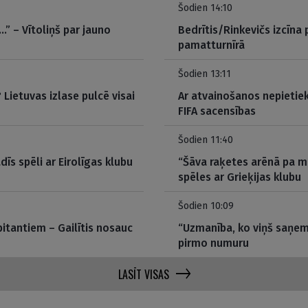
Šodien 14:10
…” – Vītoliņš par jauno
Bedrītis/Rinkevičs izcīna
pamatturnīrā
Šodien 13:11
Lietuvas izlase pulcē visai
Ar atvainošanos nepietie
FIFA sacensības
Šodien 11:40
dīs spēli ar Eirolīgas klubu
“Šāva raķetes arēnā pa m
spēles ar Grieķijas klubu
Šodien 10:09
itantiem – Gailītis nosauc
“Uzmanība, ko viņš saņem
pirmo numuru
LASĪT VISAS