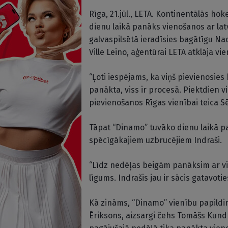
Rīga, 21.jūl., LETA. Kontinentālās ho
dienu laikā panāks vienošanos ar lat
galvaspilsētā ieradīsies bagātīgu Na
Ville Leino, aģentūrai LETA atklāja 
“Ļoti iespējams, ka viņš pievienosi
panākta, viss ir procesā. Piektdien v
pievienošanos Rīgas vienībai teica Sē
Tāpat “Dinamo” tuvāko dienu laikā p
spēcīgākajiem uzbrucējiem Indraši.
“Līdz nedēļas beigām panāksim ar viņ
līgums. Indrašis jau ir sācis gatavoti
Kā zināms, “Dinamo” vienību papildin
Ēriksons, aizsargi čehs Tomāšs Kund