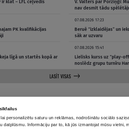
ir klāt – LFL ceļvedis
V. Valters par Porziņģi: 
nav desmit tādu spēlētāj
07.08.2026 17:23
ajam PK kvalifikācijas
Beruē “izklaidējas” un iek
ji
sāk ar uzvaru
07.08.2026 15:41
eja līgā un startēs kopā ar
Lielisks kurss uz “play-o
noslēdz grupu turnīru H
LASĪT VISAS
sīkfailus
lai personalizētu saturu un reklāmas, nodrošinātu sociālo saziņa
Par mums
Privā
u datplūsmu. Informāciju par to, kā jūs izmantojat mūsu vietni, 