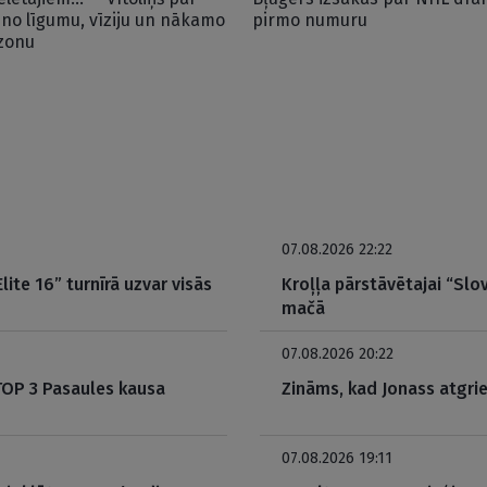
uno līgumu, vīziju un nākamo
pirmo numuru
zonu
07.08.2026 22:22
ite 16” turnīrā uzvar visās
Kroļļa pārstāvētajai “Slov
mačā
07.08.2026 20:22
 TOP 3 Pasaules kausa
Zināms, kad Jonass atgrie
07.08.2026 19:11