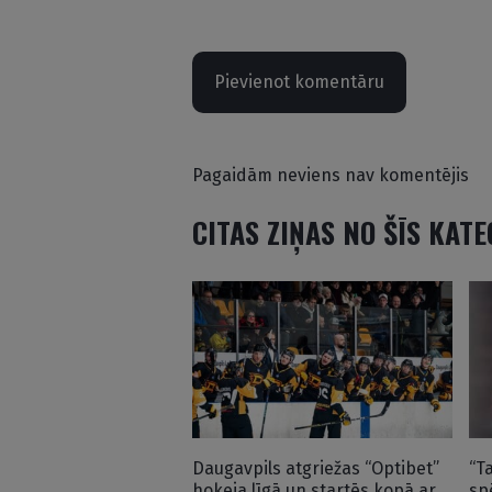
Pievienot komentāru
Pagaidām neviens nav komentējis
CITAS ZIŅAS NO ŠĪS KAT
Daugavpils atgriežas “Optibet”
“T
hokeja līgā un startēs kopā ar
sp