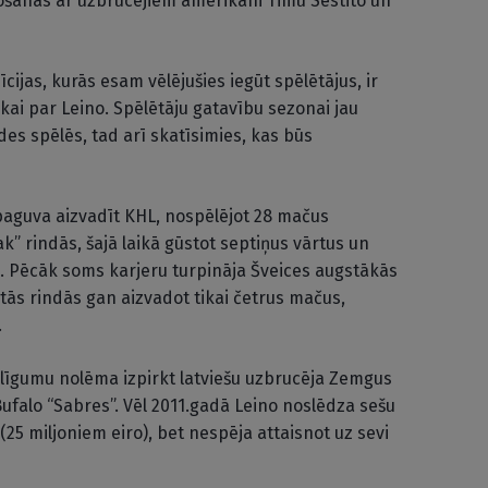
ošanās ar uzbrucējiem amerikāni Timu Sestito un
īcijas, kurās esam vēlējušies iegūt spēlētājus, ir
ikai par Leino. Spēlētāju gatavību sezonai jau
s spēlēs, tad arī skatīsimies, kas būs
paguva aizvadīt KHL, nospēlējot 28 mačus
” rindās, šajā laikā gūstot septiņus vārtus un
s. Pēcāk soms karjeru turpināja Šveices augstākās
, tās rindās gan aizvadot tikai četrus mačus,
.
 līgumu nolēma izpirkt latviešu uzbrucēja Zemgus
falo “Sabres”. Vēl 2011.gadā Leino noslēdza sešu
25 miljoniem eiro), bet nespēja attaisnot uz sevi