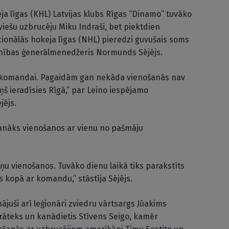
keja līgas (KHL) Latvijas klubs Rīgas “Dinamo” tuvāko
viešu uzbrucēju Miku Indraši, bet piektdien
cionālās hokeja līgas (NHL) pieredzi guvušais soms
vienības ģenerālmenedžeris Normunds Sējējs.
es komandai. Pagaidām gan nekāda vienošanās nav
iņš ieradīsies Rīgā,” par Leino iespējamo
jējs.
anāks vienošanos ar vienu no pašmāju
u vienošanos. Tuvāko dienu laikā tiks parakstīts
es kopā ar komandu,” stāstīja Sējējs.
ājuši arī leģionāri zviedru vārtsargs Jūakims
rāteks un kanādietis Stīvens Seigo, kamēr