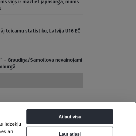
Mums viņš ir mazliet jāpasargā, mums
u
rāj teicamu statistiku, Latvija U16 EČ
ff” – Graudiņa/Samoilova nevainojami
amburgā
Atļaut visu
s līdzekļu
tuma politika
mēs arī
Ļaut atlasi