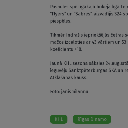
Pasaules spēcīgākajā hokeja līgā Lein
“Flyers” un “Sabres”, aizvadījis 324 s
piespēles.
Tikmēr Indrašis iepriekšējās četras 
mačos izceļoties ar 43 vārtiem un 53 
koeficientu +18.
Jaunā KHL sezona sāksies 24.augustā
ieguvēju Sanktpēterburgas SKA un reg
Atklāšanas kauss.
Foto: janismilannu
KHL
Rīgas Dinamo