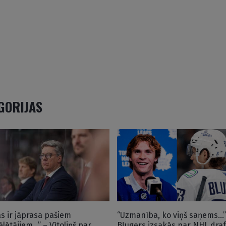
EGORIJAS
as ir jāprasa pašiem
“Uzmanība, ko viņš saņems…”
ēlētājiem…” – Vītoliņš par
Bļugers izsakās par NHL draf