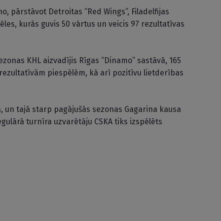
o, pārstāvot Detroitas “Red Wings”, Filadelfijas
pēles, kurās guvis 50 vārtus un veicis 97 rezultatīvas
sezonas KHL aizvadījis Rīgas “Dinamo” sastāvā, 165
rezultatīvām piespēlēm, kā arī pozitīvu lietderības
, un tajā starp pagājušās sezonas Gagarina kausa
ulārā turnīra uzvarētāju CSKA tiks izspēlēts