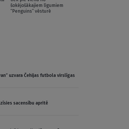
šokējošākajiem līgumiem
“Penguins” vēsturē
an” uzvara Čehijas futbola virslīgas
zīsies sacensību apritē