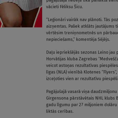
pagājušajā nedēļā tika panākta vien
vācieti Fēliksu Šicu.
“Leģionāri vairāk nav plānoti. Tās poz
aizņemtas. Paliek atklāts jautājums t
vērtēsim treniņnometnēs un pārbaude
nepieciešams,” komentēja Sējējs.
Daļu iepriekšējās sezonas Leino jau 
Horvātijas kluba Zagrebas “Medveščak
veicot astoņas rezultatīvas piespēle
līgas (NLA) vienībā Klotenes “Flyers”
izceļoties vien ar rezultatīvu piespēli
Pagājušajā vasarā viņa daudzmiljonu
Girgensona pārstāvētais NHL klubs Bu
gadu līgumu par 27 miljoniem dolāru (
liktās cerības.