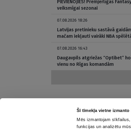
PIEVIENOJIES! Premjerlīgas Fantasy 
veiksmīgai sezonai
07.08.2026 18:26
Latvijas pretinieku sastāvā gaidām
mačam iekļauti vairāki NBA spēlētā
07.08.2026 16:43
Daugavpils atgriežas “Optibet” hok
vienu no Rīgas komandām
Šī tīmekļa vietne izmanto 
Mēs izmantojam sīkfailus, 
Interesanti un saprotami par sportu
funkcijas un analizētu mūs