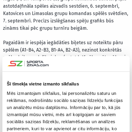
astotdaļfināla spēles aizvadīs sestdien, 6. septembrī,
Katovices un Limasolas grupu komandas spēlēs svētdien,
7. septembrī. Precīzs izslēgšanas spēļu grafiks būs
zināms tikai pēc grupu turnīru beigām.
Pagaidām ir iespēja iegādāties biļetes uz noteiktu pāru
spēlēm (A1-B4, A2-B3, B1-A4, B2-A3), nezinot konkrētās
spēles laiku un dalībniekus (astotdaļfināla spēļu sākumi
paredzēti plkst. 12:00, plkst. 15:15, plkst. 18:30 un plkst.
21:45).
Oficiāla iespēja apmainīt iegādātās biļetes
netiks piedāvāta.
Šī tīmekļa vietne izmanto sīkfailus
Mēs izmantojam sīkfailus, lai personalizētu saturu un
Ceturtdaļfinālā 9. septembrī spēlēs astotdaļfināla pāru
reklāmas, nodrošinātu sociālo saziņas līdzekļu funkcijas
B2-A3 un C1-D4 uzvarētāji, kā arī A1-B4 un D2-C3
un analizētu mūsu datplūsmu. Informāciju par to, kā jūs
uzvarētāji. 10. septembrī, spēlēs astotdaļfināla pāru (B1-
izmantojat mūsu vietni, mēs arī kopīgojam ar saviem
A4 un C2-D3, kā arī A2-B3 un D1-C4 uzvarētāji. Abas
sociālās saziņas līdzekļu, reklamēšanas un analīzes
dienas spēles sāksies plkst.17 un plkst.21, bet secība būs
partneriem, kuri to var apvienot ar citu informāciju, ko
zināma tikai pēc astotdaļfināla spēlēm. Bronzas spēle