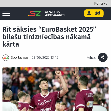
Kontakti
Ieiet
Sākums
/
Basketbols
/
Rīt sāksies “EuroBasket 2025” biļešu
tirdzniecības nākamā kārta
Rīt sāksies “EuroBasket 2025”
biļešu tirdzniecības nākamā
kārta
Dalies
Sportazinas
03/06/2025 13:45