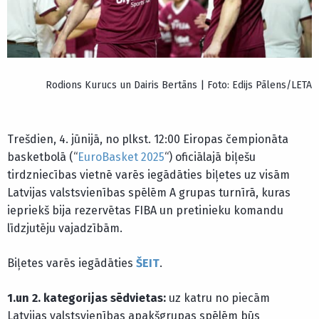
Rodions Kurucs un Dairis Bertāns | Foto: Edijs Pālens/LETA
Trešdien, 4. jūnijā, no plkst. 12:00 Eiropas čempionāta
basketbolā (“
EuroBasket 2025
“) oficiālajā biļešu
tirdzniecības vietnē varēs iegādāties biļetes uz visām
Latvijas valstsvienības spēlēm A grupas turnīrā, kuras
iepriekš bija rezervētas FIBA un pretinieku komandu
līdzjutēju vajadzībām.
Biļetes varēs iegādāties
ŠEIT
.
1.un 2. kategorijas sēdvietas:
uz katru no piecām
Latvijas valstsvienības apakšgrupas spēlēm būs