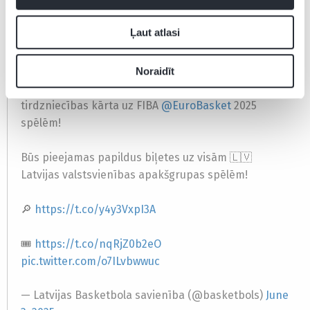
Latvijas valstsvienības spēles), kuras, iespējams, tiks
piedāvātas brīvā tirdzniecībā īsi pirms turnīra.
Par to
Ļaut atlasi
informācija sekos.
Noraidīt
Trešdien, 4. jūnijā plkst. 12:00 – nākamā
tirdzniecības kārta uz FIBA
@EuroBasket
2025
spēlēm!
Būs pieejamas papildus biļetes uz visām 🇱🇻
Latvijas valstsvienības apakšgrupas spēlēm!
🔎
https://t.co/y4y3VxpI3A
🎟️
https://t.co/nqRjZ0b2eO
pic.twitter.com/o7ILvbwwuc
— Latvijas Basketbola savienība (@basketbols)
June