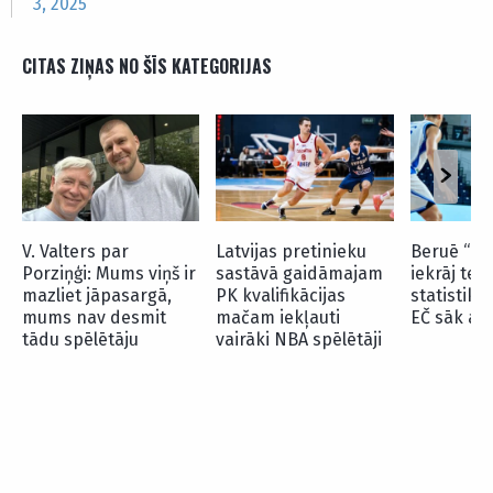
3, 2025
CITAS ZIŅAS NO ŠĪS KATEGORIJAS
V. Valters par
Latvijas pretinieku
Beruē “izk
Porziņģi: Mums viņš ir
sastāvā gaidāmajam
iekrāj tei
mazliet jāpasargā,
PK kvalifikācijas
statistiku,
mums nav desmit
mačam iekļauti
EČ sāk ar
tādu spēlētāju
vairāki NBA spēlētāji