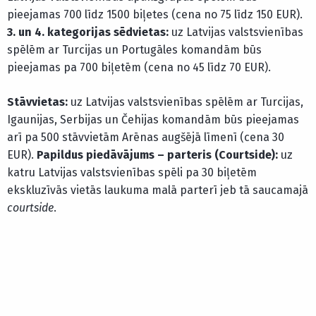
pieejamas 700 līdz 1500 biļetes (cena no 75 līdz 150 EUR).
3. un 4. kategorijas sēdvietas:
uz Latvijas valstsvienības
spēlēm ar Turcijas un Portugāles komandām būs
pieejamas pa 700 biļetēm (cena no 45 līdz 70 EUR).
Stāvvietas:
uz Latvijas valstsvienības spēlēm ar Turcijas,
Igaunijas, Serbijas un Čehijas komandām būs pieejamas
arī pa 500 stāvvietām Arēnas augšējā līmenī (cena 30
EUR).
Papildus piedāvājums – parteris (Courtside):
uz
katru Latvijas valstsvienības spēli pa 30 biļetēm
ekskluzīvās vietās laukuma malā parterī jeb tā saucamajā
courtside
.