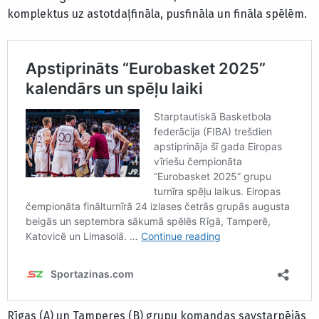
komplektus uz astotdaļfināla, pusfināla un fināla spēlēm.
Rīgas (A) un Tamperes (B) grupu komandas savstarpējās