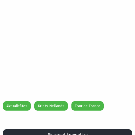
Aktualitātes
Krists Neilands
Tour de France
Pievienot komentāru