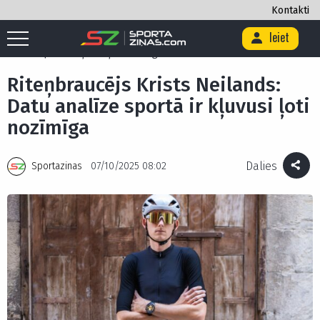
Kontakti
Ieiet
Sākums
/
Ekskluzīvi
/
Blogi
/
Riteņbraucējs Krists Neilands: Datu
analīze sportā ir kļuvusi ļoti nozīmīga
Riteņbraucējs Krists Neilands:
Datu analīze sportā ir kļuvusi ļoti
nozīmīga
Dalies
Sportazinas
07/10/2025 08:02