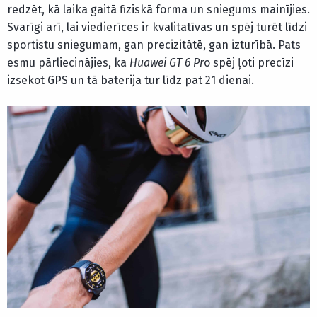
redzēt, kā laika gaitā fiziskā forma un sniegums mainījies.
Svarīgi arī, lai viedierīces ir kvalitatīvas un spēj turēt līdzi
sportistu sniegumam, gan precizitātē, gan izturībā. Pats
esmu pārliecinājies, ka
Huawei GT 6 Pr
o spēj ļoti precīzi
izsekot GPS un tā baterija tur līdz pat 21 dienai.