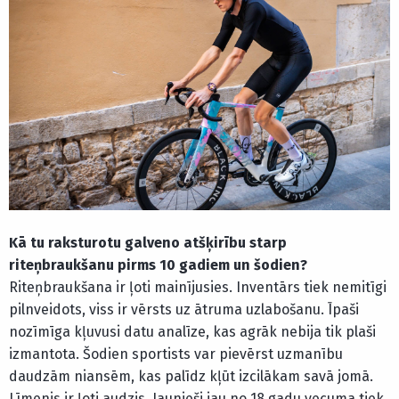
Kā tu raksturotu galveno atšķirību starp
riteņbraukšanu pirms 10 gadiem un šodien?
Riteņbraukšana ir ļoti mainījusies. Inventārs tiek nemitīgi
pilnveidots, viss ir vērsts uz ātruma uzlabošanu. Īpaši
nozīmīga kļuvusi datu analīze, kas agrāk nebija tik plaši
izmantota. Šodien sportists var pievērst uzmanību
daudzām niansēm, kas palīdz kļūt izcilākam savā jomā.
Līmenis ir ļoti audzis. Jaunieši jau no 18 gadu vecuma tiek