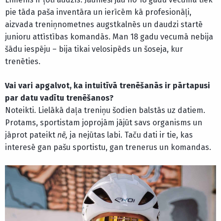
pie tāda paša inventāra un ierīcēm kā profesionāļi,
aizvada treniņnometnes augstkalnēs un daudzi startē
junioru attīstības komandās. Man 18 gadu vecumā nebija
šādu iespēju – bija tikai velosipēds un šoseja, kur
trenēties.
Vai vari apgalvot, ka intuitīvā trenēšanās ir pārtapusi
par datu vadītu trenēšanos?
Noteikti. Lielākā daļa treniņu šodien balstās uz datiem.
Protams, sportistam joprojām jājūt savs organisms un
jāprot pateikt
nē,
ja nejūtas labi. Taču dati ir tie, kas
interesē gan pašu sportistu, gan trenerus un komandas.