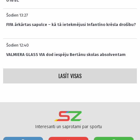
U18 EČ
Šodien 13:27
FIFA ārkārtas sapulce – kā tā ietekmējusi Infantīno krēsla drošību?
Šodien 12:40
VALMIERA GLASS VIA dod iespēju Bertānu skolas absolventam
LASĪT VISAS
Interesanti un saprotami par sportu