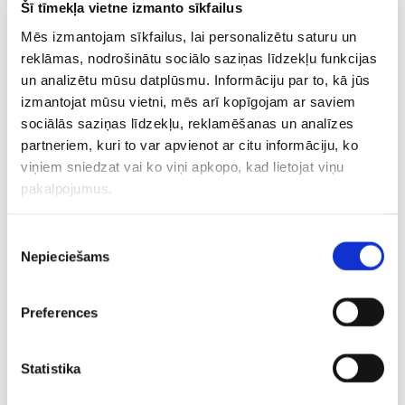
Šī tīmekļa vietne izmanto sīkfailus
liecina par nepilnvērtīgu atpūtu un atjaunošanos.
Mēs izmantojam sīkfailus, lai personalizētu saturu un
Vai tavā pieredzē ir bijuši gadījumi, kad tieši datu
reklāmas, nodrošinātu sociālo saziņas līdzekļu funkcijas
analīze palīdzēja izvairīties no pārslodzes vai uzlabot
un analizētu mūsu datplūsmu. Informāciju par to, kā jūs
sniegumu?
izmantojat mūsu vietni, mēs arī kopīgojam ar saviem
Jā! Piemēram, ja vairākas dienas pēc kārtas miegs ir
sociālās saziņas līdzekļu, reklamēšanas un analīzes
partneriem, kuri to var apvienot ar citu informāciju, ko
nekvalitatīvs vai pulss augstāks nekā ierasts, tas
viņiem sniedzat vai ko viņi apkopo, kad lietojat viņu
signalizē, ka nepieciešams ieviest saudzīgāku režīmu. Ja
pakalpojumus.
paredzēts smags treniņš, tas parasti tiek pārcelts. Šādā
veidā esmu izvairījies no saslimšanām. Mana pieredze
liecina, ja neesmu ieklausījies datos un izvēlējies šo
Piekrišanas
Nepieciešams
smago treniņu tomēr nepārcelt, nākamajā dienā esmu, tā
izvēle
teikt,
pilnībā nolicies
.
Preferences
Kā ir ar sacensību dienām?
Sacensību dienā, ja jūtu, ka miegs nav bijis labs, datus
Statistika
neaplūkoju, lai tie mani psiholoģiski neietekmē. To daru
pēc sacensībām.