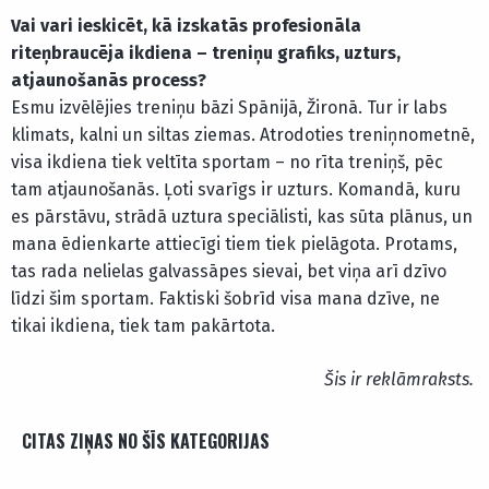
Vai vari ieskicēt, kā izskatās profesionāla
riteņbraucēja ikdiena – treniņu grafiks, uzturs,
atjaunošanās process?
Esmu izvēlējies treniņu bāzi Spānijā, Žironā. Tur ir labs
klimats, kalni un siltas ziemas. Atrodoties treniņnometnē,
visa ikdiena tiek veltīta sportam – no rīta treniņš, pēc
tam atjaunošanās. Ļoti svarīgs ir uzturs. Komandā, kuru
es pārstāvu, strādā uztura speciālisti, kas sūta plānus, un
mana ēdienkarte attiecīgi tiem tiek pielāgota. Protams,
tas rada nelielas galvassāpes sievai, bet viņa arī dzīvo
līdzi šim sportam. Faktiski šobrīd visa mana dzīve, ne
tikai ikdiena, tiek tam pakārtota.
Šis ir reklāmraksts.
CITAS ZIŅAS NO ŠĪS KATEGORIJAS