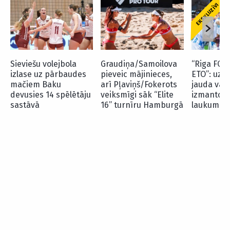
EKSKLUZĪVI
Sieviešu volejbola
Graudiņa/Samoilova
“Riga FC” 
izlase uz pārbaudes
pieveic mājinieces,
ETO”: uz
mačiem Baku
arī Pļaviņš/Fokerots
jauda var 
devusies 14 spēlētāju
veiksmīgi sāk “Elite
izmantot 
sastāvā
16” turnīru Hamburgā
laukuma p