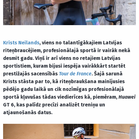
Krists Neilands
, viens no talantīgākajiem Latvijas
riteņbraucējiem, profesionālajā sportā ir vairāk nekā
desmit gadu. Viņš ir arī viens no retajiem Latvijas
sportistiem, kuram bijusi iespēja vairākkārt startēt
prestižajās sacensībās
Tour de France
. Šajā sarunā
Krists stāsta par to, kā riteņbraukšana mainījusies
pēdējo gadu laikā un cik nozīmīgas profesionālajā
sportā kļuvušas tādas viedierīces kā, piemēram,
Huawei
GT 6, kas palīdz precīzi analizēt treniņu un
atjaunošanās datus.