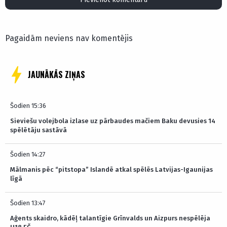
Pagaidām neviens nav komentējis
JAUNĀKĀS ZIŅAS
Šodien 15:36
Sieviešu volejbola izlase uz pārbaudes mačiem Baku devusies 14
spēlētāju sastāvā
Šodien 14:27
Mālmanis pēc “pitstopa” Islandē atkal spēlēs Latvijas-Igaunijas
līgā
Šodien 13:47
Aģents skaidro, kādēļ talantīgie Grīnvalds un Aizpurs nespēlēja