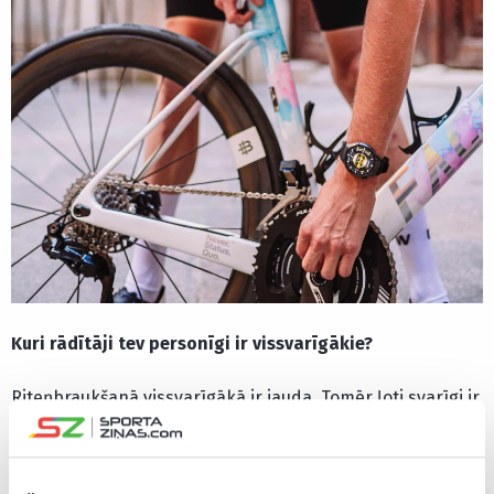
Kuri rādītāji tev personīgi ir vissvarīgākie?
Riteņbraukšanā vissvarīgākā ir jauda. Tomēr ļoti svarīgi ir
arī sekot līdzi pulsam, atjaunošanās procesam un miega
kvalitātei. Man arī patīk katru rītu apskatīt, kāds bijis
miegs. Diemžēl ne vienmēr rezultāti ir iepriecinoši, kas