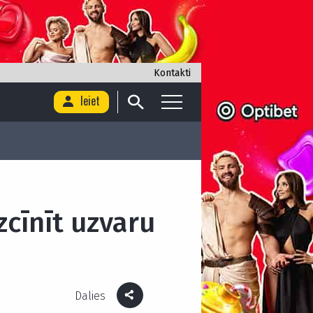
Kontakti
Ieiet
zcīnīt uzvaru
Dalies