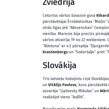
Zviedrija
Ceturtos vārtus šosezon guva
Rihard
pārstāvētajai
Ērnšeldsvīkas “MoDo” i
otrās līgas jeb “Allsvenskan” čempion
vienību. Marenis bija precīzs pirmaj
vārtos atvairīja 19 no 22 metieniem. 
“Almtuna” ar 4:2 pārspēja “Djurgard
Krastenbergs
un “Sodertalje” pret “T
Slovākija
Trīs latviešu hokejistu cīņā Slovāki
un
Vitālijs Pavlovs
, kuru pārstāvētā
uzvarēja “Liptovsky Mikulas” un
Mārt
realizējot vienu “bullīti”.
Neveiksmīgs mačs
Normunda Sējēj