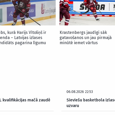
bs, kurā Harijs Vītoliņš ir
Krastenbergs jaudīgi sāk
ģenda – Latvijas izlases
gatavošanos un jau pirmajā
ndidāts pagarina līgumu
minūtē iemet vārtus
06.08.2026 22:53
 kvalifikācijas mačā zaudē
Sieviešu basketbola izlas
uzvaru