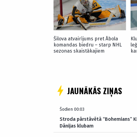
Šilova atvairījums pret Ābola
Klu
komandas biedru – starp NHL
le
sezonas skaistākajiem
ka
JAUNĀKĀS ZIŅAS
Šodien 00:03
Stroda pārstāvētā “Bohemians” KL
Dānijas klubam