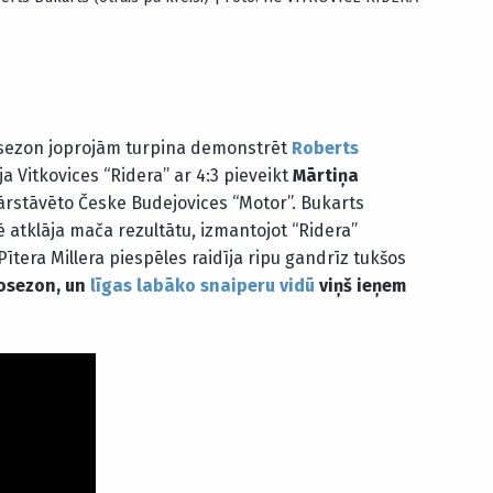
šosezon joprojām turpina demonstrēt
Roberts
ja Vitkovices “Ridera” ar 4:3 pieveikt
Mārtiņa
rstāvēto Česke Budejovices “Motor”. Bukarts
 atklāja mača rezultātu, izmantojot “Ridera”
era Millera piespēles raidīja ripu gandrīz tukšos
šosezon, un
līgas labāko snaiperu vidū
viņš ieņem