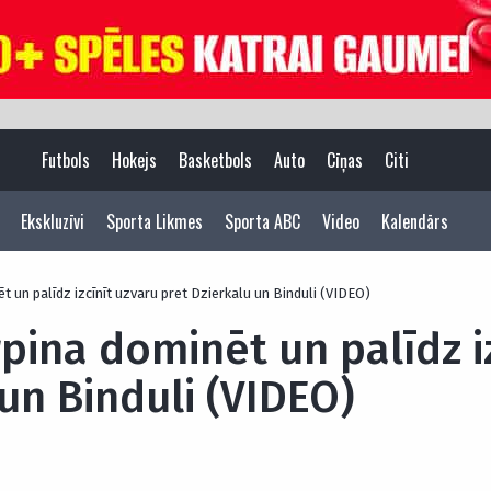
Futbols
Hokejs
Basketbols
Auto
Cīņas
Citi
Ekskluzīvi
Sporta Likmes
Sporta ABC
Video
Kalendārs
t un palīdz izcīnīt uzvaru pret Dzierkalu un Binduli (VIDEO)
pina dominēt un palīdz i
un Binduli (VIDEO)