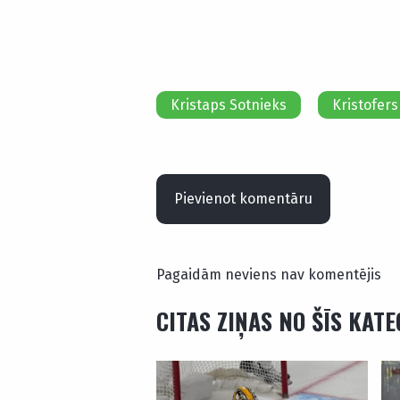
Kristaps Sotnieks
Kristofers
Pievienot komentāru
Pagaidām neviens nav komentējis
CITAS ZIŅAS NO ŠĪS KAT