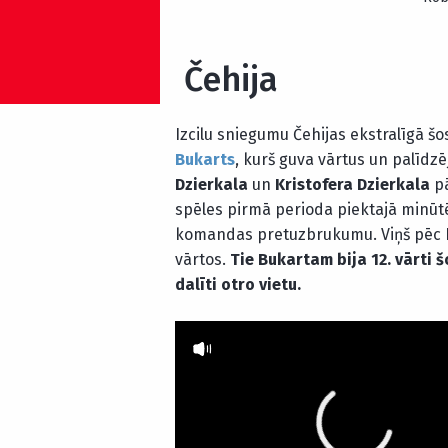
Čehija
Izcilu sniegumu Čehijas ekstralīgā 
Bukarts
, kurš guva vārtus un palīdzē
Dzierkala
un
Kristofera Dzierkala
pā
spēles pirmā perioda piektajā minūtē
komandas pretuzbrukumu. Viņš pēc Pīt
vārtos.
Tie Bukartam bija 12. vārti 
dalīti otro vietu.