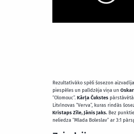
Rezultatīvāko spēli šosezon aizvadīj
piespēles un palīdzēja viņa un
Oskar
“Olomouc”.
Kārļa Čukstes
pārstāvētā 
Litvīnovas “Verva”, kuras rindās šose
Kristaps Zīle, Jānis Jaks.
Bez punkti
neliedza “Mlada Boleslav” ar 3:1 pā