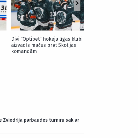
treneris iedzīvojas h
raksturīgā savainoju
Divi “Optibet” hokeja līgas klubi
aizvadīs mačus pret Skotijas
komandām
e Zviedrijā pārbaudes turnīru sāk ar