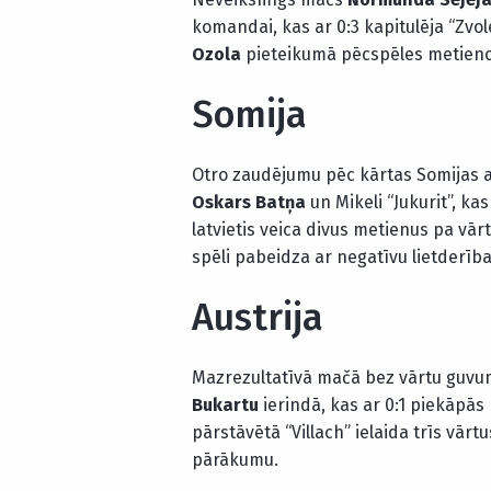
komandai, kas ar 0:3 kapitulēja “Zvo
Ozola
pieteikumā pēcspēles metienos 
Somija
Otro zaudējumu pēc kārtas Somijas a
Oskars Batņa
un Mikeli “Jukurit”, kas
latvietis veica divus metienus pa vār
spēli pabeidza ar negatīvu lietderība
Austrija
Mazrezultatīvā mačā bez vārtu guvu
Bukartu
ierindā, kas ar 0:1 piekāpās
pārstāvētā “Villach” ielaida trīs vārt
pārākumu.