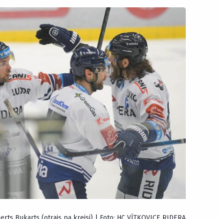
erts Bukarts (otrais pa kreisi) | Foto: HC VÍTKOVICE RIDERA