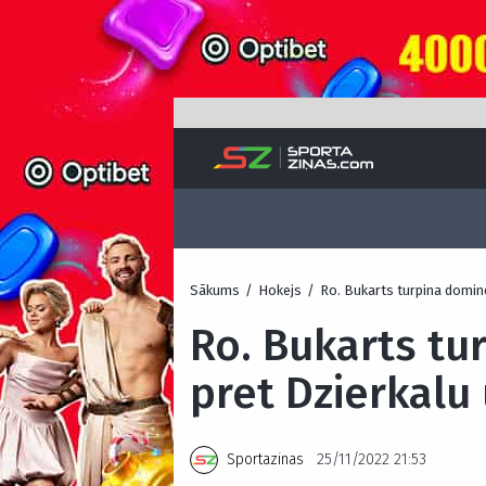
Sākums
/
Hokejs
/
Ro. Bukarts turpina dominē
Ro. Bukarts tur
pret Dzierkalu 
Sportazinas
25/11/2022 21:53