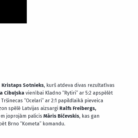
a
Kristaps Sotnieks
, kurš atdeva divas rezultatīvas
a Cibuļska
vienībai Kladno “Rytiri” ar 5:2 apspēlēt
Tršinecas “Ocelari” ar 2:1 papildlaikā pieveica
zon spēlē Latvijas aizsargi
Ralfs Freibergs,
em joprojām palicis
Māris Bičevskis
, kas gan
rspēt Brno “Kometa” komandu.