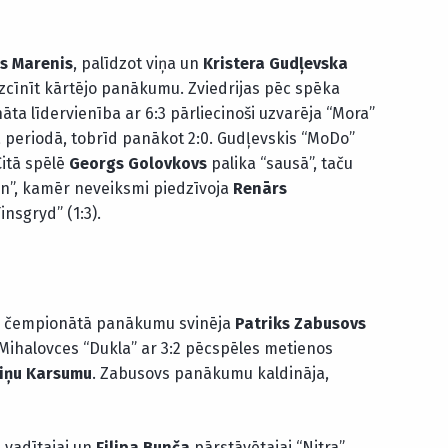
s Marenis
, palīdzot viņa un
Kristera Gudļevska
zcīnīt kārtējo panākumu. Zviedrijas pēc spēka
āta līdervienība ar 6:3 pārliecinoši uzvarēja “Mora”
ā periodā, tobrīd panākot 2:0. Gudļevskis “MoDo”
Citā spēlē
Georgs Golovkovs
palika “sausā”, taču
en”, kamēr neveiksmi piedzīvoja
Renārs
insgryd” (1:3).
jas čempionātā panākumu svinēja
Patriks Zabusovs
 Mihalovces “Dukla” ar 3:2 pēcspēles metienos
iņu Karsumu
. Zabusovs panākumu kaldināja,
a
vadītajai un
Filipa Bunča
pārstāvētajai “Nitra”