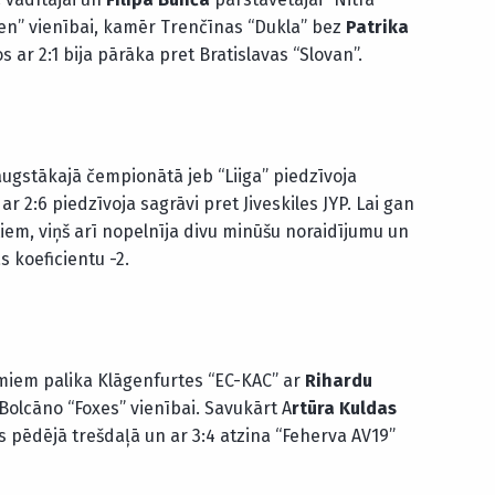
len” vienībai, kamēr Trenčīnas “Dukla” bez
Patrika
ar 2:1 bija pārāka pret Bratislavas “Slovan”.
ugstākajā čempionātā jeb “Liiga” piedzīvoja
 ar 2:6 piedzīvoja sagrāvi pret Jiveskiles JYP. Lai gan
tiem, viņš arī nopelnīja divu minūšu noraidījumu un
s koeficientu -2.
miem palika Klāgenfurtes “EC-KAC” ar
Rihardu
 Bolcāno “Foxes” vienībai. Savukārt A
rtūra Kuldas
us pēdējā trešdaļā un ar 3:4 atzina “Feherva AV19”