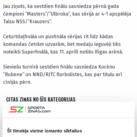
Jau ziņots, ka sestdien finālu sasniedza pērnā gada
čempioni “Masters”/”Ulbroka”, kas sērijā ar 4-1 apspēlēja
Talsu NSS/”Krauzers”.
Ceturtdaļfināla un pusfināla sērijas rit līdz kādas
komandas četrām uzvarām, bet medaļu ieguvēji tiks
noteikti Superfinālā, kas 11. aprīlī notiks Rīgas arēnā.
Sieviešu turnīrā sestdien finālu sasniedza Kocēnu
“Rubene” un NND/RJTC florbolistes, kas par titulu arī
cīnījās pērn.
CITAS ZIŅAS NO ŠĪS KATEGORIJAS
Šī tīmekļa vietne izmanto sīkfailus