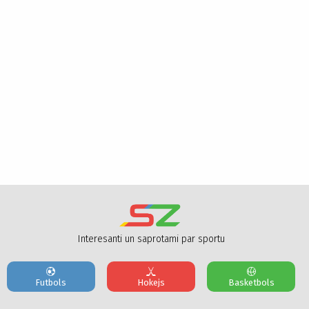
Interesanti un saprotami par sportu
Futbols
Hokejs
Basketbols