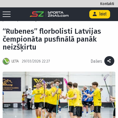
Kontakti
Ieiet
Sākums
/
Citi
/
Florbols
/
“Rubenes” florbolisti Latvijas čempionāta
pusfinālā panāk neizšķirtu
“Rubenes” florbolisti Latvijas
čempionāta pusfinālā panāk
neizšķirtu
Dalies
LETA
29/03/2026 22:27