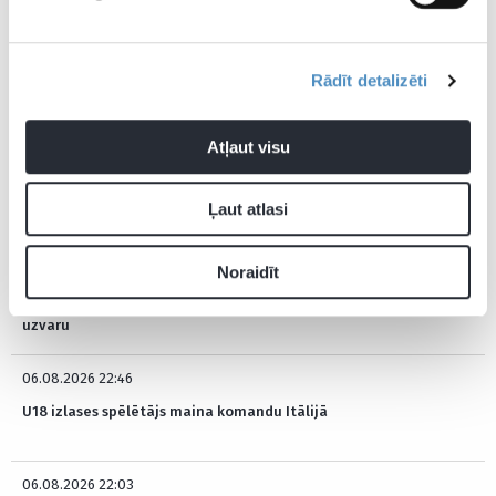
Pagaidām neviens nav komentējis
Rādīt detalizēti
JAUNĀKĀS ZIŅAS
Atļaut visu
Šodien 00:03
Stroda pārstāvētā “Bohemians” KL kvalifikācijas mačā zaudē
Ļaut atlasi
Dānijas klubam
Noraidīt
06.08.2026 22:53
Sieviešu basketbola izlase Zviedrijā pārbaudes turnīru sāk ar
uzvaru
06.08.2026 22:46
U18 izlases spēlētājs maina komandu Itālijā
06.08.2026 22:03