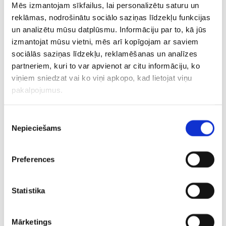
Mēs izmantojam sīkfailus, lai personalizētu saturu un
reklāmas, nodrošinātu sociālo saziņas līdzekļu funkcijas
Latvijas florbola
Latvijas U19
Latvijas U
un analizētu mūsu datplūsmu. Informāciju par to, kā jūs
izlases izcīna
florbolistes
florbolist
izmantojat mūsu vietni, mēs arī kopīgojam ar saviem
medaļas pasaules
pretinieču vārtus
nodrošina
čempionātā 3×3
“neatslēdz” un PČ
septīto vi
sociālās saziņas līdzekļu, reklamēšanas un analīzes
florbolā
noslēdz astotajā
partneriem, kuri to var apvienot ar citu informāciju, ko
vietā
viņiem sniedzat vai ko viņi apkopo, kad lietojat viņu
pakalpojumus.
Piekrišanas
Nepieciešams
izvēle
Elvi florbola līga
Rubene
Preferences
Statistika
Pievienot komentāru
Mārketings