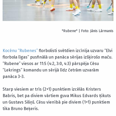
"Rubene" | Foto: Jānis Lārmanis
Kocēnu “Rubenes”
florbolisti svētdien izcīnīja uzvaru “Elvi
florbola līgas” pusfinālā un panāca sērijas izšķirošo maču.
“Rubene” viesos ar 11:5 (4:2, 3:0, 4:3) pārspēja Cēsu
“Lekrings” komandu un sērijā līdz četrām uzvarām
panāca 3-3.
Starp viesiem ar trīs (2+1) punktiem izcēlās Kristers
Babris, bet pa diviem vārtiem guva Mikus Edvards Ķikuts
un Gustavs Siliņš. Cēsu vienībā pie diviem (1+1) punktiem
tika Bruno Beķeris.