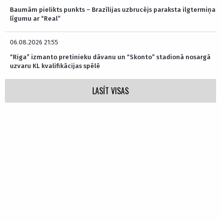
Baumām pielikts punkts – Brazīlijas uzbrucējs paraksta ilgtermiņa
līgumu ar “Real”
06.08.2026 21:55
“Riga” izmanto pretinieku dāvanu un “Skonto” stadionā nosargā
uzvaru KL kvalifikācijas spēlē
LASĪT VISAS