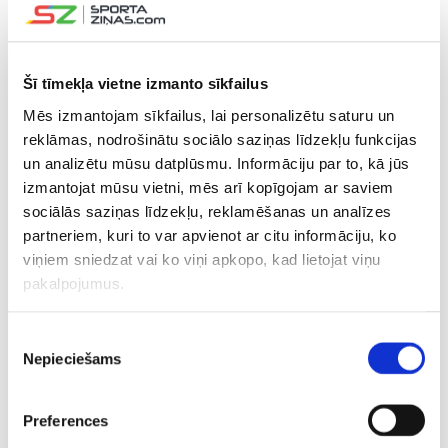
Ivars Punnenovs. 20 gadus vecais Veckaktiņš nospēlēja 10
minūtes un 26 sekundes, no kurām trīs minūtes un 33
sekundes viņš varēja darboties skaitliskajā vairākumā.
Šī tīmekļa vietne izmanto sīkfailus
NL vicelīdere Cīrihes “Lions” ar
Rūdolfu Balceru
sastāvā
Mēs izmantojam sīkfailus, lai personalizētu saturu un
reklāmas, nodrošinātu sociālo saziņas līdzekļu funkcijas
cieta otro neveiksmi pēc kārtas, ar 2:4 piekāpjoties
un analizētu mūsu datplūsmu. Informāciju par to, kā jūs
“Davos”. Balcers 17 minūtēs trīsreiz apdraudēja
izmantojat mūsu vietni, mēs arī kopīgojam ar saviem
pretinieku vārtus un bloķēja vienu pretinieku metienu.
sociālās saziņas līdzekļu, reklamēšanas un analīzes
Četru zaudējumu sēriju sasniedza Langnavas “Tigers”, kas
partneriem, kuri to var apvienot ar citu informāciju, ko
bez Oskara Lapinska pieteikumā ar 3:4 pēcspēles
viņiem sniedzat vai ko viņi apkopo, kad lietojat viņu
metienos atzina “Biel-Bienne” pārākumu.
pakalpojumus.
Savukārt savu debiju “Bern” vienībā piedzīvoja
Toms
Piekrišanas
Andersons
, kurš laukumā pavadīja septiņas minūtes un
Nepieciešams
izvēle
20 sekundes un izdarīja vienu metienu. “Bern” ar 1:4
zaudēja “Ambri-Priotta”. Jāatgādina, ka Andersons tikai
vakar uz īres tiesībām pievienojās Bernes klubam.
Preferences