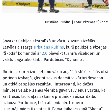
Kristiāns Rubīns | Foto: Plzeņas "Škoda"
Šovakar Čehijas ekstralīgā ar vārtu guvumu izcēlās
Latvijas aizsargs
Kristiāns Rubīns
, kurš palīdzēja Plzeņas
“Škoda” komandai ar
2:0
pieveikt turnīra vicelīderi un
valsts bagātāko klubu Pardubices “Dynamo”.
Rubīns ar precīzu metienu vārtu augšējā stūrī izcēlās otrā
perioda izskaņā, gūstot savus desmitos vārtus šosezon
un atklājot spēles rezultātu. Interesanti, ka dažas
minūtes vēlāk Plzeņas vienība guva vēl vienus vārtus, kā
arī trešās trešdaļas sākumā pretinieku aizsardzību
uzlauza Pardubice, taču abi
goli
pēc treneru
izaicinājumiem tika atcelti. Pamatlaika izskaņā “Škoda”