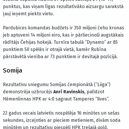
punktus, kas viņam līgas rezultatīvāko aizsargu sarakstā
ļauj ieņemt piekto vietu.
Pardubices komandas budžets ir 350 miljoni čehu kronas
jeb aptuveni 14 miljoni eiro, kas ir pārliecinoši augstākais
rādītājs Čehijas hokejā. Turnīra tabulā “Dynamo” ar 85
punktiem 50 spēlēs ir otrajā vietā, kamēr Rubīna
pārstāvētā vienība ar 73 punktiem ir devītajā pozīcijā.
Somija
Rezultatīvu sniegumu Somijas čempionātā (“Liiga”)
demonstrēja uzbrucējs
Anrī Ravinskis
, palīdzot
Hēmenlinnas HPK ar 4:0 sagraut Tamperes “Ilves”.
22 gadus vecais latvietis nospēlēja 16 minūtes un sešas
sekundes, izceļoties ar pieciem metieniem, divām soda
minūtēm un rezultatīvu piespēli HPK trešajā
golā
,