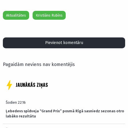
Aktualitātes
Kristiāns Rubīns
Pievienot komentāru
Pagaidām neviens nav komentējis
JAUNĀKĀS ZIŅAS
Šodien 22:16
Ļebedevs spīdveja “Grand Prix” posmā Rīgā sasniedz sezonas otro
labāko rezultātu