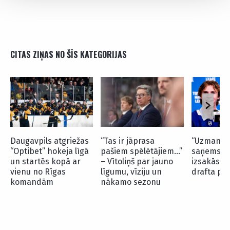
CITAS ZIŅAS NO ŠĪS KATEGORIJAS
Daugavpils atgriežas
“Tas ir jāprasa
“Uzmanība
“Optibet” hokeja līgā
pašiem spēlētājiem…”
saņems…” 
un startēs kopā ar
– Vītoliņš par jauno
izsakās p
vienu no Rīgas
līgumu, vīziju un
drafta pi
komandām
nākamo sezonu