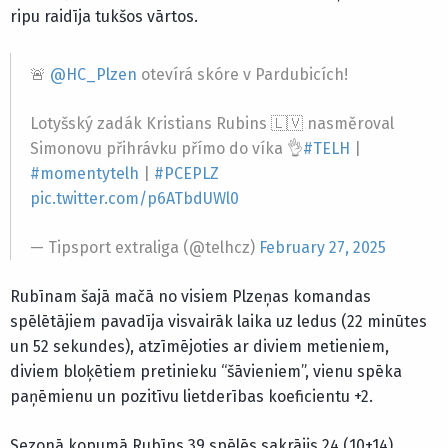
ripu raidīja tukšos vārtos.
🚨
@HC_Plzen
otevírá skóre v Pardubicích!
Lotyšský zadák Kristians Rubins 🇱🇻 nasměroval
Simonovu přihrávku přímo do víka 👌
#TELH
|
#momentytelh
|
#PCEPLZ
pic.twitter.com/p6ATbdUWl0
— Tipsport extraliga (@telhcz)
February 27, 2025
Rubīnam šajā mačā no visiem Plzeņas komandas
spēlētājiem pavadīja visvairāk laika uz ledus (22 minūtes
un 52 sekundes), atzīmējoties ar diviem metieniem,
diviem bloķētiem pretinieku “šāvieniem”, vienu spēka
paņēmienu un pozitīvu lietderības koeficientu +2.
Sezonā kopumā Rubīns 39 spēlēs sakrājis 24 (10+14)