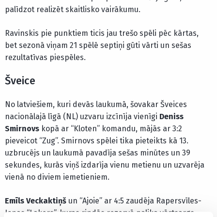
palīdzot realizēt skaitlisko vairākumu.
Ravinskis pie punktiem ticis jau trešo spēli pēc kārtas,
bet sezonā viņam 21 spēlē septiņi gūti vārti un sešas
rezultatīvas piespēles.
Šveice
No latviešiem, kuri devās laukumā, šovakar Šveices
nacionālajā līgā (NL) uzvaru izcīnīja vienīgi
Deniss
Smirnovs
kopā ar “Kloten” komandu, mājās ar 3:2
pieveicot “Zug”. Smirnovs spēlei tika pieteikts kā 13.
uzbrucējs un laukumā pavadīja sešas minūtes un 39
sekundes, kurās viņš izdarīja vienu metienu un uzvarēja
vienā no diviem iemetieniem.
Emīls Veckaktiņš
un “Ajoie” ar 4:5 zaudēja Rapersvīles-
Jonas “Lakers”, kuras rindās rezervē palika vārtsargs