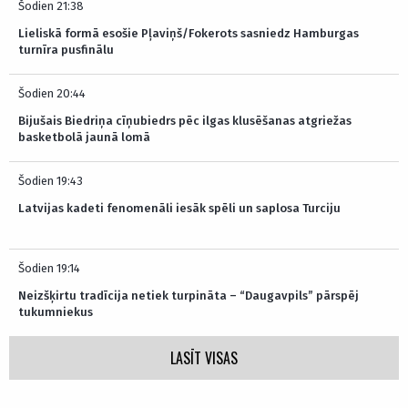
Šodien 21:38
Lieliskā formā esošie Pļaviņš/Fokerots sasniedz Hamburgas
turnīra pusfinālu
Šodien 20:44
Bijušais Biedriņa cīņubiedrs pēc ilgas klusēšanas atgriežas
basketbolā jaunā lomā
Šodien 19:43
Latvijas kadeti fenomenāli iesāk spēli un saplosa Turciju
Šodien 19:14
Neizšķirtu tradīcija netiek turpināta – “Daugavpils” pārspēj
tukumniekus
LASĪT VISAS