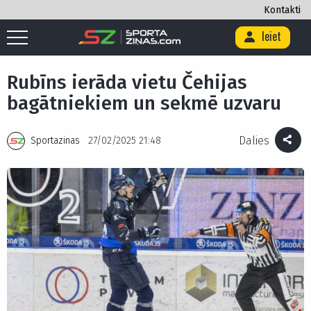
Kontakti
Ieiet
Sākums
/
Hokejs
/
Rubīns ierāda vietu Čehijas bagātniekiem un sekmē
uzvaru
Rubīns ierāda vietu Čehijas
bagātniekiem un sekmē uzvaru
Dalies
Sportazinas
27/02/2025 21:48