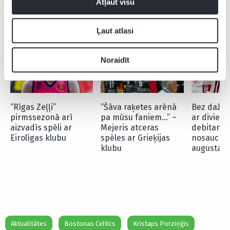
Atļaut visu
CITAS ZIŅAS NO ŠĪS KATEGORIJAS
Ļaut atlasi
Noraidīt
“Rīgas Zeļļi”
“Šāva raķetes arēnā
Bez dažie
pirmssezonā arī
pa mūsu faniem…” –
ar diviem
aizvadīs spēli ar
Mejeris atceras
debitantie
Eirolīgas klubu
spēles ar Grieķijas
nosauc ka
klubu
augusta s
Aktualitātes
Bostonas Celtics
Kristaps Porziņģis