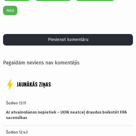
NBA
Pievienot komentāru
Pagaidām neviens nav komentējis
JAUNĀKĀS ZIŅAS
Šodien 13:11
Ar atvainošanos nepietiek – UEFA neatceļ draudus boikotēt FIFA
sacensības
Šodien 12:43