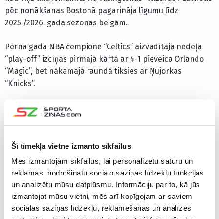
pēc nonākšanas Bostonā pagarināja līgumu līdz
2025./2026. gada sezonas beigām.
Pērnā gada NBA čempione “Celtics” aizvadītajā nedēļā
“play-off” izcīņas pirmajā kārtā ar 4-1 pieveica Orlando
“Magic”, bet nākamajā raundā tiksies ar Ņujorkas
“Knicks”.
“The rest of the league is bracing for some level of
change to come to the Celtics from their roster this
offseason.” 👀
Šī tīmekļa vietne izmanto sīkfailus
–
@ShamsCharania
Mēs izmantojam sīkfailus, lai personalizētu saturu un
reklāmas, nodrošinātu sociālo saziņas līdzekļu funkcijas
(h/t
@ohnohedidnt24
)
un analizētu mūsu datplūsmu. Informāciju par to, kā jūs
izmantojat mūsu vietni, mēs arī kopīgojam ar saviem
pic.twitter.com/Ao2gqG4tLe
sociālās saziņas līdzekļu, reklamēšanas un analīzes