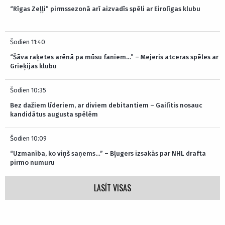
“Rīgas Zeļļi” pirmssezonā arī aizvadīs spēli ar Eirolīgas klubu
Šodien 11:40
“Šāva raķetes arēnā pa mūsu faniem…” – Mejeris atceras spēles ar
Grieķijas klubu
Šodien 10:35
Bez dažiem līderiem, ar diviem debitantiem – Gailītis nosauc
kandidātus augusta spēlēm
Šodien 10:09
“Uzmanība, ko viņš saņems…” – Bļugers izsakās par NHL drafta
pirmo numuru
LASĪT VISAS