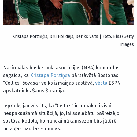
Kristaps Porziņģis, Drū Holidejs, Deriks Vaits | Foto: Elsa/Getty
Images
Nacionālās basketbola asociācijas (NBA) komandas
sagaida, ka
Kristapa Porziņģa
pārstāvētā Bostonas
“Celtics” šovasar veiks izmaiņas sastāvā,
vēsta
ESPN
apskatnieks Šams Šaranija.
Iepriekš jau vēstīts, ka “Celtics” ir nonākusi visai
neapskaužamā situācijā, jo, lai saglabātu pašreizējo
sastāva kodolu, komandai nākamsezon būs jātērē
milzīgas naudas summas.