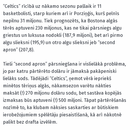
“Celtics” rīcībā uz nākamo sezonu pašlaik ir 11
basketbolisti, starp kuriem arī ir Porziņģis, kurš pelnīs
nepilnu 31 miljonu. Tiek prognozēts, ka Bostona algās
tērēs aptuveni 230 miljonus, kas ne tikai pārsniegs algu
griestus un luksusa nodokli (187,9 miljoni), bet arī pirmo
algu slieksni (195,9) un otro algu slieksni jeb “second
apron” (207,8).
Tieši “second apron” pārsniegšana ir vislielākā problēma,
jo par katru pārtērēto dolāru ir jāmaksā pakāpeniski
lielāks sods. Tādējādi “Celtics”, ņemot vērā iepriekš
minētos tēriņus algās, nākamsezon varētu nākties
maksāt (!) 270 miljonu dolāru sodu, bet sastāva kopējās
izmaksas būs aptuveni (!) 500 miljoni. Tāpat pārtērēšanās
nozīmē to, ka klubam nāksies saskarties ar būtiskiem
ierobežojumiem spēlētāju piesaistīšanā, kā arī nākotnē
palikt bez drafta izvēlēm.