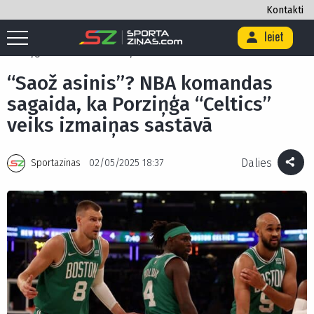
Kontakti
Ieiet
Sākums
/
Basketbols
/
“Saož asinis”? NBA komandas sagaida, ka
Porziņģa “Celtics” veiks izmaiņas sastāvā
“Saož asinis”? NBA komandas
sagaida, ka Porziņģa “Celtics”
veiks izmaiņas sastāvā
Dalies
Sportazinas
02/05/2025 18:37