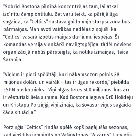
“Šobrīd Bostona pilnībā koncentrējas tam, lai atkal
izcīnītu čempiontitulu. Bet varu teikt, ka pārējā līga
sagaida, ka “Celtics” sastāvā gaidāmajā starpsezonā būs
pārmaiņas. Man avoti vairākas nedēļas ziņojuši, ka
“Celtics” vasarā izpētīs maiņas darījumu iespējas. Šī
komandas versija vienkārši nav ilgtspējīga, tādēļ neviens
organizācijā nebūs pārsteigts, ka notiks izmaiņas,” teica
Šaranija.
“Viņiem ir pieci spēlētāji, kuri nākamsezon pelnīs 28
miljonus dolāru un vairāk – tas ir līgas rekords,” piebilda
ESPN apskatnieks. “Viņi algās tērēs 500 miljonus, kas arī
ir vēsturiski liela summa. Kad Bostona ieguva Drū Holideju
un Kristapu Porziņģi, viņi zināja, ka šovasar viņus sagaida
šāda situācija.”
Porziņģis “Celtics” rindās spēlē kopš pagājušās sezonas,
kad viņš tika iemainīts no Vašingtonas “Wizards”. Latvietis