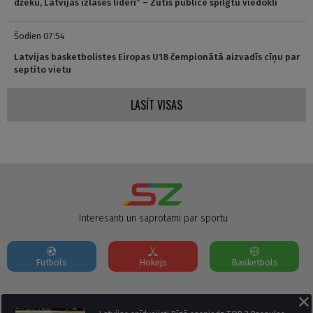
džeku, Latvijas izlases līderi” – Zutis publicē spilgtu viedokli
Šodien 07:54
Latvijas basketbolistes Eiropas U18 čempionātā aizvadīs cīņu par
septīto vietu
LASĪT VISAS
Interesanti un saprotami par sportu
Futbols
Hokejs
Basketbols