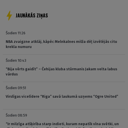
JAUNĀKĀS ZIŅAS
Šodien 11:26
NBA zvaigzne atklāj, kāpēc Melnkalnes milža dēļ izvēlējās citu
krekla numuru
Šodien 10:43
“Bija vērts gaidīt” – Čehijas kluba stūrmanis Jakam velta labus
vārdus
Šodien 09:51
Virslīgas vicelīdere “Riga” savā laukumā uzņems “Ogre United”
Šodien 08:59
“Ir milzīga atšķirība starp indieti, kuram nepatīk vīna svētki, un