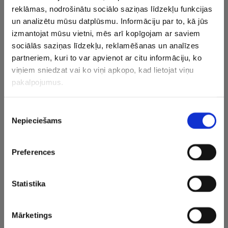
(155.), Sevastovai par četrām ailītēm (509.), Bartonei par
reklāmas, nodrošinātu sociālo saziņas līdzekļu funkcijas
astoņām (563.), Tomasei par astoņām (592.), turpretī
un analizētu mūsu datplūsmu. Informāciju par to, kā jūs
Marcinkēviča atguvusi vienu pozīciju (658.). Dubultspēļu
izmantojat mūsu vietni, mēs arī kopīgojam ar saviem
rangā atrodas vēl astoņas Latvijas tenisistes, kuras ir
sociālās saziņas līdzekļu, reklamēšanas un analīzes
zemāk par 900. vietu.
partneriem, kuri to var apvienot ar citu informāciju, ko
viņiem sniedzat vai ko viņi apkopo, kad lietojat viņu
pakalpojumus.
Dubultspēļu rangā kā pirmā sezonu noslēdza čehiete
Kateržina Sinjakova.
Piekrišanas
Nepieciešams
izvēle
CITAS ZIŅAS NO ŠĪS KATEGORIJAS
Preferences
Statistika
“Ir milzīga atšķirība
Problēmas
Lieliskā f
Mārketings
starp indieti, kuram
pārvarētas?
Pļaviņš/F