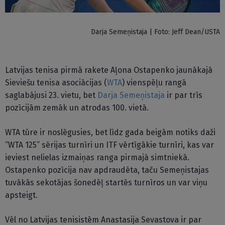
Darja Semeņistaja | Foto: Jeff Dean/USTA
Latvijas tenisa pirmā rakete Aļona Ostapenko jaunākajā
Sieviešu tenisa asociācijas (
WTA
) vienspēļu rangā
saglabājusi 23. vietu, bet
Darja Semeņistaja
ir par trīs
pozīcijām zemāk un atrodas 100. vietā.
WTA tūre ir noslēgusies, bet līdz gada beigām notiks daži
“WTA 125” sērijas turnīri un ITF vērtīgākie turnīri, kas var
ieviest nelielas izmaiņas ranga pirmajā simtniekā.
Ostapenko pozīcija nav apdraudēta, taču Semeņistajas
tuvākās sekotājas šonedēļ startēs turnīros un var viņu
apsteigt.
Vēl no Latvijas tenisistēm Anastasija Sevastova ir par