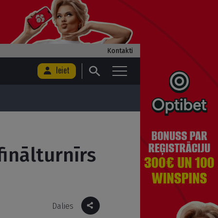
Kontakti
Ieiet
inālturnīrs
Dalies