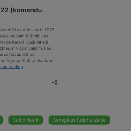
Sadio Manē
Senegālas futbola izlase