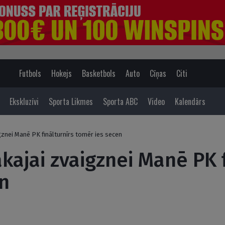
Futbols
Hokejs
Basketbols
Auto
Cīņas
Citi
Ekskluzīvi
Sporta Likmes
Sporta ABC
Video
Kalendārs
gznei Manē PK finālturnīrs tomēr ies secen
kajai zvaigznei Manē PK f
n