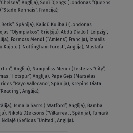
Chelsea”, Anglija), Senī Djengs (Londonas “Queens
(“Stade Rennais”, Francija);
l Betis”, Spānija), Kalidū Kulibalī (Londonas
ejas “Olympiakos”, Grieķija), Abdū Diallo (“Leipzig”,
ālija), Formoss Mendī (“Amiens”, Francija), Izmails
ū Kujatē (“Nottingham Forest”, Anglija), Mustafa
erton”, Anglija), Nampaliss Mendī (Lesteras “City”,
mas “Hotspur”, Anglija), Pape Gejs (Marseļas
drides “Rayo Vallecano”, Spānija), Krepins Diata
Reading”, Anglija);
Itālija), Ismaila Sarrs (“Watford”, Anglija), Bamba
a), Nikolā Džeksons (“Villarreal”, Spānija), Famarā
 Ndiajē (Šefīldas “United”, Anglija).