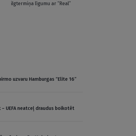
ilgtermiņa līgumu ar “Real”
 pirmo uzvaru Hamburgas “Elite 16”
k – UEFA neatceļ draudus boikotēt