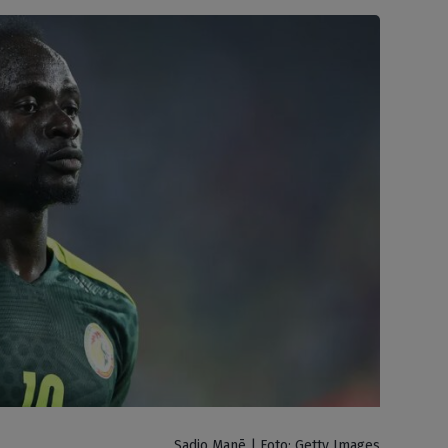
Sadio Manē | Foto: Getty Images