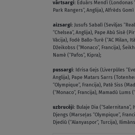
vārtsargi
: Eduārs Mendī (Londonas “
Park Rangers”, Anglija), Alfrēds Gomī 
aizsargi
: Jusufs Sabalī (Seviljas “Rea
“Chelsea”, Anglija), Pape Abū Sisē (Pir
Vācija), Fodē Ballo-Turē (“AC Milan, It
Džeikobss (“Monaco”, Francija), Šeikh
Namē (“Pafos”, Kipra);
pussargi
: Idrisa Gejs (Liverpūles “Ev
Anglija), Pape Matars Sarrs (Totenhe
“Olympique”, Francija), Patē Siss (Ma
(“Monaco”, Francija), Mamadū Lums (“
uzbrucēji
: Bulaje Dia (“Salernitana”, 
Djengs (Marseļas “Olympique”, Francij
Djediū (“Alanyaspor”, Turcija), Ilimāns