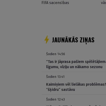
FIFA sacensības
vā
JAUNĀKĀS ZIŅAS
Šodien 14:56
“Tas ir jāprasa pašiem spēlētājiem
līgumu, vīziju un nākamo sezonu
Šodien 13:41
Kaimiņiem vēl lielākas problēmas? 
“šķidru” sastāvu
Šodien 12:43