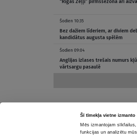
“Rīgas Zeļļi” pirmssezonā arī aizva
Šodien 10:35
Bez dažiem līderiem, ar diviem deb
kandidātus augusta spēlēm
Šodien 09:04
Anglijas izlases trešais numurs kļ
vārtsargu pasaulē
Šī tīmekļa vietne izmanto 
Mēs izmantojam sīkfailus, 
Interesanti un saprotami par sportu
funkcijas un analizētu mūs