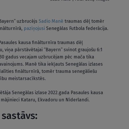
Bayern” uzbrucējs
Sadio Manē
traumas dēļ tomēr
inālturnīrā,
paziņojusi
Senegālas Futbola federācija.
asaules kausa finālturnīra traumas dēļ
 viņa pārstāvētajai “Bayern” svinot graujošu 6:1
 30 gadus vecajam uzbrucējam pēc mača tika
avainojums. Manē tika iekļauts Senegālas izlases
dalīties finālturnīrā, tomēr trauma senegāliešu
lību meistarsacīkstēs.
rētāja Senegālas izlase 2022.gada Pasaules kausa
 mājinieci Kataru, Ekvadoru un Nīderlandi.
 sastāvs: