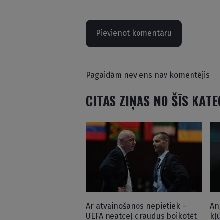
Pievienot komentāru
Pagaidām neviens nav komentējis
CITAS ZIŅAS NO ŠĪS KAT
Ar atvainošanos nepietiek –
An
UEFA neatceļ draudus boikotēt
kļ