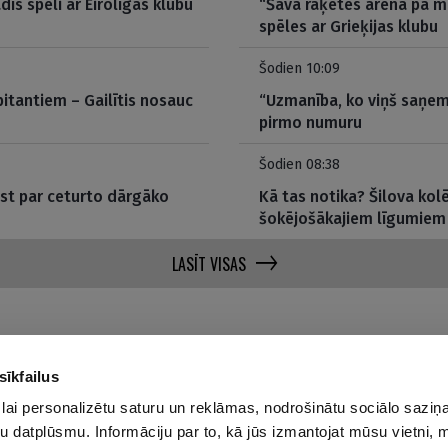
dīs spēli ar Eirolīgas klubu
“Šāva raķetes arēnā pa m
spēles ar Grieķijas klubu
Šodien 10:09
itantiem – Gailītis nosauc
“Uzmanība, ko viņš saņem
pirmo numuru
Šodien 08:38
ūst par ceturto dārgāko
Kā tas notika? Šilova kolē
šokējošākajiem līgumiem
LASĪT VISAS
sīkfailus
lai personalizētu saturu un reklāmas, nodrošinātu sociālo saziņa
Par mums
Privā
u datplūsmu. Informāciju par to, kā jūs izmantojat mūsu vietni, 