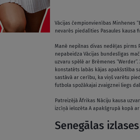
Vācijas čempionvienības Minhenes “
nevarēs piedalīties Pasaules kausa f
Manē nepilnas divas nedēļas pirms P
nepabeidza Vācijas bundeslīgas maču,
uzvaru spēlē ar Brēmenes “Werder”.
konstatēts labās kājas apakšstilba s
sastāvā ar cerību, ka viņš varētu pie
futbola spožākajai zvaigznei liegs da
Patreizējā Āfrikas Nāciju kausa uzva
izcīņā ielozēta A apakšgrupā kopā ar
Senegālas izlases