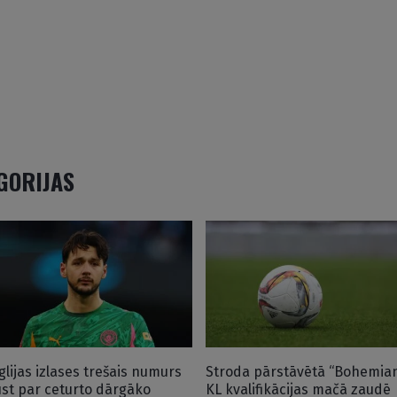
EGORIJAS
glijas izlases trešais numurs
Stroda pārstāvētā “Bohemia
ūst par ceturto dārgāko
KL kvalifikācijas mačā zaudē