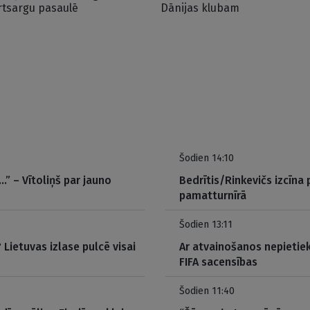
rtsargu pasaulē
Dānijas klubam
Šodien 14:10
…” – Vītoliņš par jauno
Bedrītis/Rinkevičs izcīna
pamatturnīrā
Šodien 13:11
Lietuvas izlase pulcē visai
Ar atvainošanos nepietie
FIFA sacensības
Šodien 11:40