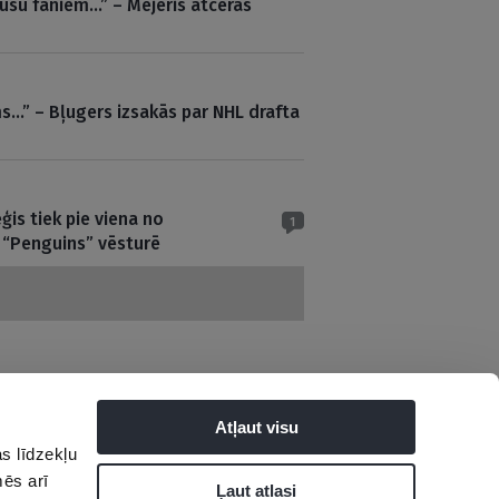
ūsu faniem…” – Mejeris atceras
s…” – Bļugers izsakās par NHL drafta
ģis tiek pie viena no
1
 “Penguins” vēsturē
Atļaut visu
s līdzekļu
tuma politika
mēs arī
Ļaut atlasi