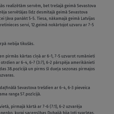
jās realizētām servēm, bet trešajā geimā Sevastova
rēja servētājas līdz desmitajā geimā Sevastova
ei ļāva panākt 5-5. Tiesa, nākamajā geimā Latvijas
pretinieces servi, 12.geimā nokārtojot uzvaru ar 7-5
rpā nebija tikušās.
ien pirmās kārtas cīņā ar 6-1, 7-5 uzvarot rumānieti
t otrdien ar 6-4, 6-7 (3:7), 6-2 pārspēja amerikānieti
odas 38.pozīcijā un pirms šī dueļa sezonas pirmajos
uzvaras.
daļfinālā Sevastova trešdien ar 6-4, 6-3 pieveica
ama ranga 57.pozīcijā.
etā, pirmajā kārtā ar 7-6 (7:1), 6-2 uzvarēja
penko, kurai sacensības Dubaijā bija ļoti svarīgas.