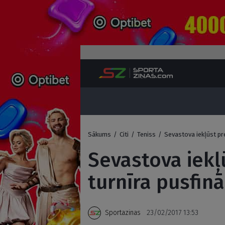
Sākums
/
Citi
/
Teniss
/
Sevastova iekļūst pr
Sevastova iekļ
turnīra pusfinā
Sportazinas
23/02/2017 13:53