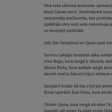
Otrā seta sākumā tenisistes apmainī
lauza Cjanas servi. Turpinājumā uzva
neizservēja mačbumbu, kas pretiniec
spēlētāja otro reizi setā nobreikoja 
un iesoļojot pusfinālā.
Līdz šim Sevastova un Cjana savā sta
Turnīru Latvijas tenisiste sāka svētd
Irinu Begu, kura rangā ir 28.vietā, be
Elisoni Risku, kura pašlaik rangā atr
desmit mačos bija izcīnījusi astoņas 
Savukārt trešās kārtas cīņā jeb astot
Ķīnas sportisti Šuai Penu, kura atrod
Tikmēr Cjana, kura rangā atrodas 76.vi
šonedēļ vēl ranga 34.vietā esošo Osta