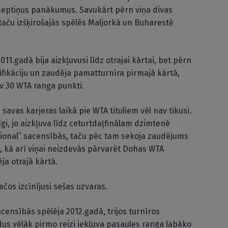
 septiņus panākumus. Savukārt pērn viņa divas
, taču izšķirošajās spēlēs Maljorkā un Buharestē
11.gadā bija aizkļuvusi līdz otrajai kārtai, bet pērn
ifikāciju un zaudēja pamatturnīra pirmajā kārtā,
āv 30 WTA ranga punkti.
savas karjeras laikā pie WTA tituliem vēl nav tikusi.
gi, jo aizkļuva līdz ceturtdaļfinālam dzimtenē
ional” sacensībās, taču pēc tam sekoja zaudējums
, kā arī viņai neizdevās pārvarēt Dohas WTA
ēja otrajā kārtā.
os izcīnījusi sešas uzvaras.
censībās spēlēja 2012.gadā, trijos turnīros
dus vēlāk pirmo reizi iekļuva pasaules ranga labāko