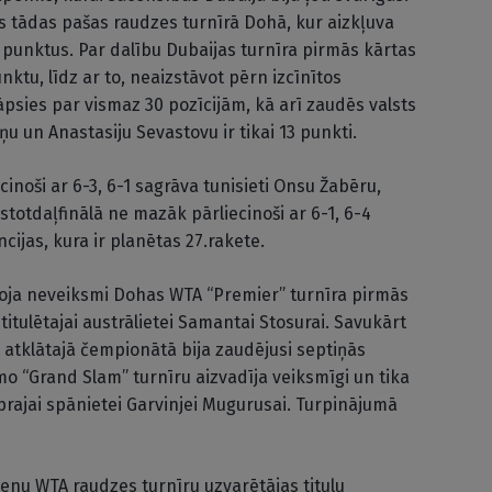
s tādas pašas raudzes turnīrā Dohā, kur aizkļuva
 punktus. Par dalību Dubaijas turnīra pirmās kārtas
ktu, līdz ar to, neaizstāvot pērn izcīnītos
āpsies par vismaz 30 pozīcijām, kā arī zaudēs valsts
ņu un Anastasiju Sevastovu ir tikai 13 punkti.
cinoši ar 6-3, 6-1 sagrāva tunisieti Onsu Žabēru,
astotdaļfinālā ne mazāk pārliecinoši ar 6-1, 6-4
cijas, kura ir planētas 27.rakete.
oja neveiksmi Dohas WTA “Premier” turnīra pirmās
 titulētajai austrālietei Samantai Stosurai. Savukārt
s atklātajā čempionātā bija zaudējusi septiņās
mo “Grand Slam” turnīru aizvadīja veiksmīgi un tika
tiprajai spānietei Garvinjei Mugurusai. Turpinājumā
vienu WTA raudzes turnīru uzvarētājas titulu