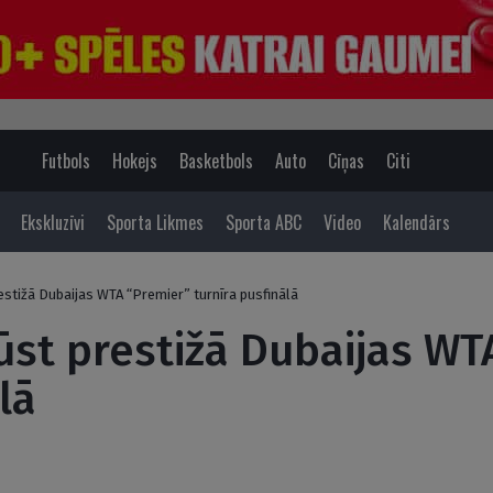
Futbols
Hokejs
Basketbols
Auto
Cīņas
Citi
Ekskluzīvi
Sporta Likmes
Sporta ABC
Video
Kalendārs
estižā Dubaijas WTA “Premier” turnīra pusfinālā
ūst prestižā Dubaijas WT
lā