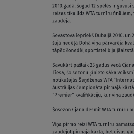
2010.gadā, šogad 12 spēlēs ir guvusi
reizes tika līdz WTA turnīru fināliem
zaudēja.
Sevastova iepriekš Dubaijā 2010. un 20
šajā nedēļā Dohā viņa pārvarēja kval
tāpēc šonedēļ sportistei bija jāaizst
Savukārt pašlaik 25 gadus vecā Cjana 
Tiesa, šo sezonu ķīniete sāka veiksmī
notikušajās Šeņdžeņas WTA “Internat
Austrālijas čempionāta pirmajā kārtā
“Premier” kvalifikāciju, kur viņa zaud
Šosezon Cjana desmit WTA turnīru mač
Viņa pirmo reizi WTA turnīru pamatsa
zaudējot pirmajā kārtā, bet divus ga