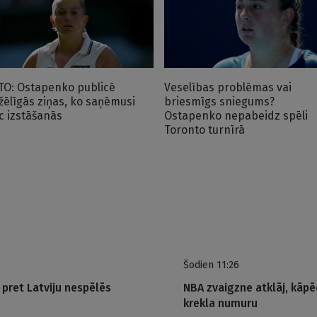
TO: Ostapenko publicē
Veselības problēmas vai
žēlīgās ziņas, ko saņēmusi
briesmīgs sniegums?
c izstāšanās
Ostapenko nepabeidz spēli
Toronto turnīrā
Šodien 11:26
 pret Latviju nespēlēs
NBA zvaigzne atklāj, kāpē
krekla numuru