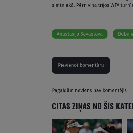
simtniekā. Pērn viņa trijos WTA turnīr
Anastasija Sevastova
Dubaij
Pievienot komentāru
Pagaidām neviens nav komentējis
CITAS ZIŅAS NO ŠĪS KAT