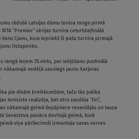
egumu rādošā Latvijas dāmu tenisa ranga pirmā
 WTA “Premier” sērijas turnīra ceturtdaļfinālā
i Vanu Cjanu, kura iepriekš šī paša turnīra pirmajā
 Aļonu Ostapenko.
 rangā ieņem 35.vietu, par iekļūšanu pusfinālā
n nākamajā nedēļā sasniegs jaunu karjeras
.
tika pie divām breikbumbām, taču tās palika
s tenisiste realizēja, bet otro zaudēja “tīri”,
jau nākamajā geimā liepājniece revanšējās un lauza
etā Sevastova panāca devītajā geimā, kurā
geimā viņa pārliecinoši izmantoja savas serves