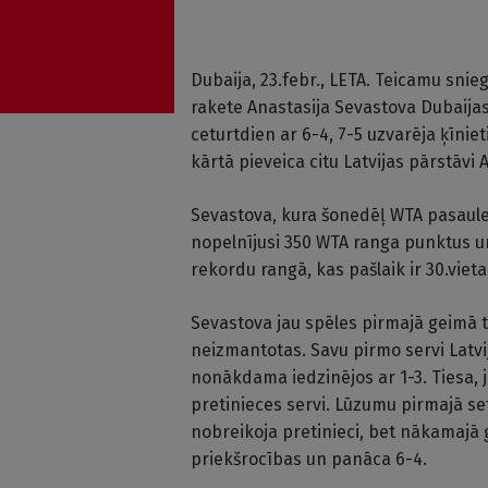
Dubaija, 23.febr., LETA. Teicamu sni
rakete Anastasija Sevastova Dubaijas
ceturtdien ar 6-4, 7-5 uzvarēja ķīniet
kārtā pieveica citu Latvijas pārstāvi
Sevastova, kura šonedēļ WTA pasaules
nopelnījusi 350 WTA ranga punktus u
rekordu rangā, kas pašlaik ir 30.vieta
Sevastova jau spēles pirmajā geimā 
neizmantotas. Savu pirmo servi Latvija
nonākdama iedzinējos ar 1-3. Tiesa, 
pretinieces servi. Lūzumu pirmajā s
nobreikoja pretinieci, bet nākamajā 
priekšrocības un panāca 6-4.