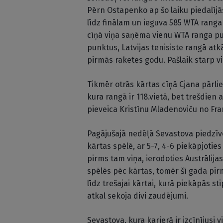
Pērn Ostapenko ap šo laiku piedalījā
līdz finālam un ieguva 585 WTA ranga
cīņā viņa saņēma vienu WTA ranga pun
punktus, Latvijas tenisiste rangā atk
pirmās raketes godu. Pašlaik starp vi
Tikmēr otrās kārtas cīņā Cjana pārlie
kura rangā ir 118.vietā, bet trešdien 
pieveica Kristīnu Mladenoviču no Fran
Pagājušajā nedēļā Sevastova piedzīv
kārtas spēlē, ar 5-7, 4-6 piekāpjoties
pirms tam viņa, ierodoties Austrālija
spēlēs pēc kārtas, tomēr šī gada pir
līdz trešajai kārtai, kurā piekāpās s
atkal sekoja divi zaudējumi.
Sevastova, kura karjerā ir izcīnījusi 