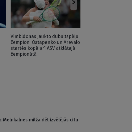
vietu TOP 30
Vimbldonas jaukto dubultspēļu
čempioni Ostapenko un Arevalo
startēs kopā arī ASV atklātajā
čempionātā
c Melnkalnes milža dēļ izvēlējās citu