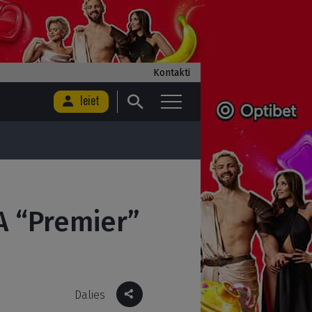
Kontakti
Ieiet
A “Premier”
Dalies