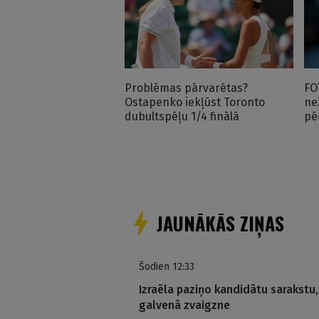
Problēmas pārvarētas?
FO
Ostapenko iekļūst Toronto
ne
dubultspēļu 1/4 finālā
pē
JAUNĀKĀS ZIŅAS
Šodien 12:33
Izraēla paziņo kandidātu sarakstu,
galvenā zvaigzne