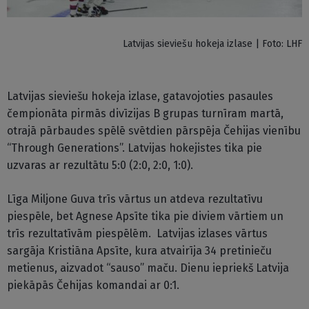
Latvijas sieviešu hokeja izlase | Foto: LHF
Latvijas sieviešu hokeja izlase, gatavojoties pasaules
čempionāta pirmās divīzijas B grupas turnīram martā,
otrajā pārbaudes spēlē svētdien pārspēja Čehijas vienību
“Through Generations”. Latvijas hokejistes tika pie
uzvaras ar rezultātu 5:0 (2:0, 2:0, 1:0).
Līga Miljone Guva trīs vārtus un atdeva rezultatīvu
piespēle, bet Agnese Apsīte tika pie diviem vārtiem un
trīs rezultatīvām piespēlēm. Latvijas izlases vārtus
sargāja Kristiāna Apsīte, kura atvairīja 34 pretinieču
metienus, aizvadot “sauso” maču. Dienu iepriekš Latvija
piekāpās Čehijas komandai ar 0:1.