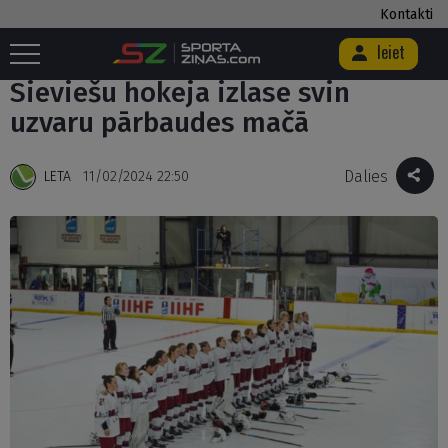
Kontakti
Ieiet
Sākums
/
Hokejs
/
Sieviešu hokeja izlase svin uzvaru pārbaudes mačā
Sieviešu hokeja izlase svin
uzvaru pārbaudes mačā
Dalies
LETA
11/02/2024 22:50