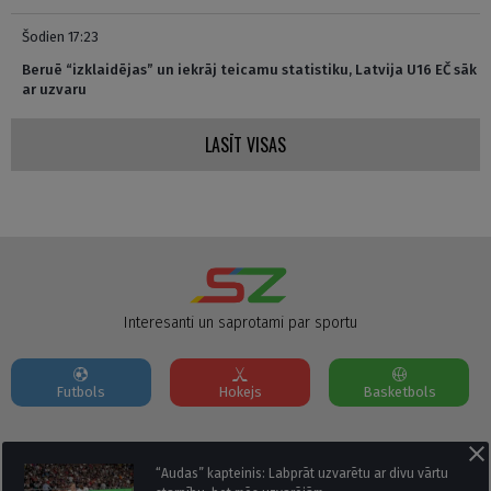
Šodien 17:23
Beruē “izklaidējas” un iekrāj teicamu statistiku, Latvija U16 EČ sāk
ar uzvaru
LASĪT VISAS
Interesanti un saprotami par sportu
Futbols
Hokejs
Basketbols
Par mums
Reklāmas Parametri
Kontakti
“Audas” kapteinis: Labprāt uzvarētu ar divu vārtu