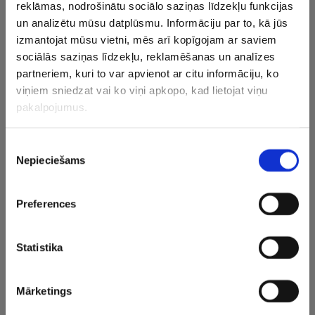
reklāmas, nodrošinātu sociālo saziņas līdzekļu funkcijas
un analizētu mūsu datplūsmu. Informāciju par to, kā jūs
uzbrucējas – Agnese Apsīte (Zalcburgas “Eagles”,
izmantojat mūsu vietni, mēs arī kopīgojam ar saviem
Austrija), Beāte Žagare (Karintijas “Lakers”, Austrija),
sociālās saziņas līdzekļu, reklamēšanas un analīzes
Evelīna Kolīte, Karīna Šilajāne, Kjāra Paula Želubovska,
partneriem, kuri to var apvienot ar citu informāciju, ko
Sarma Gausare, Šarlote Štāle (visas – Hokeja skola
viņiem sniedzat vai ko viņi apkopo, kad lietojat viņu
“Rīga”), Hanna Štrause (“Kurbads”/”Lauvas”), Laima
pakalpojumus.
Elizabete Lukašēviča (Elektrēnu “Amber”, Lietuva), Līga
Miljone (Fillahas “Lady Hawks”, Austrija), Samanta Pudule
Piekrišanas
(“Odense”, Dānija).
Nepieciešams
izvēle
CITAS ZIŅAS NO ŠĪS KATEGORIJAS
×
Preferences
Statistika
Mārketings
Daugavpils atgriežas
“Tas ir jāprasa
“Uzmanība