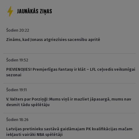
JAUNĀKĀS ZIŅAS
Šodien 20:22
Zināms, kad Jonass atgriezīsies sacensību apritē
Šodien 19:52
PIEVIENOJIES! Premjerlīgas Fantasy ir klāt – LFL ceļvedis veiksmīgai
sezonai
Šodien 19:11
V. Valters par Porziņģi: Mums viņš ir mazliet jāpasargā, mums nav
desmit tādu spēlētāju
Šodien 18:26
Latvijas pretinieku sastāvā gaidāmajam PK kvalifikācijas mačam
iekļauti vairāki NBA spēlētāji