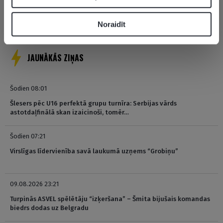
Pagaidām neviens nav komentējis
Noraidīt
JAUNĀKĀS ZIŅAS
Šodien 08:01
Šlesers pēc U16 perfektā grupu turnīra: Serbijas vārds
astotdaļfinālā skan izaicinoši, tomēr…
Šodien 07:21
Virslīgas līdervienība savā laukumā uzņems “Grobiņu”
09.08.2026 23:21
Turpinās ASVEL spēlētāju “izķeršana” – Šmita bijušais komandas
biedrs dodas uz Belgradu