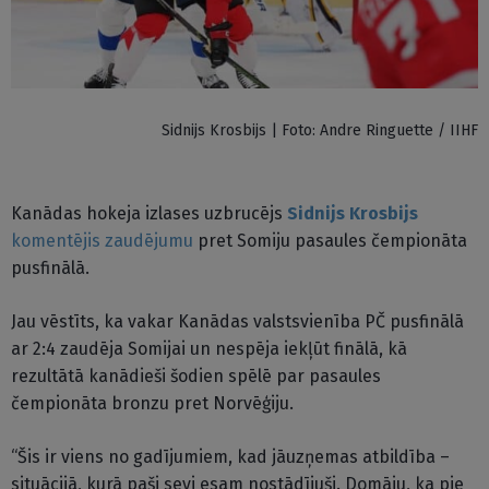
Sidnijs Krosbijs | Foto: Andre Ringuette / IIHF
Kanādas hokeja izlases uzbrucējs
Sidnijs Krosbijs
komentējis zaudējumu
pret Somiju pasaules čempionāta
pusfinālā.
Jau vēstīts, ka vakar Kanādas valstsvienība PČ pusfinālā
ar 2:4 zaudēja Somijai un nespēja iekļūt finālā, kā
rezultātā kanādieši šodien spēlē par pasaules
čempionāta bronzu pret Norvēģiju.
“Šis ir viens no gadījumiem, kad jāuzņemas atbildība –
situācijā, kurā paši sevi esam nostādījuši. Domāju, ka pie