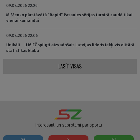
09.08.2026 22:26
Miščenko pārstāvētā “Rapid” Pasaules sērijas turnīrā zaudē tikai
vienai komandai
09.08.2026 22:06
Unikāli – U16 EČ spilgti aizvadošais Latvijas līderis iekļuvis elitārā
statistikas klubā
LASĪT VISAS
Interesanti un saprotami par sportu