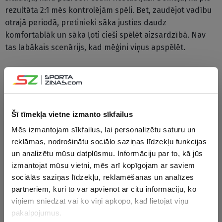
rezultāta 2:1 mēs kontrolējām spēli. Bet, zaudējot vadību
otrajā periodā, pretinieki sāka justies daudz
komfortablāk un sāka ļoti cieši spēlēt aizsardzībā. Nav
tas labākais scenārijs, kad mēģini viņus apspēlēt.
Mēs visi saprotam situāciju. Uzvilkt izlases kreklu vienmēr
ir īpaši. Nav svarīgi, vai runa ir par grupu turnīra spēli vai
maču par bronzu. Esam vīlušies, jo gribējām cīnīties par
zeltu. Bet mums jāsamierinās ar to, kas ir noticis, un
Šī tīmekļa vietne izmanto sīkfailus
jāparāda sevi no labākās puses spēlē par trešo vietu,”
Mēs izmantojam sīkfailus, lai personalizētu saturu un
teica Krosbijs.
reklāmas, nodrošinātu sociālo saziņas līdzekļu funkcijas
un analizētu mūsu datplūsmu. Informāciju par to, kā jūs
CITAS ZIŅAS NO ŠĪS KATEGORIJAS
izmantojat mūsu vietni, mēs arī kopīgojam ar saviem
sociālās saziņas līdzekļu, reklamēšanas un analīzes
partneriem, kuri to var apvienot ar citu informāciju, ko
viņiem sniedzat vai ko viņi apkopo, kad lietojat viņu
pakalpojumus.