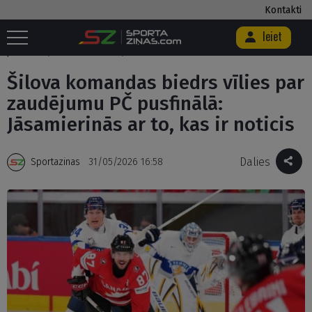
Kontakti
Ieiet
Sākums
/
Hokejs
/
Šilova komandas biedrs vīlies par zaudējumu PČ
pusfinālā: Jāsamierinās ar to, kas ir noticis
Šilova komandas biedrs vīlies par
zaudējumu PČ pusfinālā:
Jāsamierinās ar to, kas ir noticis
Dalies
Sportazinas
31/05/2026 16:58