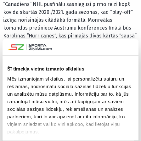
“Canadiens” NHL pusfinālu sasniegusi pirmo reizi kopš
kovida skartās 2020./2021. gada sezonas, kad “play-off”
izcīņa norisinājās citādākā formātā. Monreālas
komandas pretiniece Austrumu konferences finālā būs
Karolīnas “Hurricanes”, kas pirmajās divās kārtās “sausā”
atstāja gan Otavas “Senators” (4-0), gan Filadelfijas
“Flyers” (4-0).
Šī tīmekļa vietne izmanto sīkfailus
Mēs izmantojam sīkfailus, lai personalizētu saturu un
reklāmas, nodrošinātu sociālo saziņas līdzekļu funkcijas
un analizētu mūsu datplūsmu. Informāciju par to, kā jūs
izmantojat mūsu vietni, mēs arī kopīgojam ar saviem
sociālās saziņas līdzekļu, reklamēšanas un analīzes
partneriem, kuri to var apvienot ar citu informāciju, ko
viņiem sniedzat vai ko viņi apkopo, kad lietojat viņu
pakalpojumus.