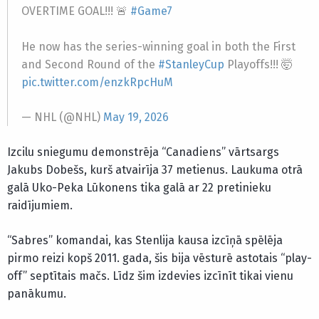
OVERTIME GOAL!!! 🚨
#Game7
He now has the series-winning goal in both the First
and Second Round of the
#StanleyCup
Playoffs!!! 🤯
pic.twitter.com/enzkRpcHuM
— NHL (@NHL)
May 19, 2026
Izcilu sniegumu demonstrēja “Canadiens” vārtsargs
Jakubs Dobešs, kurš atvairīja 37 metienus. Laukuma otrā
galā Uko-Peka Lūkonens tika galā ar 22 pretinieku
raidījumiem.
“Sabres” komandai, kas Stenlija kausa izcīņā spēlēja
pirmo reizi kopš 2011. gada, šis bija vēsturē astotais “play-
off” septītais mačs. Līdz šim izdevies izcīnīt tikai vienu
panākumu.