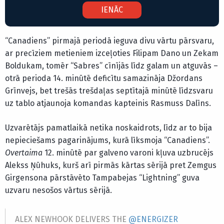
IENĀC
“Canadiens” pirmajā periodā ieguva divu vārtu pārsvaru,
ar precīziem metieniem izceļoties Filipam Dano un Zekam
Boldukam, tomēr “Sabres” cīnījās līdz galam un atguvās –
otrā perioda 14. minūtē deficītu samazināja Džordans
Grīnvejs, bet trešās trešdaļas septītajā minūtē līdzsvaru
uz tablo atjaunoja komandas kapteinis Rasmuss Dalīns.
Uzvarētājs pamatlaikā netika noskaidrots, līdz ar to bija
nepieciešams pagarinājums, kurā līksmoja “Canadiens”.
Overtaima
12. minūtē par galveno varoni kļuva uzbrucējs
Alekss Ņūhuks, kurš arī pirmās kārtas sērijā pret Zemgus
Girgensona pārstāvēto Tampabejas “Lightning” guva
uzvaru nesošos vārtus sērijā.
ALEX NEWHOOK DELIVERS THE
@ENERGIZER