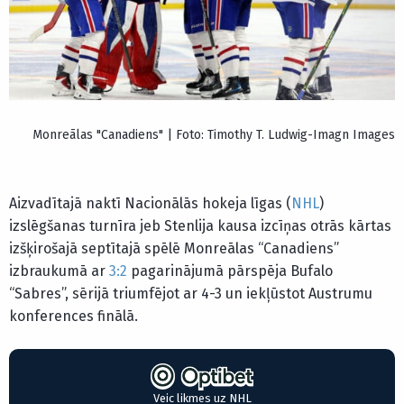
Monreālas "Canadiens" | Foto: Timothy T. Ludwig-Imagn Images
Aizvadītajā naktī Nacionālās hokeja līgas (
NHL
)
izslēgšanas turnīra jeb Stenlija kausa izcīņas otrās kārtas
izšķirošajā septītajā spēlē Monreālas “Canadiens”
izbraukumā ar
3:2
pagarinājumā pārspēja Bufalo
“Sabres”, sērijā triumfējot ar 4-3 un iekļūstot Austrumu
konferences finālā.
Veic likmes uz NHL