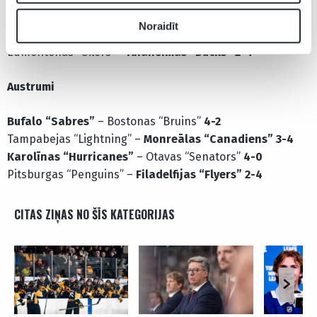
Dalasas “Stars” –
Minesotas “Wild”
2-4
Noraidīt
Vegasas “Golden Knights”
– Jūtas “Mammoth”
4-2
Edmontonas “Oilers” –
Anaheimas “Ducks”
2-4
Austrumi
Bufalo “Sabres”
– Bostonas “Bruins”
4-2
Tampabejas “Lightning” –
Monreālas “Canadiens”
3-4
Karolīnas “Hurricanes”
– Otavas “Senators”
4-0
Pitsburgas “Penguins”
–
Filadelfijas “Flyers” 2-4
CITAS ZIŅAS NO ŠĪS KATEGORIJAS