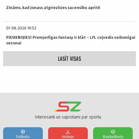
Zināms, kad Jonass atgriezīsies sacensību apritē
07.08.2026 19:52
PIEVIENOJIES! Premjerlīgas Fantasy ir klāt – LFL ceļvedis veiksmīgai
sezonai
LASĪT VISAS
Interesanti un saprotami par sportu
Futbols
Hokejs
Basketbols