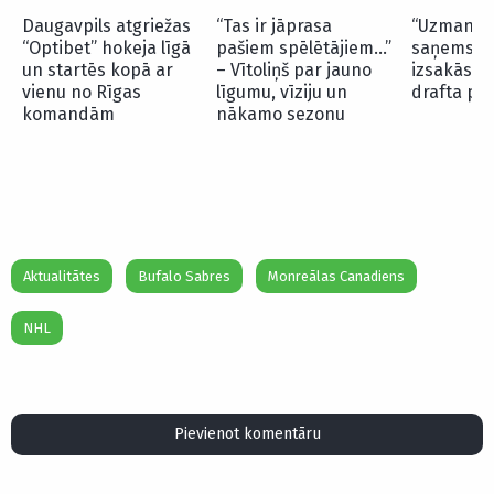
Daugavpils atgriežas
“Tas ir jāprasa
“Uzmanība
“Optibet” hokeja līgā
pašiem spēlētājiem…”
saņems…” 
un startēs kopā ar
– Vītoliņš par jauno
izsakās p
vienu no Rīgas
līgumu, vīziju un
drafta pi
komandām
nākamo sezonu
Aktualitātes
Bufalo Sabres
Monreālas Canadiens
NHL
Pievienot komentāru