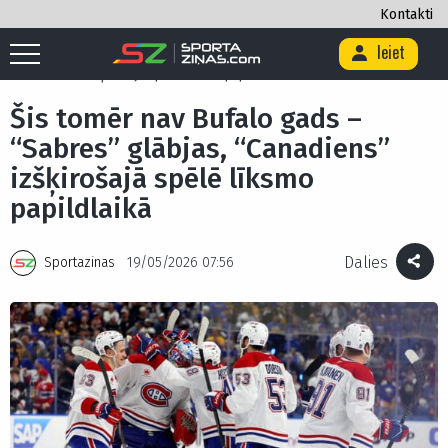
Kontakti
Ieiet
Sākums
/
Hokejs
/
Šis tomēr nav Bufalo gads – “Sabres” glābjas,
“Canadiens” izšķirošajā spēlē līksmo papildlaikā
Šis tomēr nav Bufalo gads –
“Sabres” glābjas, “Canadiens”
izšķirošajā spēlē līksmo
papildlaikā
Dalies
Sportazinas
19/05/2026 07:56