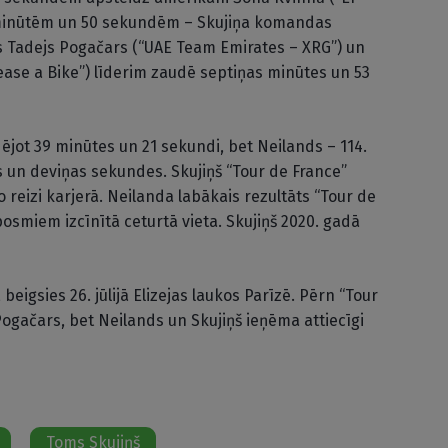
 minūtēm un 50 sekundēm – Skujiņa komandas
s Tadejs Pogačars (“UAE Team Emirates – XRG”) un
ase a Bike”) līderim zaudē septiņas minūtes un 53
dējot 39 minūtes un 21 sekundi, bet Neilands – 114.
s un deviņas sekundes. Skujiņš “Tour de France”
 reizi karjerā. Neilanda labākais rezultāts “Tour de
posmiem izcīnītā ceturtā vieta. Skujiņš 2020. gadā
, beigsies 26. jūlijā Elizejas laukos Parīzē. Pērn “Tour
Pogačars, bet Neilands un Skujiņš ieņēma attiecīgi
Toms Skujiņš