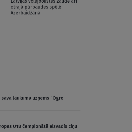
Latvijas volejbolistes zaudē arī
otrajā pārbaudes spēlē
Azerbaidžānā
ga” savā laukumā uzņems “Ogre
iropas U18 čempionātā aizvadīs cīņu