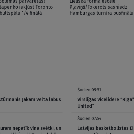
oblēmas pārvarētas?
Lieliskā formā esošie
tapenko iekļūst Toronto
Pļaviņš/Fokerots sasniedz
bultspēļu 1/4 finālā
Hamburgas turnīra pusfinālu
Šodien 09:51
a stūrmanis Jakam velta labus
Virslīgas vicelīdere “Ri
United”
Šodien 07:54
 kuram nepatīk vīna svētki, un
Latvijas basketbolistes E