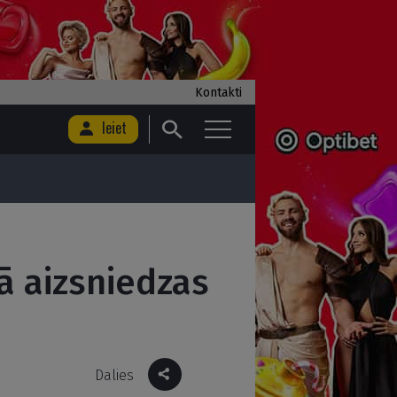
Kontakti
Ieiet
ā aizsniedzas
Dalies