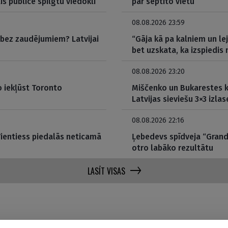
tis publicē spilgtu viedokli
par septīto vietu
08.08.2026 23:59
t bez zaudējumiem? Latvijai
“Gāja kā pa kalniem un le
bet uzskata, ka izspiedi
08.08.2026 23:20
 iekļūst Toronto
Miščenko un Bukarestes k
Latvijas sieviešu 3×3 izlas
08.08.2026 22:16
Vientiess piedalās neticamā
Ļebedevs spīdveja “Grand
otro labāko rezultātu
LASĪT VISAS