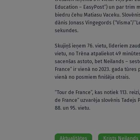
Education – EasyPost”) un par trim
biedru čehu Matiasu Vaceku. Slovēni
dānis Jonass Vingegords (“Visma”/”Le
sekundes.
Skujiņš ieņem 76. vietu, līderiem zau
vietu, no Trēna atpaliekot 49 minūte
sacenšas astoto, bet Neilands – sesto
France” ir vienā no 2023. gada tūres 
vienā no posmiem finišēja otrais.
“Tour de France”, kas notiek 113. reizi
de France” uzvarēja slovēnis Tadejs 
88. un 95. vietu.
Aktualitātes
Krists Neilands