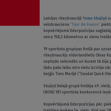
Latvijas riteņbraucēji
Toms Skujiņš
u
velobrauciena
“Tour de France”
piekta
kopvērtējumā līderpozīcijas saglabāj
veica 158,3 kilometrus ar vienu trešā
19 sportistu grupiņas finišā par uz
riteņbraucējs nīderlandietis Olvas Koi
septiņās sekundēs un kuram tā bija p
tādu pašu laiku otro vietu izcīnīja v
beļģis Tims Merljē (“Soudal Quick-Ste
Skujiņš lielajā grupā finišēja 49. vi
(NSN) 181 sportista konkurencē ieņēm
Kopvērtējumā līderpozīcijas pēc piek
trešdien ieņēma 54. vietu. Viņš par