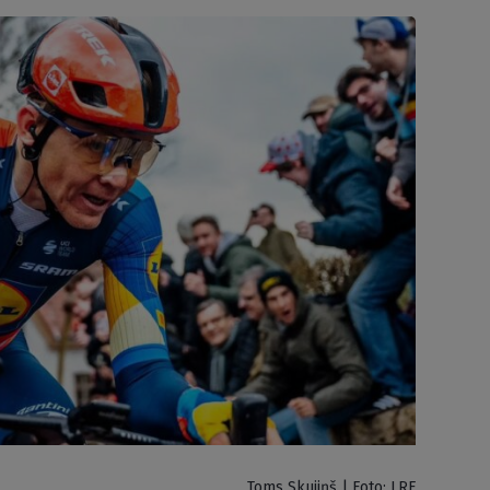
Toms Skujiņš | Foto: LRF