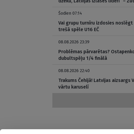
džeku, Latvijas izlases līderi” – Zu
Šodien 07:14
Vai grupu turnīru izdosies noslēg
trešā spēle U16 EČ
08.08.2026 23:39
Problēmas pārvarētas? Ostapenko
dubultspēļu 1/4 finālā
08.08.2026 22:40
Trakums Čehijā! Latvijas aizsargs 
vārtu karuselī