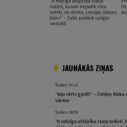
“Ir milzīga atšķirība starp
Pr
indieti, kuram nepatīk vīna
Os
svētki, un džeku, Latvijas izlases
du
līderi” – Zutis publicē spilgtu
viedokli
JAUNĀKĀS ZIŅAS
Šodien 10:43
“Bija vērts gaidīt” – Čehijas klub
vārdus
Šodien 08:59
“Ir milzīga atšķirība starp indieti,