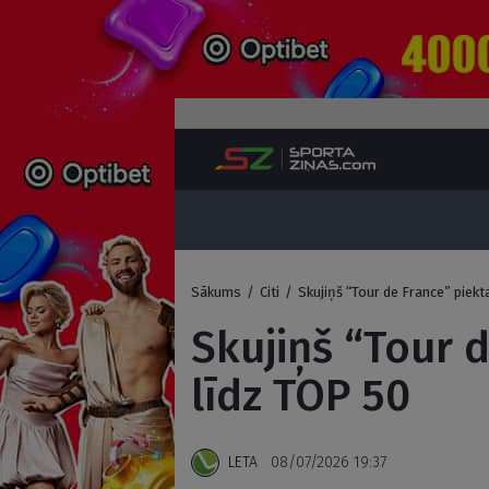
Sākums
/
Citi
/
Skujiņš “Tour de France” piek
Skujiņš “Tour 
līdz TOP 50
LETA
08/07/2026 19:37