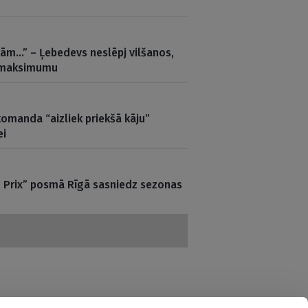
jām…” – Ļebedevs neslēpj vilšanos,
s maksimumu
omanda “aizliek priekšā kāju”
ei
 Prix” posmā Rīgā sasniedz sezonas