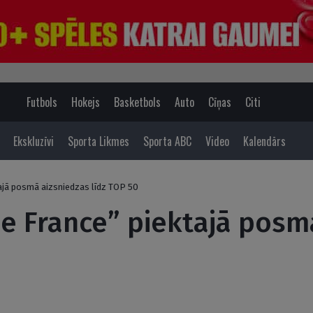
Futbols
Hokejs
Basketbols
Auto
Cīņas
Citi
Ekskluzīvi
Sporta Likmes
Sporta ABC
Video
Kalendārs
tajā posmā aizsniedzas līdz TOP 50
de France” piektajā posm