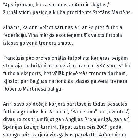
“Apstiprinām, ka ka sarunas ar Anrī ir slēgtas,”
žurnālistiem paziņoja kluba prezidents Stefāns Martēns.
Zināms, ka Anrī veicot sarunas arī ar Ēģiptes futbola
federāciju. Viņa mērķis esot ieņemt šīs valsts futbola
izlases galvenā trenera amatu.
Francūzis pēc profesionālās futbolista karjeras beigām
strādāja Lielbritānijas televīzijas kanālā “SKY Sports” kā
futbola eksperts, bet vēlāk pievērsās trenera darbam,
kļūstot par Beļģijas nacionālās izlases galvenā trenera
Roberto Martinesa palīgu.
Anrī savā spīdošajā karjerā pārstāvējis tādus pasaules
futbola grandus kā “Arsenal”, “Barcelona” un “Juventus”,
divas reizes triumfējot gan Anglijas Premjerlīgā, gan arī
Spānijas
La Liga
turnīrā. Tāpat uzbrucējs 2009. gadā
vienīgo reizi karjerā virs galvas pacēla UEFA Čempionu