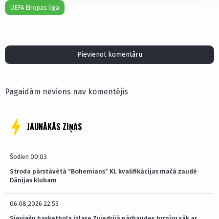
UEFA Eiropas līga
Pievienot komentāru
Pagaidām neviens nav komentējis
JAUNĀKĀS ZIŅAS
Šodien 00:03
Stroda pārstāvētā “Bohemians” KL kvalifikācijas mačā zaudē
Dānijas klubam
06.08.2026 22:53
Sieviešu basketbola izlase Zviedrijā pārbaudes turnīru sāk ar