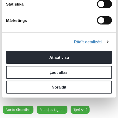
Statistika
Mārketings
Rādīt detalizēti
Atļaut visu
Ļaut atlasi
Noraidīt
Bordo Girondins
Francijas Ligue 1
Tjerī Anrī