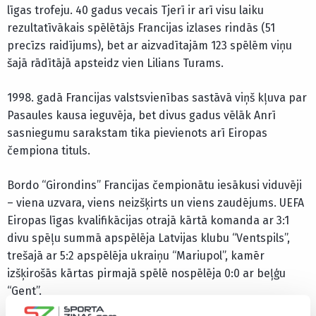
līgas trofeju. 40 gadus vecais Tjerī ir arī visu laiku
rezultatīvākais spēlētājs Francijas izlases rindās (51
precīzs raidījums), bet ar aizvadītajām 123 spēlēm viņu
šajā rādītājā apsteidz vien Lilians Turams.
1998. gadā Francijas valstsvienības sastāvā viņš kļuva par
Pasaules kausa ieguvēja, bet divus gadus vēlāk Anrī
sasniegumu sarakstam tika pievienots arī Eiropas
čempiona tituls.
Bordo “Girondins” Francijas čempionātu iesākusi viduvēji
– viena uzvara, viens neizšķirts un viens zaudējums. UEFA
Eiropas līgas kvalifikācijas otrajā kārtā komanda ar 3:1
divu spēļu summā apspēlēja Latvijas klubu “Ventspils”,
trešajā ar 5:2 apspēlēja ukraiņu “Mariupol”, kamēr
izšķirošās kārtas pirmajā spēlē nospēlēja 0:0 ar beļģu
“Gent”.