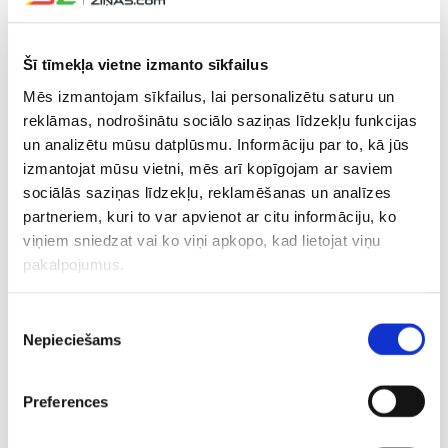
CITAS ZIŅAS NO ŠĪS KATEGORIJAS
Šī tīmekļa vietne izmanto sīkfailus
Mēs izmantojam sīkfailus, lai personalizētu saturu un
reklāmas, nodrošinātu sociālo saziņas līdzekļu funkcijas
un analizētu mūsu datplūsmu. Informāciju par to, kā jūs
izmantojat mūsu vietni, mēs arī kopīgojam ar saviem
Stroda pārstāvētā
Baumām pielikts
“Riga” iz
sociālās saziņas līdzekļu, reklamēšanas un analīzes
“Bohemians” KL
punkts – Brazīlijas
pretiniek
partneriem, kuri to var apvienot ar citu informāciju, ko
kvalifikācijas mačā
uzbrucējs paraksta
“Skonto” 
viņiem sniedzat vai ko viņi apkopo, kad lietojat viņu
zaudē Dānijas
ilgtermiņa līgumu ar
nosargā u
pakalpojumus.
klubam
“Real”
kvalifikāc
Piekrišanas
Nepieciešams
izvēle
Preferences