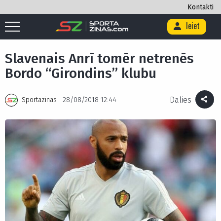
Kontakti
Ieiet
Sākums
/
Futbols
/
Ārzemēs
/
Slavenais Anrī tomēr netrenēs Bordo
“Girondins” klubu
Slavenais Anrī tomēr netrenēs
Bordo “Girondins” klubu
Dalies
Sportazinas
28/08/2018 12:44