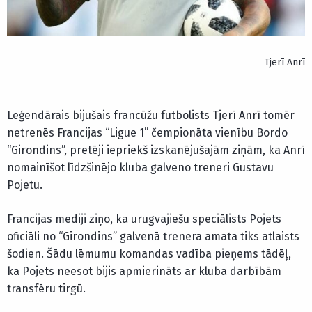
Tjerī Anrī
Leģendārais bijušais francūžu futbolists Tjerī Anrī tomēr
netrenēs Francijas “Ligue 1” čempionāta vienību Bordo
“Girondins”, pretēji iepriekš izskanējušajām ziņām, ka Anrī
nomainīšot līdzšinējo kluba galveno treneri Gustavu
Pojetu.
Francijas mediji ziņo, ka urugvajiešu speciālists Pojets
oficiāli no “Girondins” galvenā trenera amata tiks atlaists
šodien. Šādu lēmumu komandas vadība pieņems tādēļ,
ka Pojets neesot bijis apmierināts ar kluba darbībām
transfēru tirgū.