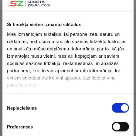
Šī tīmekļa vietne izmanto sīkfailus
Mēs izmantojam sīkfailus, lai personalizētu saturu un
View this post on Instagram
reklāmas, nodrošinātu sociālo saziņas līdzekļu funkcijas
un analizētu mūsu datplūsmu. Informāciju par to, kā jūs
izmantojat mūsu vietni, mēs arī kopīgojam ar saviem
sociālās saziņas līdzekļu, reklamēšanas un analīzes
partneriem, kuri to var apvienot ar citu informāciju, ko
viņiem sniedzat vai ko viņi apkopo, kad lietojat viņu
pakalpojumus.
Piekrišanas
Nepieciešams
izvēle
A post shared by Rīgas Hokeja skola (@rigas.hs)
Preferences