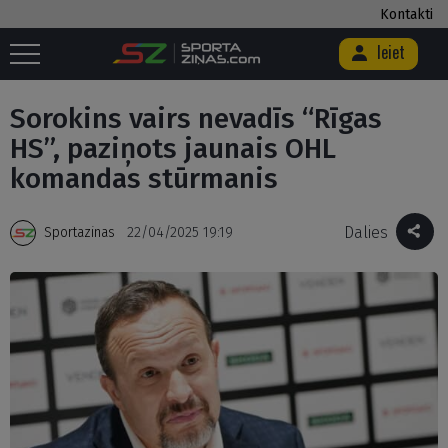
Kontakti
Ieiet
Sākums
/
Hokejs
/
Sorokins vairs nevadīs “Rīgas HS”, paziņots jaunais
OHL komandas stūrmanis
Sorokins vairs nevadīs “Rīgas
HS”, paziņots jaunais OHL
komandas stūrmanis
Dalies
Sportazinas
22/04/2025 19:19