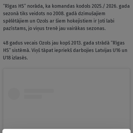
“Rīgas HS” norāda, ka komandas kodols 2025./ 2026. gada
sezonā tiks veidots no 2008. gadā dzimušajiem
spēlētājiem un Ozols ar šiem hokejistiem ir ļoti labi
pazīstams, jo viņus trenē jau vairākas sezonas.
48 gadus vecais Ozols jau kopš 2013. gada strādā “Rīgas
HS” sistēmā. Viņš tāpat iepriekš darbojies Latvijas U16 un
U18 izlasēs.