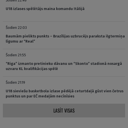
Šodien 22:46
U18 izlases spēlētājs maina komandu Itālijā
Šodien 22:03
Baumām pielikts punkts – Brazīlijas uzbrucējs paraksta ilgtermiņa
līgumu ar “Real”
Šodien 21:55
“Riga” izmanto pretinieku dāvanu un “Skonto” stadionā nosargā
uzvaru KL kvalifikācijas spēlē
Šodien 21:19
U18 sieviešu basketbola izlase pēdējā ceturtdaļā gūst vien četrus
punktus un par EČ medaļām necīnīsies
LASĪT VISAS