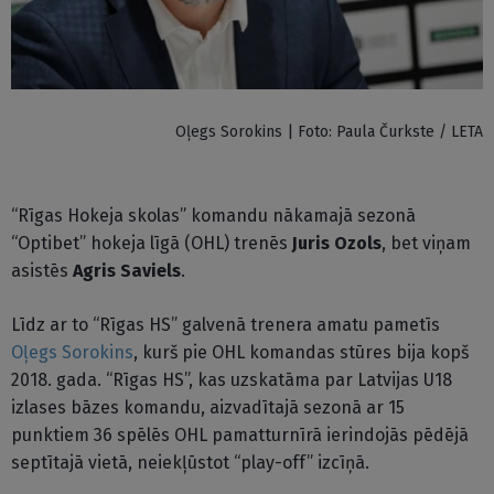
Oļegs Sorokins | Foto: Paula Čurkste / LETA
“Rīgas Hokeja skolas” komandu nākamajā sezonā
“Optibet” hokeja līgā (OHL) trenēs
Juris Ozols
, bet viņam
asistēs
Agris Saviels
.
Līdz ar to “Rīgas HS” galvenā trenera amatu pametīs
Oļegs Sorokins
, kurš pie OHL komandas stūres bija kopš
2018. gada. “Rīgas HS”, kas uzskatāma par Latvijas U18
izlases bāzes komandu, aizvadītajā sezonā ar 15
punktiem 36 spēlēs OHL pamatturnīrā ierindojās pēdējā
septītajā vietā, neiekļūstot “play-off” izcīņā.