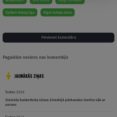
Aktualitātes
Juris Ozols
Oļegs Sorokins
Optibet Hokeja līga
Rīgas hokeja skola
Pievienot komentāru
Pagaidām neviens nav komentējis
JAUNĀKĀS ZIŅAS
Šodien 22:53
Sieviešu basketbola izlase Zviedrijā pārbaudes turnīru sāk ar
uzvaru