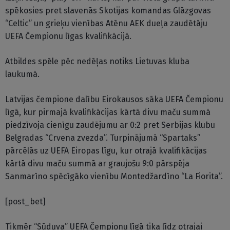
spēkosies pret slavenās Skotijas komandas Glāzgovas
“Celtic” un grieķu vienības Atēnu AEK dueļa zaudētāju
UEFA Čempionu līgas kvalifikācijā.
Atbildes spēle pēc nedēļas notiks Lietuvas kluba
laukumā.
Latvijas čempione dalību Eirokausos sāka UEFA Čempionu
līgā, kur pirmajā kvalifikācijas kārtā divu maču summā
piedzīvoja cienīgu zaudējumu ar 0:2 pret Serbijas klubu
Belgradas “Crvena zvezda”. Turpinājumā “Spartaks”
pārcēlās uz UEFA Eiropas līgu, kur otrajā kvalifikācijas
kārtā divu maču summā ar graujošu 9:0 pārspēja
Sanmarīno spēcīgāko vienību Montedžardīno “La Fiorita”.
[post_bet]
Tikmēr “Sūduva” UEFA Čempionu līgā tika līdz otrajai