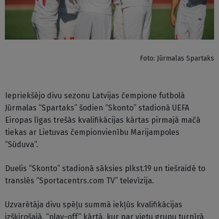
Foto: Jūrmalas Spartaks
Iepriekšējo divu sezonu Latvijas čempione futbolā
Jūrmalas “Spartaks” šodien “Skonto” stadionā UEFA
Eiropas līgas trešās kvalifikācijas kārtas pirmajā mačā
tiekas ar Lietuvas čempionvienību Marijampoles
“Sūduva”.
Duelis “Skonto” stadionā sāksies plkst.19 un tiešraidē to
translēs “Sportacentrs.com TV” televīzija.
Uzvarētāja divu spēļu summā iekļūs kvalifikācijas
izšķirošajā, “play-off” kārtā, kur par vietu grupu turnīrā