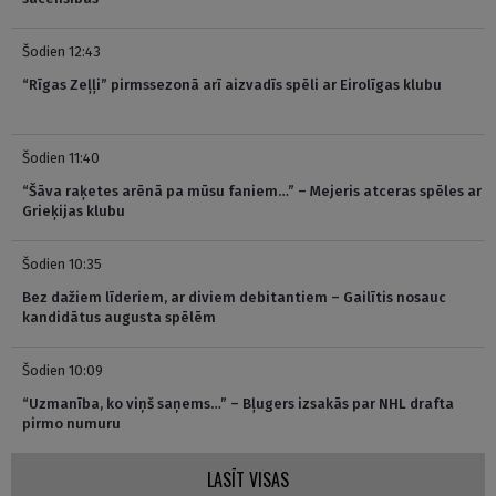
Šodien 12:43
“Rīgas Zeļļi” pirmssezonā arī aizvadīs spēli ar Eirolīgas klubu
Šodien 11:40
“Šāva raķetes arēnā pa mūsu faniem…” – Mejeris atceras spēles ar
Grieķijas klubu
Šodien 10:35
Bez dažiem līderiem, ar diviem debitantiem – Gailītis nosauc
kandidātus augusta spēlēm
Šodien 10:09
“Uzmanība, ko viņš saņems…” – Bļugers izsakās par NHL drafta
pirmo numuru
LASĪT VISAS