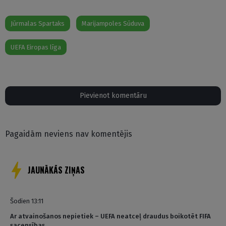
Jūrmalas Spartaks
Marijampoles Sūduva
UEFA Eiropas līga
Pievienot komentāru
Pagaidām neviens nav komentējis
JAUNĀKĀS ZIŅAS
Šodien 13:11
Ar atvainošanos nepietiek – UEFA neatceļ draudus boikotēt FIFA
sacensības