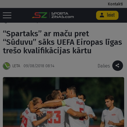
Kontakti
Ieiet
Sākums
/
Futbols
/
“Spartaks” ar maču pret “Sūduvu” sāks UEFA Eiropas
līgas trešo kvalifikācijas kārtu
“Spartaks” ar maču pret
“Sūduvu” sāks UEFA Eiropas līgas
trešo kvalifikācijas kārtu
Dalies
LETA
09/08/2018 08:14