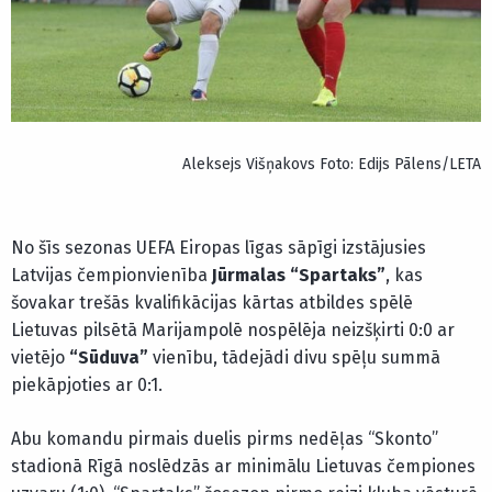
Aleksejs Višņakovs Foto: Edijs Pālens/LETA
No šīs sezonas UEFA Eiropas līgas sāpīgi izstājusies
Latvijas čempionvienība
Jūrmalas “Spartaks”
, kas
šovakar trešās kvalifikācijas kārtas atbildes spēlē
Lietuvas pilsētā Marijampolē nospēlēja neizšķirti 0:0 ar
vietējo
“Sūduva”
vienību, tādejādi divu spēļu summā
piekāpjoties ar 0:1.
Abu komandu pirmais duelis pirms nedēļas “Skonto”
stadionā Rīgā noslēdzās ar minimālu Lietuvas čempiones