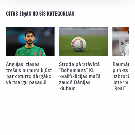
CITAS ZIŅAS NO ŠĪS KATEGORIJAS
Anglijas izlases
Stroda pārstāvētā
Baumām pi
trešais numurs kļūst
“Bohemians” KL
punkts – B
par ceturto dārgāko
kvalifikācijas mačā
uzbrucējs
vārtsargu pasaulē
zaudē Dānijas
ilgtermiņa
klubam
“Real”