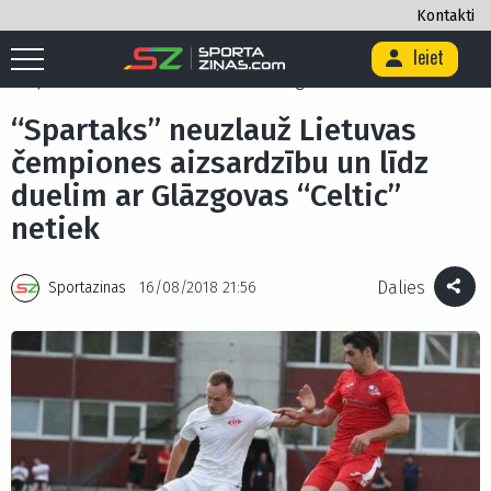
Kontakti
Ieiet
Sākums
/
Futbols
/
Futbola Virslīga
/
“Spartaks” neuzlauž Lietuvas
čempiones aizsardzību un līdz duelim ar Glāzgovas “Celtic” netiek
“Spartaks” neuzlauž Lietuvas
čempiones aizsardzību un līdz
duelim ar Glāzgovas “Celtic”
netiek
Dalies
Sportazinas
16/08/2018 21:56