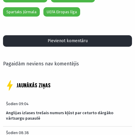
Spartaks Jūrmala
UEFA Eiropas līga
Pievienot komentāru
Pagaidām neviens nav komentējis
JAUNĀKĀS ZIŅAS
Šodien 09:04
Anglijas izlases trešais numurs kļūst par ceturto dārgāko
vārtsargu pasaulē
Šodien 08:38