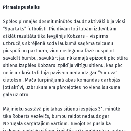
Pirmais puslaiks
Spēles pirmajās desmit minūtēs daudz aktīvāki bija viesi
“Spartaks” futbolisti. Pie divām ļoti labām izdevībām
atklāt rezultātu tika Jevgēņijs Kobzars – vispirms
uzbrucējs skrējienā soda laukumā saņēma teicamu
piespēli no partnera, vien noslēguma fāzē nespējot
savaldīt bumbu, savukārt jau nākamajā epizodē pēc stūra
sitiena izspēles Kobzars izpildīja viltīgu sitienu, kas pēc
neliela rikošeta lidoja pavisam nedaudz gar “Sūduva”
cietoksni. Mača turpinājumā abas komandas darbojās
ļoti aktīvi, uzbrukumiem pārceļoties no viena laukuma
gala uz otru.
Mājinieku sastāvā pie labas sitiena iespējas 31. minūtē
tika Roberts Vezēvičs, bumbu raidot nedaudz gar
Nerugala sargātajiem vārtiem. Tuvojoties puslaika
izskaņai, spēcīgu sitienu izpildīja arī vienīgo vārtu autors