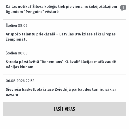
Kā tas notika? Šilova kolēģis tiek pie viena no šokējošākajiem
1
līgumiem “Penguins” vēsturē
Šodien 08:09
Ar spožo talantu priekšgalā – Latvijas U16 izlase sāks Eiropas
čempionātu
Šodien 00:03
Stroda pārstāvētā “Bohemians” KL kvalifikācijas mačā zaudē
Dānijas klubam
06.08.2026 22:53
Sieviešu basketbola izlase Zviedrijā pārbaudes turnīru sāk ar
uzvaru
LASĪT VISAS