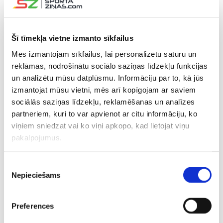
Marijampoles kluba aizsardzība turpināja darboties ļoti
organizēti un neļāva Jūrmalai nonākt līdz reālām vārtu
gūšanas iespējām. Tuvojoties spēles pēdējām minūtēm,
Šī tīmekļa vietne izmanto sīkfailus
abu komandu spēlētāju darbībās bija novērojama arvien
Mēs izmantojam sīkfailus, lai personalizētu saturu un
lielāka nervozitāte, kas noveda pie vairākiem emociju
reklāmas, nodrošinātu sociālo saziņas līdzekļu funkcijas
karstumā nopelnītiem brīdinājumiem. “Sūduva” retajos
un analizētu mūsu datplūsmu. Informāciju par to, kā jūs
brīžos, kad radās izdevības doties pretuzbrukumā,
izmantojat mūsu vietni, mēs arī kopīgojam ar saviem
nesteidzīgi un meistarīgi pieturēja bumbu.
sociālās saziņas līdzekļu, reklamēšanas un analīzes
partneriem, kuri to var apvienot ar citu informāciju, ko
Pamatlaika izskaņā tiesnesis piešķīra veselas sešas
viņiem sniedzat vai ko viņi apkopo, kad lietojat viņu
kompensācijas laika minūtēs, tomēr arī pieliktajā laikā
pakalpojumus.
visi “Spartaks” centieni uzlauzt mājinieku aizsardzību
vēlamo rezultātu nedeva.
Piekrišanas
Nepieciešams
izvēle
UEFA Eiropas līga, trešā kvalifikācijas kārta,
atbildes spēle
Preferences
“ARVI” futbola stadions, Marijampole, 16.08.2018