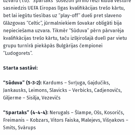
uzvaru (1:0). “Spartaks” šosezon pirmo reizi kluba vēsturē
sasniedzis UEFA Eiropas līgas kvalifikācijas trešo kārtu,
bet lai iegūtu tiesības uz “play-off” dueli pret slaveno
Glāzgovas “Celtic”, jūrmalniekiem šovakar obligāti bija
nepieciešama uzvara. Tikmēr “Sūduva” pērn pārvarēja
kvalifikācijas trešo kārtu, taču izšķirošajā duelī par vietu
grupu turnīrā piekāpās Bulgārijas čempionei
“Ludogorets”.
Starta sastāvi:
“Sūduva” (5-3-2):
Kardums – Svrļuga, Gajdučiks,
Jankausks, Leimons, Slavicks – Verbicks, Cadjenovičs,
Giljerme – Sisilja, Vezevičs
“Spartaks” (4-4-4):
Nerugals – Šlampe, Ošs, Kosoričs,
Freimanis – Kobzars, Vitors Faiska, Malejevs, Višņakovs –
Smits, Svārups