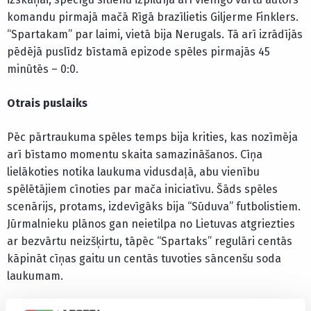
komandu pirmajā mačā Rīgā brazīlietis Giljerme Finklers.
“Spartakam” par laimi, vietā bija Nerugals. Tā arī izrādījās
pēdējā puslīdz bīstamā epizode spēles pirmajās 45
minūtēs – 0:0.
Otrais puslaiks
Pēc pārtraukuma spēles temps bija krities, kas nozīmēja
arī bīstamo momentu skaita samazināšanos. Cīņa
lielākoties notika laukuma vidusdaļā, abu vienību
spēlētājiem cīnoties par mača iniciatīvu. Šāds spēles
scenārijs, protams, izdevīgāks bija “Sūduva” futbolistiem.
Jūrmalnieku plānos gan neietilpa no Lietuvas atgriezties
ar bezvārtu neizšķirtu, tāpēc “Spartaks” regulāri centās
kāpināt cīņas gaitu un centās tuvoties sāncenšu soda
laukumam.
Viesi turpināja kontrolēt bumbu daudz vairāk, taču