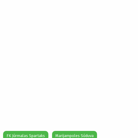
FK Jūrmalas Spartaks
Marijampoles Sūduva