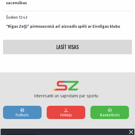
sacensības
Šodien 12:43
“Rīgas Zeļļi” pirmssezonā arī aizvadīs spēli ar Eirolīgas klubu
LASĪT VISAS
Interesanti un saprotami par sportu
Futbols
Hokejs
Basketbols