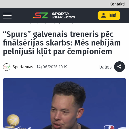
Kontakti
Ieiet
Sākums
/
Basketbols
/
“Spurs” galvenais treneris pēc finālsērijas
skarbs: Mēs nebijām pelnījuši kļūt par čempioniem
“Spurs” galvenais treneris pēc
finālsērijas skarbs: Mēs nebijām
pelnījuši kļūt par čempioniem
Dalies
Sportazinas
14/06/2026 10:19