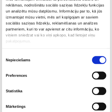
reklāmas, nodrošinātu sociālo saziņas līdzekļu funkcijas
un analizētu mūsu datplūsmu. Informāciju par to, kā jūs
izmantojat mūsu vietni, mēs arī kopīgojam ar saviem
sociālās saziņas līdzekļu, reklamēšanas un analīzes
partneriem, kuri to var apvienot ar citu informāciju, ko
viņiem sniedzat vai ko viņi apkopo, kad lietojat viņu
pakalpojumus.
Piekrišanas
Nepieciešams
izvēle
Preferences
CITAS ZIŅAS NO ŠĪS KATEGORIJAS
Statistika
Mārketings