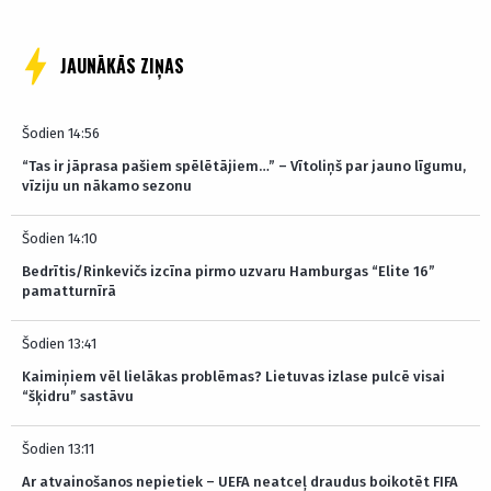
JAUNĀKĀS ZIŅAS
Šodien 14:56
“Tas ir jāprasa pašiem spēlētājiem…” – Vītoliņš par jauno līgumu,
vīziju un nākamo sezonu
Šodien 14:10
Bedrītis/Rinkevičs izcīna pirmo uzvaru Hamburgas “Elite 16”
pamatturnīrā
Šodien 13:41
Kaimiņiem vēl lielākas problēmas? Lietuvas izlase pulcē visai
“šķidru” sastāvu
Šodien 13:11
Ar atvainošanos nepietiek – UEFA neatceļ draudus boikotēt FIFA