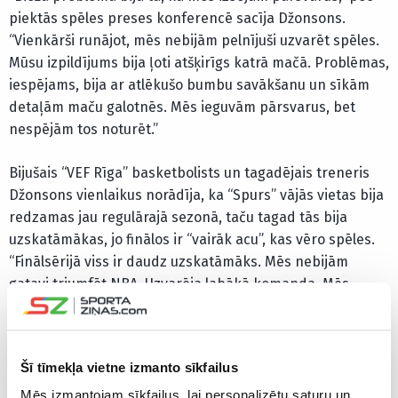
piektās spēles preses konferencē sacīja Džonsons.
“Vienkārši runājot, mēs nebijām pelnījuši uzvarēt spēles.
Mūsu izpildījums bija ļoti atšķirīgs katrā mačā. Problēmas,
iespējams, bija ar atlēkušo bumbu savākšanu un sīkām
detaļām maču galotnēs. Mēs ieguvām pārsvarus, bet
nespējām tos noturēt.”
Bijušais “VEF Rīga” basketbolists un tagadējais treneris
Džonsons vienlaikus norādīja, ka “Spurs” vājās vietas bija
redzamas jau regulārajā sezonā, taču tagad tās bija
uzskatāmākas, jo finālos ir “vairāk acu”, kas vēro spēles.
“Finālsērijā viss ir daudz uzskatāmāks. Mēs nebijām
gatavi triumfēt NBA. Uzvarēja labākā komanda. Mēs
paveicām daudz labu lietu, bet nepabeidzām darbu.”
“Knicks” titulu izcīnījusi 1970., 1973. un 2026. gadā, kamēr
Šī tīmekļa vietne izmanto sīkfailus
“Spurs” ir čempione 1999., 2003., 2005., 2007. un 2014.
gadā.
Mēs izmantojam sīkfailus, lai personalizētu saturu un