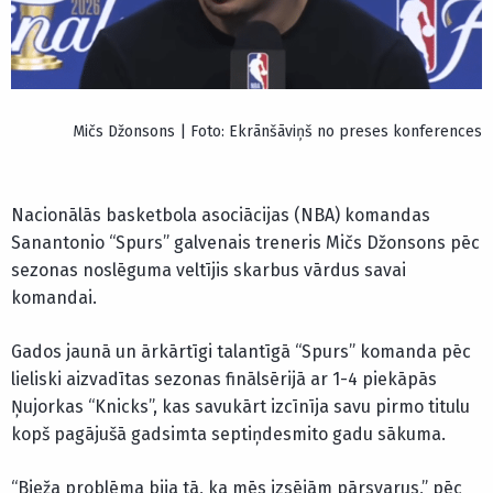
Mičs Džonsons | Foto: Ekrānšāviņš no preses konferences
Nacionālās basketbola asociācijas (NBA) komandas
Sanantonio “Spurs” galvenais treneris Mičs Džonsons pēc
sezonas noslēguma veltījis skarbus vārdus savai
komandai.
Gados jaunā un ārkārtīgi talantīgā “Spurs” komanda pēc
lieliski aizvadītas sezonas finālsērijā ar 1-4 piekāpās
Ņujorkas “Knicks”, kas savukārt izcīnīja savu pirmo titulu
kopš pagājušā gadsimta septiņdesmito gadu sākuma.
“Bieža problēma bija tā, ka mēs izsējām pārsvarus,” pēc