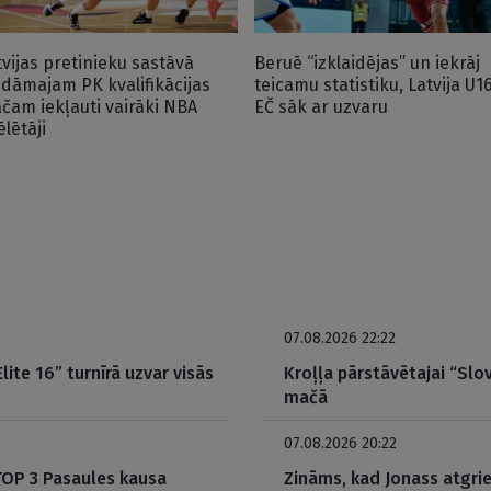
tvijas pretinieku sastāvā
Beruē “izklaidējas” un iekrāj
idāmajam PK kvalifikācijas
teicamu statistiku, Latvija U1
čam iekļauti vairāki NBA
EČ sāk ar uzvaru
ēlētāji
07.08.2026 22:22
ite 16” turnīrā uzvar visās
Kroļļa pārstāvētajai “Slov
mačā
07.08.2026 20:22
 TOP 3 Pasaules kausa
Zināms, kad Jonass atgrie