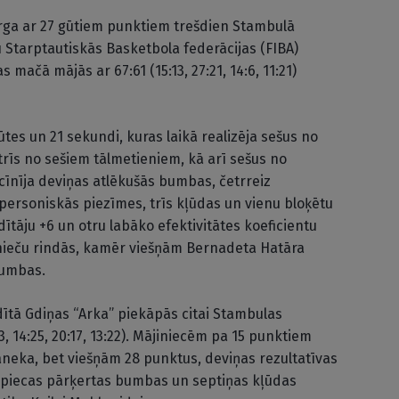
erga ar 27 gūtiem punktiem trešdien Stambulā
u Starptautiskās Basketbola federācijas (FIBA)
 mačā mājās ar 67:61 (15:13, 27:21, 14:6, 11:21)
es un 21 sekundi, kuras laikā realizēja sešus no
rīs no sešiem tālmetieniem, kā arī sešus no
cīnīja deviņas atlēkušās bumbas, četrreiz
s personiskās piezīmes, trīs kļūdas un vienu bloķētu
dītāju +6 un otru labāko efektivitātes koeficientu
jinieču rindās, kamēr viešņām Bernadeta Hatāra
bumbas.
ītā Gdiņas “Arka” piekāpās citai Stambulas
 14:25, 20:17, 13:22). Mājiniecēm pa 15 punktiem
eka, bet viešņām 28 punktus, deviņas rezultatīvas
 piecas pārķertas bumbas un septiņas kļūdas