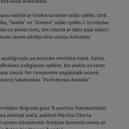
tika Keilai Makbraidai.
grupas vadībā ar četrām uzvarām sešās spēlēs. Otrā
ība, “Famila” un “Dinamo” sešās spēlēs ir izcīnījušas
ešo un piekto vietu, bet ceturtā ar šādu pašu bilanci
anākumu ieņem pēdējo vietu astoņu komandu
s apakšgrupās pa astoņām vienībām katrā. Katras
ficēsies izslēgšanas spēlēm, bet piekto un sesto
ropas kausā. Par čempionēm pagājušajā sezonā
uzvarot Salamankas “Perfumerias Avenida”.
la trešdien Belgradā guva 15 punktus Starptautiskās
usa piektajā mačā, palīdzot Mārtiņa Zībarta
nīt uzvaru izbraukumā. Grieķijas komanda viesos ar