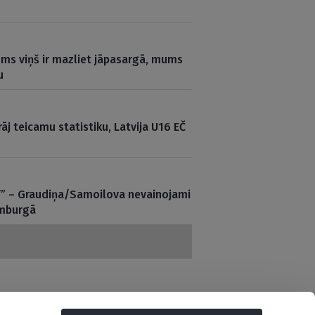
Mums viņš ir mazliet jāpasargā, mums
u
rāj teicamu statistiku, Latvija U16 EČ
ff” – Graudiņa/Samoilova nevainojami
amburgā