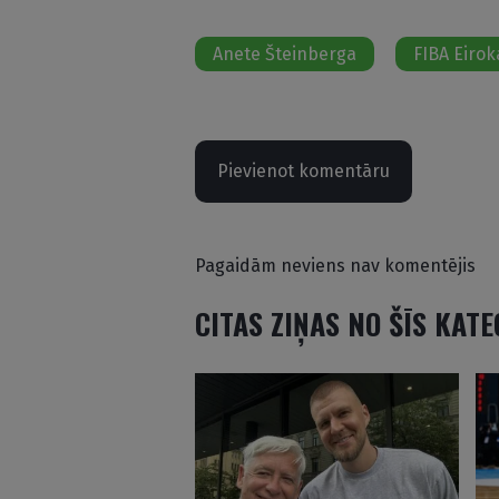
Anete Šteinberga
FIBA Eiro
Pievienot komentāru
Pagaidām neviens nav komentējis
CITAS ZIŅAS NO ŠĪS KAT