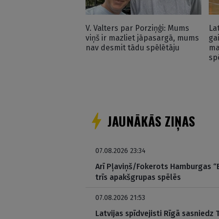
V. Valters par Porziņģi: Mums
La
viņš ir mazliet jāpasargā, mums
ga
nav desmit tādu spēlētāju
ma
sp
JAUNĀKĀS ZIŅAS
07.08.2026 23:34
Arī Pļaviņš/Fokerots Hamburgas “El
trīs apakšgrupas spēlēs
07.08.2026 21:53
Latvijas spīdvejisti Rīgā sasniedz