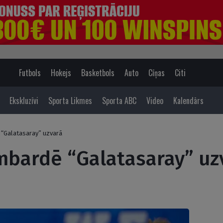
Futbols
Hokejs
Basketbols
Auto
Cīņas
Citi
Ekskluzīvi
Sporta Likmes
Sporta ABC
Video
Kalendārs
“Galatasaray” uzvarā
mbardē “Galatasaray” uz