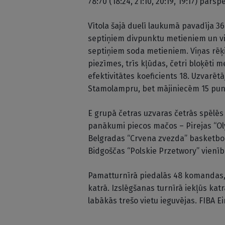
78:70 (18:24, 21:10, 20:19, 19:17) pār
Vītola šajā duelī laukumā pavadīja 3
septiņiem divpunktu metieniem un vi
septiņiem soda metieniem. Viņas rēķi
piezīmes, trīs kļūdas, četri bloķēti 
efektivitātes koeficients 18. Uzvarēt
Stamolampru, bet mājiniecēm 15 punk
E grupā četras uzvaras četrās spēlē
panākumi piecos mačos – Pirejas “Ol
Belgradas “Crvena zvezda” basketboli
Bidgoščas “Polskie Przetwory” vienīb
Pamatturnīrā piedalās 48 komandas,
katrā. Izslēgšanas turnīrā iekļūs ka
labākās trešo vietu ieguvējas. FIBA Ei