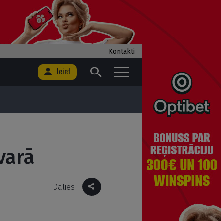
Kontakti
Ieiet
varā
Dalies