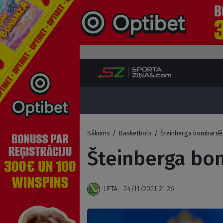
Sākums
/
Basketbols
/
Šteinberga bombardē 
Šteinberga bo
LETA
24/11/2021 21:26