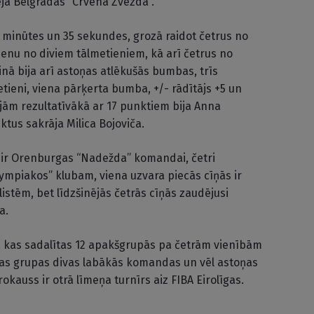
spēja Belgradas “Crvena Zvezda”.
6 minūtes un 35 sekundes, grozā raidot četrus no
enu no diviem tālmetieniem, kā arī četrus no
nā bija arī astoņas atlēkušās bumbas, trīs
metieni, viena pārķerta bumba, +/- rādītājs +5 un
ājām rezultatīvākā ar 17 punktiem bija Anna
tus sakrāja Milica Bojoviča.
s ir Orenburgas “Nadežda” komandai, četri
ympiakos” klubam, viena uzvara piecās cīņās ir
stēm, bet līdzšinējās četrās cīņās zaudējusi
a.
 kas sadalītas 12 apakšgrupās pa četrām vienībām
tras grupas divas labākās komandas un vēl astoņas
rokauss ir otrā līmeņa turnīrs aiz FIBA Eirolīgas.