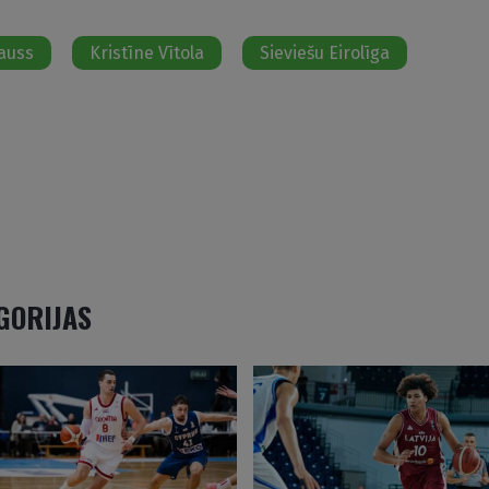
kauss
Kristīne Vītola
Sieviešu Eirolīga
EGORIJAS