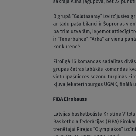
sakrāja Alina Jagupova, bet 22 punkti 
B grupā “Galatasaray” izvirzījusies 
ar tādu pašu bilanci ir Šopronas vien
pa trim uzvarām, ieņemot attiecīgi tr
ir “Fenerbahce”. “Arka” ar vienu p
konkurencē.
Eirolīgā 16 komandas sadalītas divā
grupas četras labākās komandas kvali
vietu īpašnieces sezonu turpinās Ei
kļuva Jekaterinburgas UGMK, finālā 
FIBA Eirokauss
Latvijas basketboliste Kristīne Vīto
Basketbola federācijas (FIBA) Eiroka
trenētajai Pirejas “Olympiakos” izcī