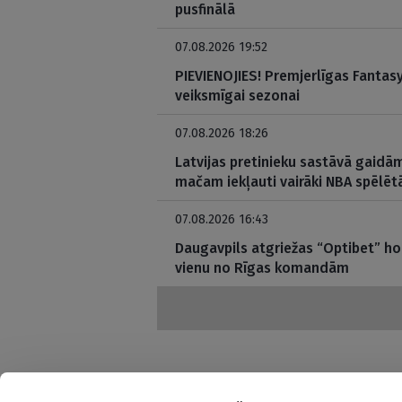
pusfinālā
07.08.2026 19:52
PIEVIENOJIES! Premjerlīgas Fantasy 
veiksmīgai sezonai
07.08.2026 18:26
Latvijas pretinieku sastāvā gaidām
mačam iekļauti vairāki NBA spēlētā
07.08.2026 16:43
Daugavpils atgriežas “Optibet” hok
vienu no Rīgas komandām