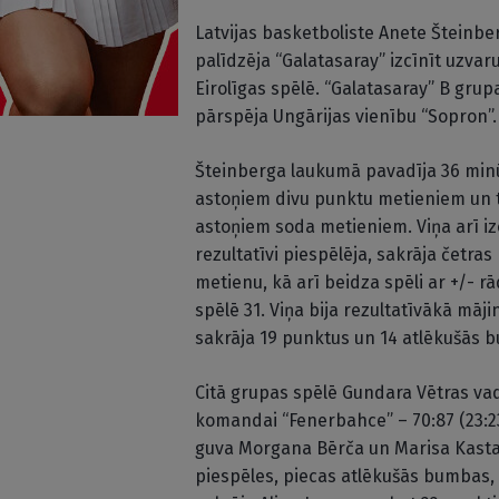
Latvijas basketboliste Anete Šteinb
palīdzēja “Galatasaray” izcīnīt uzvar
Eirolīgas spēlē. “Galatasaray” B grupas
pārspēja Ungārijas vienību “Sopron”.
Šteinberga laukumā pavadīja 36 minūt
astoņiem divu punktu metieniem un t
astoņiem soda metieniem. Viņa arī iz
rezultatīvi piespēlēja, sakrāja četra
metienu, kā arī beidza spēli ar +/- rā
spēlē 31. Viņa bija rezultatīvākā mā
sakrāja 19 punktus un 14 atlēkušās 
Citā grupas spēlē Gundara Vētras vad
komandai “Fenerbahce” – 70:87 (23:23,
guva Morgana Bērča un Marisa Kastan
piespēles, piecas atlēkušās bumbas,