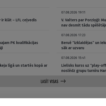
07.08.2026 19:11
ir klāt – LFL ceļvedis
V. Valters par Porziņģi: 
nav desmit tādu spēlētāj
07.08.2026 17:23
ajam PK kvalifikācijas
Beruē “izklaidējas” un iek
ji
sāk ar uzvaru
07.08.2026 15:41
eja līgā un startēs kopā ar
Lielisks kurss uz “play-o
noslēdz grupu turnīru H
LASĪT VISAS