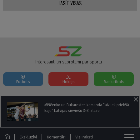
LASĪT VISAS
Interesanti un saprotami par sportu
Futbols
Hokejs
Basketbols
Par mums
Reklāmas Parametri
Kontakti
Miščenko un Bukarestes komanda “aizliek priekšā
kāju” Latvijas sieviešu 3×3 izlasei
Seko mums:
Ekskluzīvi
Komentāri
Visi raksti
© Sportazinas.com - Visas tiesības rezervētas.