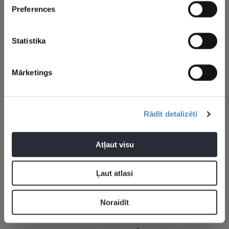
Preferences
Statistika
Aktualitātes
Anete Šteinberga
Mārketings
Pievienot komentāru
Rādīt detalizēti
Atļaut visu
Pagaidām neviens nav komentējis
Ļaut atlasi
JAUNĀKĀS ZIŅAS
Noraidīt
09.08.2026 23:21