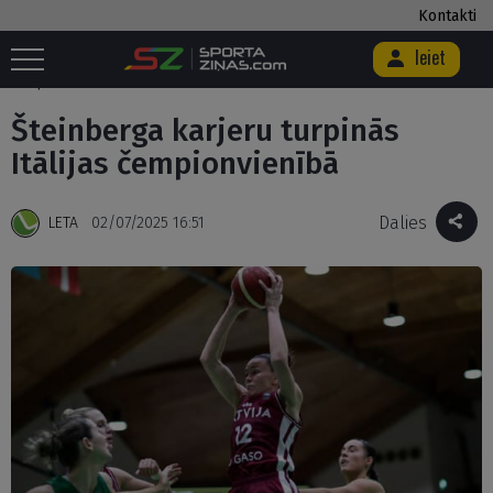
Kontakti
Ieiet
Sākums
/
Basketbols
/
Šteinberga karjeru turpinās Itālijas
čempionvienībā
Šteinberga karjeru turpinās
Itālijas čempionvienībā
Dalies
LETA
02/07/2025 16:51