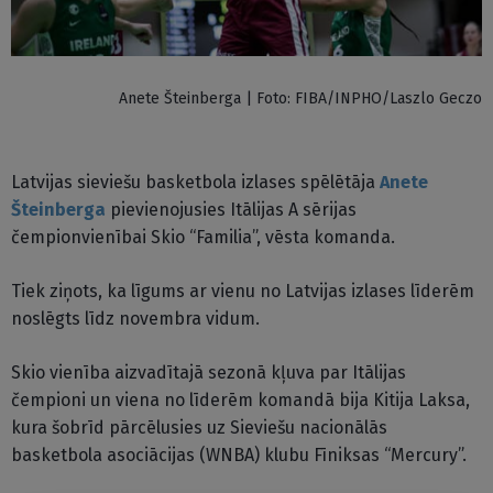
Anete Šteinberga | Foto: FIBA/INPHO/Laszlo Geczo
Latvijas sieviešu basketbola izlases spēlētāja
Anete
Šteinberga
pievienojusies Itālijas A sērijas
čempionvienībai Skio “Familia”, vēsta komanda.
Tiek ziņots, ka līgums ar vienu no Latvijas izlases līderēm
noslēgts līdz novembra vidum.
Skio vienība aizvadītajā sezonā kļuva par Itālijas
čempioni un viena no līderēm komandā bija Kitija Laksa,
kura šobrīd pārcēlusies uz Sieviešu nacionālās
basketbola asociācijas (WNBA) klubu Fīniksas “Mercury”.