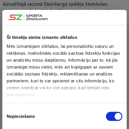
Aizvadītajā sezonā Šteinberga spēlēja Stambulas
“Galatasaray” vienībā Turcijā, ar komandu tiekot līdz
valsts čempionāta pusfinālam. Tāpat Latviete spēlējusi
ASV studentu līgā (NCAA), Čehijā, Beļģijā, Itālijā, Francijā
un Polijā.
Šī tīmekļa vietne izmanto sīkfailus
Mēs izmantojam sīkfailus, lai personalizētu saturu un
CITAS ZIŅAS NO ŠĪS KATEGORIJAS
reklāmas, nodrošinātu sociālo saziņas līdzekļu funkcijas
un analizētu mūsu datplūsmu. Informāciju par to, kā jūs
izmantojat mūsu vietni, mēs arī kopīgojam ar saviem
sociālās saziņas līdzekļu, reklamēšanas un analīzes
partneriem, kuri to var apvienot ar citu informāciju, ko
viņiem sniedzat vai ko viņi apkopo, kad lietojat viņu
pakalpojumus.
Turpinās ASVEL
Miščenko pārstāvētā
Unikāli – 
spēlētāju “izķeršana”
“Rapid” Pasaules
spilgti ai
– Šmita bijušais
sērijas turnīrā zaudē
Latvijas lī
Piekrišanas
komandas biedrs
tikai vienai komandai
iekļuvis el
Nepieciešams
izvēle
dodas uz Belgradu
statistika