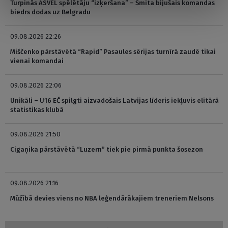
Turpinās ASVEL spēlētāju “izķeršana” – Šmita bijušais komandas
biedrs dodas uz Belgradu
09.08.2026 22:26
Miščenko pārstāvētā “Rapid” Pasaules sērijas turnīrā zaudē tikai
vienai komandai
09.08.2026 22:06
Unikāli – U16 EČ spilgti aizvadošais Latvijas līderis iekļuvis elitārā
statistikas klubā
09.08.2026 21:50
Cigaņika pārstāvētā “Luzern” tiek pie pirmā punkta šosezon
09.08.2026 21:16
Mūžībā devies viens no NBA leģendārākajiem treneriem Nelsons