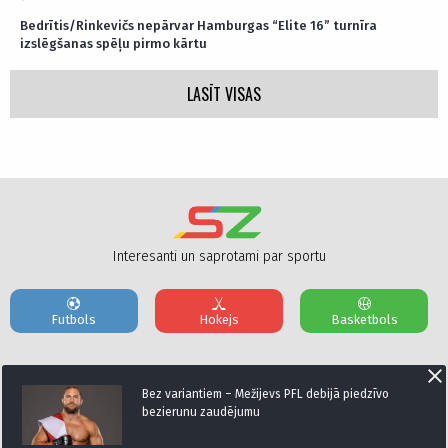
Bedrītis/Rinkevičs nepārvar Hamburgas “Elite 16” turnīra
izslēgšanas spēļu pirmo kārtu
LASĪT VISAS
Interesanti un saprotami par sportu
Futbols
Hokejs
Basketbols
Par mums
Reklāmas Parametri
Kontakti
Bez variantiem – Mežijevs PFL debijā piedzīvo
bezierunu zaudējumu
Seko mums: