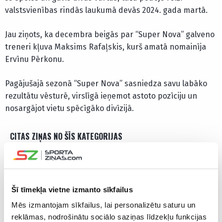
valstsvienības rindās laukumā devās 2024. gada martā.
Jau ziņots, ka decembra beigās par “Super Nova” galveno
treneri kļuva Maksims Rafaļskis, kurš amatā nomainīja
Ervīnu Pērkonu.
Pagājušajā sezonā “Super Nova” sasniedza savu labāko
rezultātu vēsturē, virslīgā ieņemot astoto pozīciju un
nosargājot vietu spēcīgāko divīzijā.
CITAS ZIŅAS NO ŠĪS KATEGORIJAS
Šī tīmekļa vietne izmanto sīkfailus
Mēs izmantojam sīkfailus, lai personalizētu saturu un
reklāmas, nodrošinātu sociālo saziņas līdzekļu funkcijas
“Riga” futbolistes
Kroļļa pārstāvētajai
PIEVIENOJ