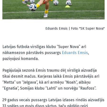
Eduards Emsis | Foto: "SK Super Nova"
Latvijas futbola virslīgas klubu “Super Nova” arī
nākamsezon pārstāvēs pussargs
Eduards Emsis
,
paziņojusi komanda.
Pagājušajā sezonā Emsis traumu dēļ virslīgā aizvadīja
tikai desmit mačus. Karjeras laikā Emsis pārstāvējis arī
“Metta” un “Jelgava”, kā arī armēņu “Noah”, albāņu
“Egnatia”, Somijas klubu “Lahti” un norvēģu “Raufoss”.
29 gadus vecais pussargs Latvijas izlases rindās aizvadījis
33 spēles un guvis divus vārtus, taču pēdējo reizi