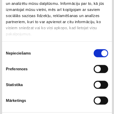
un analizētu mūsu datplūsmu. Informāciju par to, kā jūs
zaudē Lietuvas
“Slovan” uzvara
Premjerlī
komandai un noslēdz
Čehijas futbola
ir klāt – L
izmantojat mūsu vietni, mēs arī kopīgojam ar saviem
dalību Eirokausos
virslīgas mačā
veiksmīga
sociālās saziņas līdzekļu, reklamēšanas un analīzes
partneriem, kuri to var apvienot ar citu informāciju, ko
viņiem sniedzat vai ko viņi apkopo, kad lietojat viņu
pakalpojumus.
Piekrišanas
Nepieciešams
izvēle
Preferences
Statistika
Mārketings