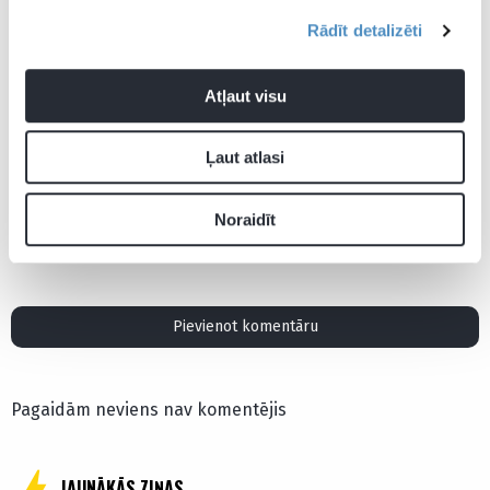
Rādīt detalizēti
Atļaut visu
Ļaut atlasi
Noraidīt
Eduards Emsis
SK Super Nova
Pievienot komentāru
Pagaidām neviens nav komentējis
JAUNĀKĀS ZIŅAS