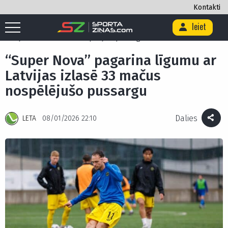
Kontakti
Ieiet
Sākums
/
Futbols
/
Futbola Virslīga
/
“Super Nova” pagarina līgumu ar
Latvijas izlasē 33 mačus nospēlējušo pussargu
“Super Nova” pagarina līgumu ar
Latvijas izlasē 33 mačus
nospēlējušo pussargu
Dalies
LETA
08/01/2026 22:10