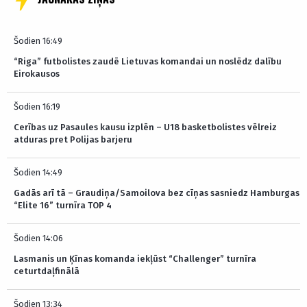
Šodien 16:49
“Riga” futbolistes zaudē Lietuvas komandai un noslēdz dalību
Eirokausos
Šodien 16:19
Cerības uz Pasaules kausu izplēn – U18 basketbolistes vēlreiz
atduras pret Polijas barjeru
Šodien 14:49
Gadās arī tā – Graudiņa/Samoilova bez cīņas sasniedz Hamburgas
“Elite 16” turnīra TOP 4
Šodien 14:06
Lasmanis un Ķīnas komanda iekļūst “Challenger” turnīra
ceturtdaļfinālā
Šodien 13:34