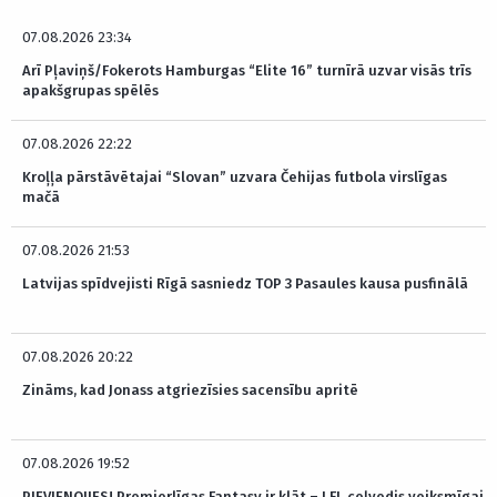
07.08.2026 23:34
Arī Pļaviņš/Fokerots Hamburgas “Elite 16” turnīrā uzvar visās trīs
apakšgrupas spēlēs
07.08.2026 22:22
Kroļļa pārstāvētajai “Slovan” uzvara Čehijas futbola virslīgas
mačā
07.08.2026 21:53
Latvijas spīdvejisti Rīgā sasniedz TOP 3 Pasaules kausa pusfinālā
07.08.2026 20:22
Zināms, kad Jonass atgriezīsies sacensību apritē
07.08.2026 19:52
PIEVIENOJIES! Premjerlīgas Fantasy ir klāt – LFL ceļvedis veiksmīgai