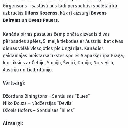
Girgensons – sastāvā būs tādi perspektīvi spēlētāji kā
uzbrucējs
Dilans Kozenss,
kā arī aizsargi
Bovens
Bairams
un
Ovens Pauers
.
Kanāda pirms pasaules čempionāta aizvadīs divas
pārbaudes spēles, 5. maijā tiekoties ar Austriju, bet divas
dienas vēlāk viesojoties pie Ungārijas. Kanādieši
gaidāmajās meistarsacīkstēs spēlēs A apakšgrupā Prāgā,
kur tiksies ar Čehiju, Somiju, Šveici, Dāniju, Norvēģiju,
Austriju un Lielbritāniju.
Vārtsargi:
Džordans Biningtons – Sentluisas “Blues”
Niko Douzs – Ņūdžersijas “Devils”
Džoels Hofers – Sentluisas “Blues”
Aizsargi: