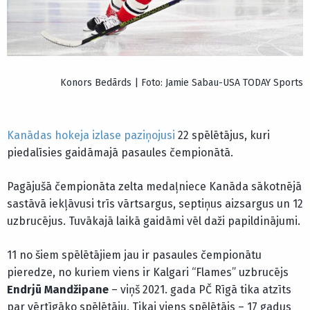
Konors Bedārds | Foto: Jamie Sabau-USA TODAY Sports
Kanādas hokeja izlase
paziņojusi
22 spēlētājus, kuri
piedalīsies gaidāmajā pasaules čempionātā.
Pagājušā čempionāta zelta medaļniece Kanāda sākotnējā
sastāvā iekļāvusi trīs vārtsargus, septiņus aizsargus un 12
uzbrucējus. Tuvākajā laikā gaidāmi vēl daži papildinājumi.
11 no šiem spēlētājiem jau ir pasaules čempionātu
pieredze, no kuriem viens ir Kalgari “Flames” uzbrucējs
Endrjū Mandžipane
– viņš 2021. gada PČ Rīgā tika atzīts
par vērtīgāko spēlētāju. Tikai viens spēlētājs – 17 gadus