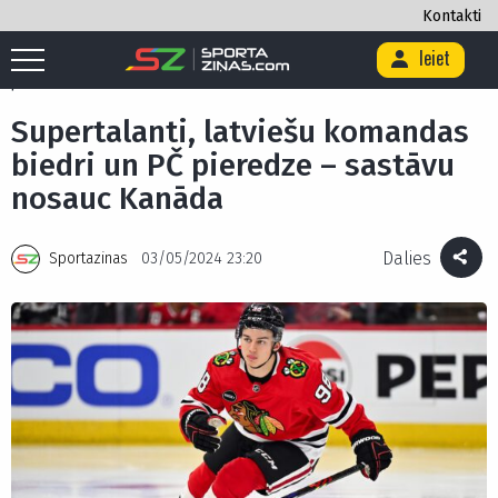
Kontakti
Ieiet
Sākums
/
Hokejs
/
Supertalanti, latviešu komandas biedri un PČ
pieredze – sastāvu nosauc Kanāda
Supertalanti, latviešu komandas
biedri un PČ pieredze – sastāvu
nosauc Kanāda
Dalies
Sportazinas
03/05/2024 23:20