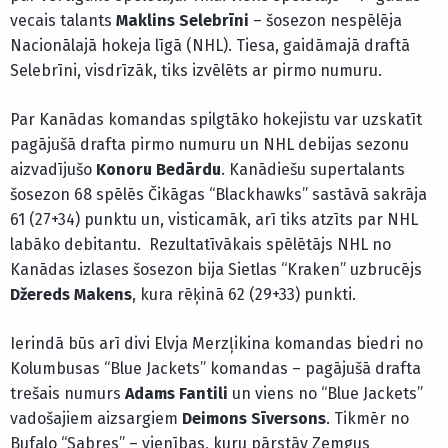
vecais talants
Maklins Selebrīni
– šosezon nespēlēja
Nacionālajā hokeja līgā (NHL). Tiesa, gaidāmajā draftā
Selebrīni, visdrīzāk, tiks izvēlēts ar pirmo numuru.
Par Kanādas komandas spilgtāko hokejistu var uzskatīt
pagājušā drafta pirmo numuru un NHL debijas sezonu
aizvadījušo
Konoru Bedārdu
. Kanādiešu supertalants
šosezon 68 spēlēs Čikāgas “Blackhawks” sastāvā sakrāja
61 (27+34) punktu un, visticamāk, arī tiks atzīts par NHL
labāko debitantu. Rezultatīvākais spēlētājs NHL no
Kanādas izlases šosezon bija Sietlas “Kraken” uzbrucējs
Džereds Makens
, kura rēķinā 62 (29+33) punkti.
Ierindā būs arī divi Elvja Merzļikina komandas biedri no
Kolumbusas “Blue Jackets” komandas – pagājušā drafta
trešais numurs
Adams Fantili
un viens no “Blue Jackets”
vadošajiem aizsargiem
Deimons Sīversons
. Tikmēr no
Bufalo “Sabres” – vienības, kuru pārstāv Zemgus