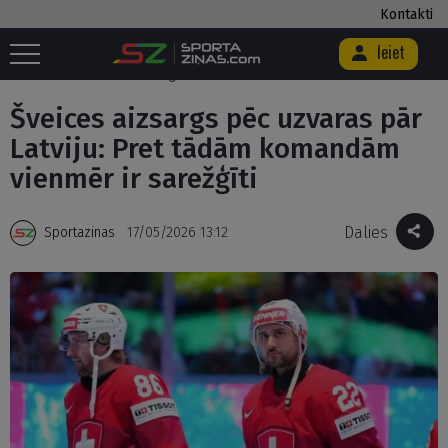
Kontakti
Ieiet
Sākums
/
Hokejs
/
Šveices aizsargs pēc uzvaras pār Latviju: Pret tādām
komandām vienmēr ir sarežģīti
Šveices aizsargs pēc uzvaras pār
Latviju: Pret tādām komandām
vienmēr ir sarežģīti
Dalies
Sportazinas
17/05/2026 13:12