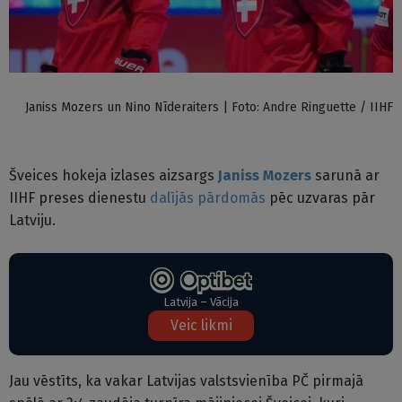
Janiss Mozers un Nino Nīderaiters | Foto: Andre Ringuette / IIHF
Šveices hokeja izlases aizsargs
Janiss Mozers
sarunā ar
IIHF preses dienestu
dalījās pārdomās
pēc uzvaras pār
Latviju.
Latvija – Vācija
Veic likmi
Jau vēstīts, ka vakar Latvijas valstsvienība PČ pirmajā