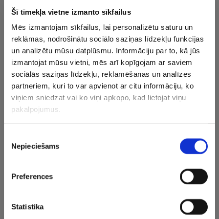
Šī tīmekļa vietne izmanto sīkfailus
Mēs izmantojam sīkfailus, lai personalizētu saturu un
reklāmas, nodrošinātu sociālo saziņas līdzekļu funkcijas
un analizētu mūsu datplūsmu. Informāciju par to, kā jūs
izmantojat mūsu vietni, mēs arī kopīgojam ar saviem
sociālās saziņas līdzekļu, reklamēšanas un analīzes
partneriem, kuri to var apvienot ar citu informāciju, ko
viņiem sniedzat vai ko viņi apkopo, kad lietojat viņu
pakalpojumus.
Piekrišanas
Nepieciešams
izvēle
CITAS ZIŅAS NO ŠĪS KATEGORIJAS
Preferences
Statistika