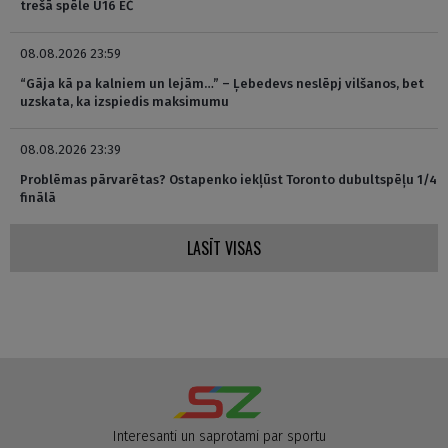
trešā spēle U16 EČ
08.08.2026 23:59
“Gāja kā pa kalniem un lejām…” – Ļebedevs neslēpj vilšanos, bet
uzskata, ka izspiedis maksimumu
08.08.2026 23:39
Problēmas pārvarētas? Ostapenko iekļūst Toronto dubultspēļu 1/4
finālā
LASĪT VISAS
Interesanti un saprotami par sportu