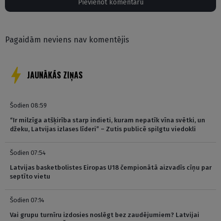
Pievienot komentāru
Pagaidām neviens nav komentējis
JAUNĀKĀS ZIŅAS
Šodien 08:59
“Ir milzīga atšķirība starp indieti, kuram nepatīk vīna svētki, un
džeku, Latvijas izlases līderi” – Zutis publicē spilgtu viedokli
Šodien 07:54
Latvijas basketbolistes Eiropas U18 čempionātā aizvadīs cīņu par
septīto vietu
Šodien 07:14
Vai grupu turnīru izdosies noslēgt bez zaudējumiem? Latvijai