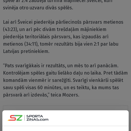
spēlē ar 2:4 zaudēja turnīra mājiniecei Šveicei, kuri
svinēja otro uzvaru divās spēlēs.
Lai arī Šveicei piederēja pārliecinošs pārsvars metienos
(43:23), un arī pēc divām trešdaļām mājiniekiem
piederēja teritoriālais pārsvars, kas izpaudās arī
metienos (34:11), tomēr rezultāts bija vien 2:1 par labu
Latvijas pretiniekiem.
“Pats svarīgākais ir rezultāts, un mēs to arī panācām.
Kontrolējam spēles gaitu lielāko daļu no laika. Pret tādām
komandām vienmēr ir sarežģīti. Svarīgi vienkārši spēlēt
savu spēli visas 60 minūtes, un es teiktu, ka mums tas
pārsvarā arī izdevās,” teica Mozers.