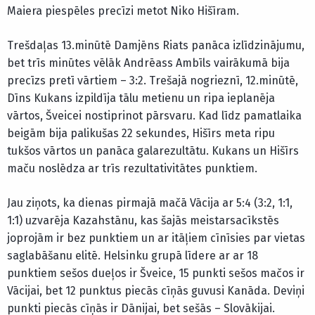
Maiera piespēles precīzi metot Niko Hišīram.
Trešdaļas 13.minūtē Damjēns Riats panāca izlīdzinājumu,
bet trīs minūtes vēlāk Andrēass Ambīls vairākumā bija
precīzs pretī vārtiem – 3:2. Trešajā nogrieznī, 12.minūtē,
Dīns Kukans izpildīja tālu metienu un ripa ieplanēja
vārtos, Šveicei nostiprinot pārsvaru. Kad līdz pamatlaika
beigām bija palikušas 22 sekundes, Hišīrs meta ripu
tukšos vārtos un panāca galarezultātu. Kukans un Hišīrs
maču noslēdza ar trīs rezultativitātes punktiem.
Jau ziņots, ka dienas pirmajā mačā Vācija ar 5:4 (3:2, 1:1,
1:1) uzvarēja Kazahstānu, kas šajās meistarsacīkstēs
joprojām ir bez punktiem un ar itāļiem cīnīsies par vietas
saglabāšanu elitē. Helsinku grupā līdere ar ar 18
punktiem sešos dueļos ir Šveice, 15 punkti sešos mačos ir
Vācijai, bet 12 punktus piecās cīņās guvusi Kanāda. Deviņi
punkti piecās cīņās ir Dānijai, bet sešās – Slovākijai.