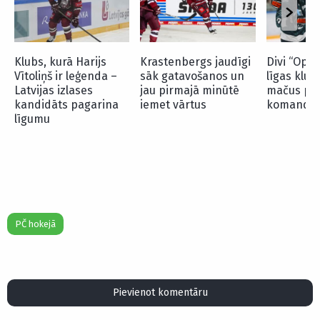
Klubs, kurā Harijs
Krastenbergs jaudīgi
Divi “Opti
Vītoliņš ir leģenda –
sāk gatavošanos un
līgas klub
Latvijas izlases
jau pirmajā minūtē
mačus pre
kandidāts pagarina
iemet vārtus
komandā
līgumu
PČ hokejā
Pievienot komentāru