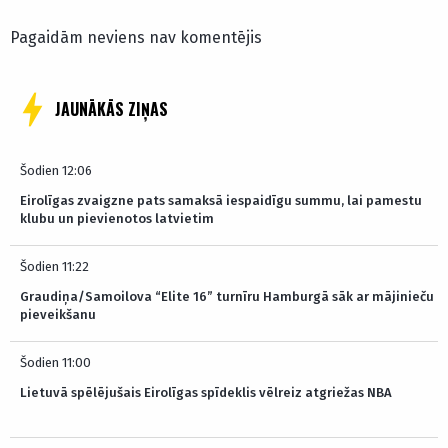
Pagaidām neviens nav komentējis
JAUNĀKĀS ZIŅAS
Šodien 12:06
Eirolīgas zvaigzne pats samaksā iespaidīgu summu, lai pamestu
klubu un pievienotos latvietim
Šodien 11:22
Graudiņa/Samoilova “Elite 16” turnīru Hamburgā sāk ar mājinieču
pieveikšanu
Šodien 11:00
Lietuvā spēlējušais Eirolīgas spīdeklis vēlreiz atgriežas NBA