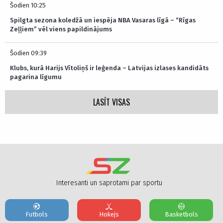
Šodien 10:25
Spilgta sezona koledžā un iespēja NBA Vasaras līgā – “Rīgas
Zeļļiem” vēl viens papildinājums
Šodien 09:39
Klubs, kurā Harijs Vītoliņš ir leģenda – Latvijas izlases kandidāts
pagarina līgumu
LASĪT VISAS
Interesanti un saprotami par sportu
Futbols
Hokejs
Basketbols