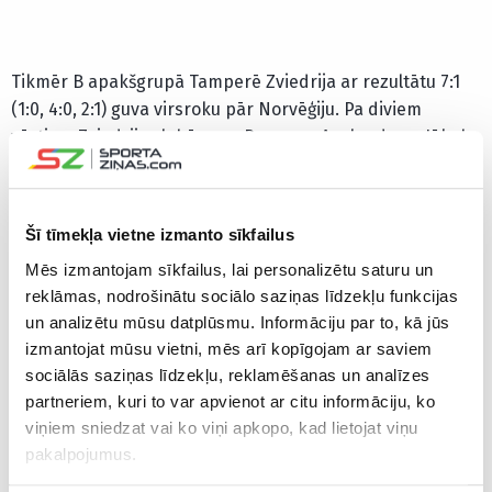
Tikmēr B apakšgrupā Tamperē Zviedrija ar rezultātu 7:1
(1:0, 4:0, 2:1) guva virsroku pār Norvēģiju. Pa diviem
vārtiem Zviedrijas labā guva Rasmuss Asplunds un Jākobs
Petersons, kurš pievienoja arī vienu rezultatīvu piespēli.
Vārti un divas rezultatīvas piespēles bija Viljamam
Nīlanderam, tāpat norvēģus pārspēja arī Līnuss
Šī tīmekļa vietne izmanto sīkfailus
Vallmarks un Makss Frībergs. Norvēģiem vienīgos vārtus
Mēs izmantojam sīkfailus, lai personalizētu saturu un
guva Tūbiass Fladebī.
reklāmas, nodrošinātu sociālo saziņas līdzekļu funkcijas
un analizētu mūsu datplūsmu. Informāciju par to, kā jūs
Pirms tam šajā apakšgrupā Latvija ar 4:3 (0:2, 2:1, 2:0)
izmantojat mūsu vietni, mēs arī kopīgojam ar saviem
uzvarēja Lielbritāniju. B apakšgrupā pirmajā vietā ar 16
sociālās saziņas līdzekļu, reklamēšanas un analīzes
punktiem sešās spēlēs ir Somija, tālāk ar 15 punktiem
partneriem, kuri to var apvienot ar citu informāciju, ko
sešās spēlēs ir Zviedrija, bet pa desmit punktiem piecās
viņiem sniedzat vai ko viņi apkopo, kad lietojat viņu
cīņās guvušas Čehija un ASV. Aiz labāko četrinieka ar
pakalpojumus.
astoņiem punktiem sešos dueļos ir Latvija, tālāk ar