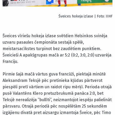
Šveices hokeja izlase | Foto: IIHF
Šveices vīriešu hokeja izlase svētdien Helsinkos svinēja
uzvaru pasaules čempionāta sestajā spēlē,
meistarsacīkstes turpinot bez zaudētiem punktiem.
Šveicieši A apakšgrupas mačā ar 5:2 (0:2, 3:0, 2:0) uzvarēja
Franciju.
Pirmie šajā mačā vārtus guva francūži, piektajā minūtē
Aleksandram Teksjē pēc pretinieka kļūdas pārtverot
piespēli pretī vārtiem un raidot ripu mērķī. Perioda otrajā
pusē Valantēns Klero pretuzbrukumā panāca 2:0, bet
Teksjē nerealizēja “bullīti”, neizmantojot iespēju palielināt
pārsvaru. Otrajā periodā pēc nospēlētām 25 sekundēm
izgājienu divatā pret aizsargu izmantoja Šveice, pēc Timo