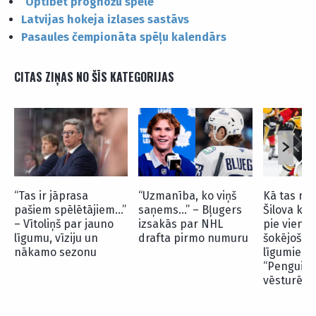
“
Optibet prognožu spēle
“
Latvijas hokeja izlases
sastāvs
Pasaules čempionāta spēļu kalendārs
CITAS ZIŅAS NO ŠĪS KATEGORIJAS
“Tas ir jāprasa
“Uzmanība, ko viņš
Kā tas not
pašiem spēlētājiem…”
saņems…” – Bļugers
Šilova kolē
– Vītoliņš par jauno
izsakās par NHL
pie viena 
līgumu, vīziju un
drafta pirmo numuru
šokējošāk
nākamo sezonu
līgumiem
“Penguins
vēsturē