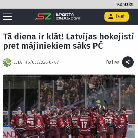
Kontakti
Ieiet
Sākums
/
Hokejs
/
Tā diena ir klāt! Latvijas hokejisti pret mājiniekiem
sāks PČ
Tā diena ir klāt! Latvijas hokejisti
pret mājiniekiem sāks PČ
Dalies
LETA
16/05/2026 07:07