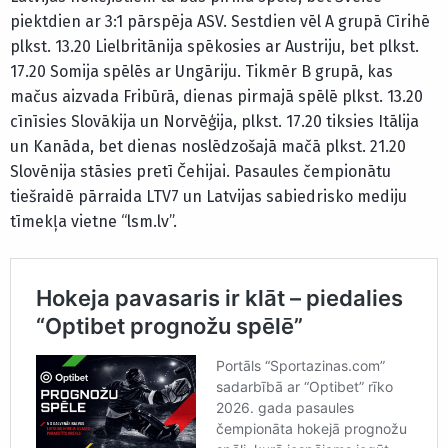
piektdien ar 3:1 pārspēja ASV. Sestdien vēl A grupā Cīrihē
plkst. 13.20 Lielbritānija spēkosies ar Austriju, bet plkst.
17.20 Somija spēlēs ar Ungāriju. Tikmēr B grupā, kas
mačus aizvada Fribūrā, dienas pirmajā spēlē plkst. 13.20
cīnīsies Slovākija un Norvēģija, plkst. 17.20 tiksies Itālija
un Kanāda, bet dienas noslēdzošajā mačā plkst. 21.20
Slovēnija stāsies pretī Čehijai. Pasaules čempionātu
tiešraidē pārraida LTV7 un Latvijas sabiedrisko mediju
tīmekļa vietne “lsm.lv”.