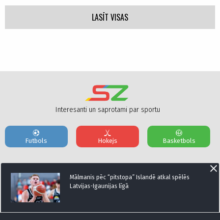
LASĪT VISAS
Interesanti un saprotami par sportu
Futbols
Hokejs
Basketbols
Par mums
Reklāmas Parametri
Kontakti
Mālmanis pēc “pitstopa” Islandē atkal spēlēs
Latvijas-Igaunijas līgā
Seko mums: