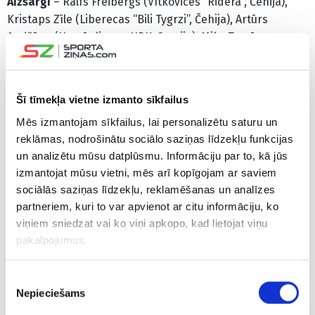
Aizsargi
– Ralfs Freibergs (Vītkovices “Ridera”, Čehija),
Kristaps Zīle (Liberecas “Bili Tygrzi”, Čehija), Artūrs
Andžāns (Hemēnlinnas HPK, Somija), Miks Tumānovs
(Helsinku “Jokerit”, Somija), Roberts Mamčics (Karlovi Varu
“Energie”, Čehija), Alberts Šmits (Minhenes “Red Bull”,
Vācija), Arvils Bergmanis (“Troja-Ljungby”, Zviedrija),
Šī tīmekļa vietne izmanto sīkfailus
Oskars Cibuļskis (Herningas “Blue Fox”, Dānija);
Mēs izmantojam sīkfailus, lai personalizētu saturu un
reklāmas, nodrošinātu sociālo saziņas līdzekļu funkcijas
Uzbrucēji
– Deniss Smirnovs (“Kloten”, Šveice), Oskars
un analizētu mūsu datplūsmu. Informāciju par to, kā jūs
Lapinskis (Langnavas “Tigers”, Šveice), Gļebs
izmantojat mūsu vietni, mēs arī kopīgojam ar saviem
Prohorenkovs (Niagāra universitāte, NCAA), Kristaps
sociālās saziņas līdzekļu, reklamēšanas un analīzes
Skrastiņš (Ņūhempšīras Universitāte, NCAA), Oskars Batņa
partneriem, kuri to var apvienot ar citu informāciju, ko
(Lahti “Pelicans”, Somija), Toms Andersons (“La Chaux-de-
viņiem sniedzat vai ko viņi apkopo, kad lietojat viņu
Fonds”, Šveice), Haralds Egle (Karlovi Varu “Energie”,
pakalpojumus.
Čehija), Patriks Zabusovs (“Zemgale”/LBTU), Filips Buncis
(Rungstedas “Seier Capital”, Dānija), Rūdolfs Balcers
Piekrišanas
(Cīrihes “Lions”, Šveice), Sandis Vilmanis (Floridas
Nepieciešams
izvēle
“Panthers”, NHL), Mārtiņš Dzierkals (Prāgas “Sparta”,