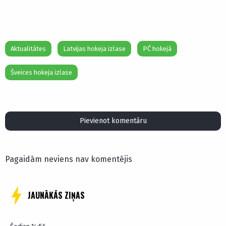
Aktualitātes
Latvijas hokeja izlase
PČ hokejā
Šveices hokeja izlase
Pievienot komentāru
Pagaidām neviens nav komentējis
JAUNĀKĀS ZIŅAS