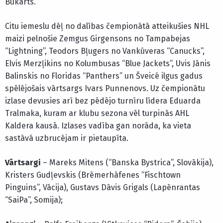
Bukarts.
Citu iemeslu dēļ no dalības čempionātā atteikušies NHL
maizi pelnošie Zemgus Girgensons no Tampabejas
“Lightning”, Teodors Bļugers no Vankūveras “Canucks”,
Elvis Merzļikins no Kolumbusas “Blue Jackets”, Uvis Jānis
Balinskis no Floridas “Panthers” un Šveicē ilgus gadus
spēlējošais vārtsargs Ivars Punnenovs. Uz čempionātu
izlase devusies arī bez pēdējo turnīru līdera Eduarda
Tralmaka, kuram ar klubu sezona vēl turpinās AHL
Kaldera kausā. Izlases vadība gan norāda, ka vieta
sastāvā uzbrucējam ir pietaupīta.
Vārtsargi
– Mareks Mitens (“Banska Bystrica”, Slovākija),
Kristers Gudļevskis (Brēmerhāfenes “Fischtown
Pinguins”, Vācija), Gustavs Dāvis Grigals (Lapēnrantas
“SaiPa”, Somija);