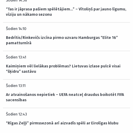
Šodien 14:56
“Tas ir jāprasa pašiem spēlētājiem…” – Vītoliņš par jauno līgumu,
vīziju un nākamo sezonu
Šodien 14:10
Bedrītis/Rinkevičs izcīna pirmo uzvaru Hamburgas “Elite 16”
pamatturnīrā
Šodien 13:41
Kaimiņiem vēl lielākas problēmas? Lietuvas izlase pulcē visai
“šķidru” sastāvu
Šodien 13:11
Ar atvainošanos nepietiek – UEFA neatceļ draudus boikotēt FIFA
sacensības
Šodien 12:43
“Rīgas Zeļļi” pirmssezonā arī aizvadīs spēli ar Eirolīgas klubu