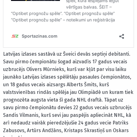
Latvijas izlases sastāvā uz Šveici devās septiņi debitanti.
Savu pirmo čempionātu šogad aizvadīs 17 gadus vecais
uzbrucējs Olivers Mūrnieks, kurš var kļūt par visu laiku
jaunāko Latvijas izlases spēlētāju pasaules čempionātos,
un 18 gadus vecais aizsargs Alberts Šmits, kurš
valstsvienības rindās spēlēja jau Olimpiādē un kuram tiek
prognozēta augsta vieta šī gada NHL draftā. Tāpat uz
savu pirmo čempionātu devies 22 gadus vecais uzbrucējs
Sandis Vilmanis, kurš sevi jau paspējis apliecināt NHL, kā
arī nedaudz vairāk pieredzējušie 24 gadus vecie Patriks
Zabusovs, Artūrs Andžāns, Kristaps Skrastiņš un Oskars