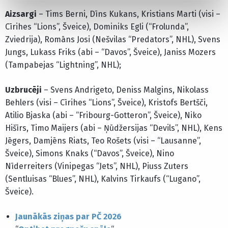
Aizsargi
– Tims Berni, Dīns Kukans, Kristians Marti (visi –
Cīrihes “Lions”, Šveice), Dominiks Egli (“Frolunda”,
Zviedrija), Romāns Josi (Nešvilas “Predators”, NHL), Svens
Jungs, Lukass Friks (abi – “Davos”, Šveice), Janiss Mozers
(Tampabejas “Lightning”, NHL);
Uzbrucēji
– Svens Andrigeto, Deniss Malgins, Nikolass
Behlers (visi – Cīrihes “Lions”, Šveice), Kristofs Bertšči,
Atilio Bjaska (abi – “Fribourg-Gotteron”, Šveice), Niko
Hišīrs, Timo Maijers (abi – Ņūdžersijas “Devils”, NHL), Kens
Jēgers, Damjēns Riats, Teo Rošets (visi – “Lausanne”,
Šveice), Simons Knaks (“Davos”, Šveice), Nino
Nīderreiters (Vinipegas “Jets”, NHL), Piuss Zuters
(Sentluisas “Blues”, NHL), Kalvins Tirkaufs (“Lugano”,
Šveice).
Jaunākās ziņas par PČ 2026