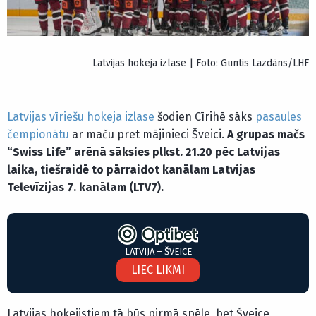
Latvijas hokeja izlase | Foto: Guntis Lazdāns/LHF
Latvijas vīriešu hokeja izlase
šodien Cīrihē sāks
pasaules
čempionātu
ar maču pret mājinieci Šveici.
A grupas mačs
“Swiss Life” arēnā sāksies plkst. 21.20 pēc Latvijas
laika, tiešraidē to pārraidot kanālam Latvijas
Televīzijas 7. kanālam (LTV7).
LATVIJA – ŠVEICE
LIEC LIKMI
Latvijas hokejistiem tā būs pirmā spēle, bet Šveice