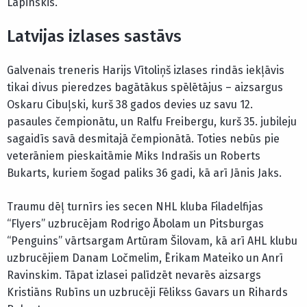
Lapinskis.
Latvijas izlases sastāvs
Galvenais treneris Harijs Vītoliņš izlases rindās iekļāvis
tikai divus pieredzes bagātākus spēlētājus – aizsargus
Oskaru Cibuļski, kurš 38 gados devies uz savu 12.
pasaules čempionātu, un Ralfu Freibergu, kurš 35. jubileju
sagaidīs savā desmitajā čempionātā. Toties nebūs pie
veterāniem pieskaitāmie Miks Indrašis un Roberts
Bukarts, kuriem šogad paliks 36 gadi, kā arī Jānis Jaks.
Traumu dēļ turnīrs ies secen NHL kluba Filadelfijas
“Flyers” uzbrucējam Rodrigo Ābolam un Pitsburgas
“Penguins” vārtsargam Artūram Šilovam, kā arī AHL klubu
uzbrucējiem Danam Ločmelim, Ērikam Mateiko un Anrī
Ravinskim. Tāpat izlasei palīdzēt nevarēs aizsargs
Kristiāns Rubīns un uzbrucēji Fēlikss Gavars un Rihards