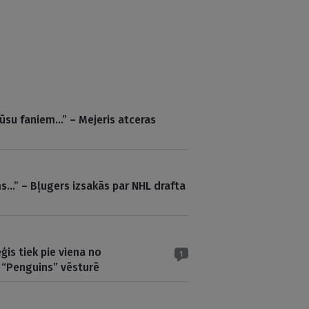
ūsu faniem…” – Mejeris atceras
s…” – Bļugers izsakās par NHL drafta
ģis tiek pie viena no
1
 “Penguins” vēsturē