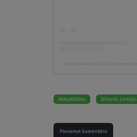
A post shared by LKL, kurią remia 
Aktualitātes
Rihards Lomažs
Pievienot komentāru