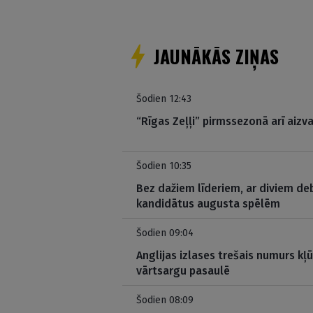
JAUNĀKĀS ZIŅAS
Šodien 12:43
“Rīgas Zeļļi” pirmssezonā arī aizva
Šodien 10:35
Bez dažiem līderiem, ar diviem deb
kandidātus augusta spēlēm
Šodien 09:04
Anglijas izlases trešais numurs kļ
vārtsargu pasaulē
Šodien 08:09