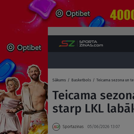
Sākums
/
Basketbols
/
Teicama sezona un te
Teicama sezon
starp LKL labā
Sportazinas
05/06/2026 13:07