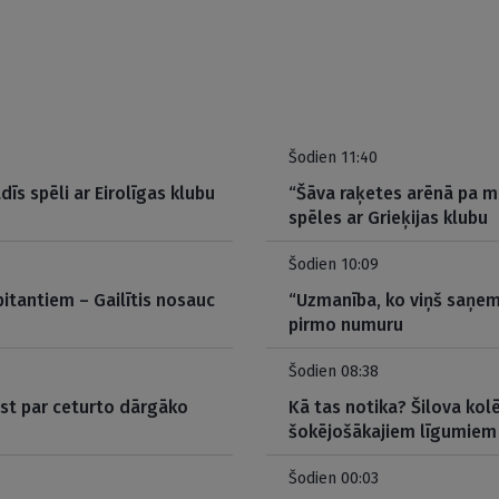
Šodien 11:40
dīs spēli ar Eirolīgas klubu
“Šāva raķetes arēnā pa m
spēles ar Grieķijas klubu
Šodien 10:09
itantiem – Gailītis nosauc
“Uzmanība, ko viņš saņem
pirmo numuru
Šodien 08:38
ūst par ceturto dārgāko
Kā tas notika? Šilova kolē
šokējošākajiem līgumiem
Šodien 00:03