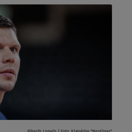
Rihards Lomažs | Foto: Klaipēdas "Neptūnas"