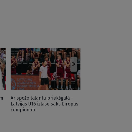
Sieviešu basketbola i
Zviedrijā pārbaudes t
ar uzvaru
em
Ar spožo talantu priekšgalā –
Latvijas U16 izlase sāks Eiropas
čempionātu