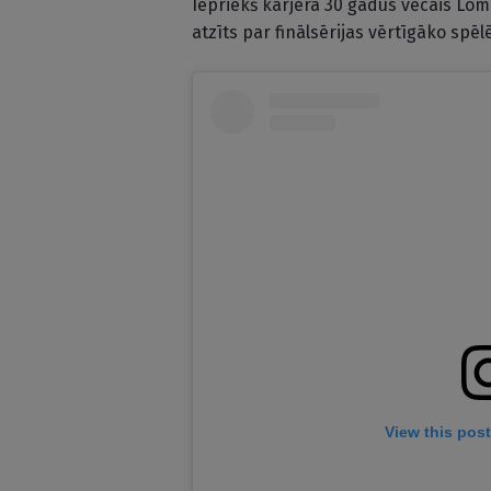
Iepriekš karjerā 30 gadus vecais Lom
atzīts par finālsērijas vērtīgāko spēl
View this pos