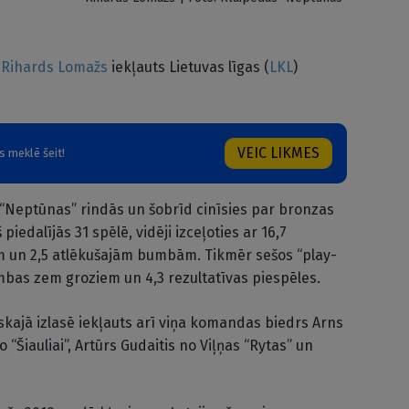
s
Rihards Lomažs
iekļauts Lietuvas līgas (
LKL
)
VEIC LIKMES
 meklē šeit!
Neptūnas” rindās un šobrīd cinīsies par bronzas
edalījās 31 spēlē, vidēji izceļoties ar 16,7
m un 2,5 atlēkušajām bumbām. Tikmēr sešos “play-
umbas zem groziem un 4,3 rezultatīvas piespēles.
kajā izlasē iekļauts arī viņa komandas biedrs Arns
“Šiauliai”, Artūrs Gudaitis no Viļņas “Rytas” un