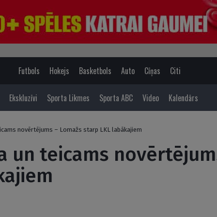
Futbols
Hokejs
Basketbols
Auto
Cīņas
Citi
Ekskluzīvi
Sporta Likmes
Sporta ABC
Video
Kalendārs
icams novērtējums – Lomažs starp LKL labākajiem
a un teicams novērtējum
kajiem