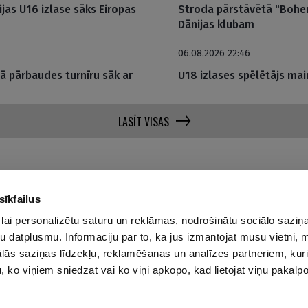
ijas U16 izlase sāks Eiropas
Stroda pārstāvētā “Bohem
Dānijas klubam
06.08.2026 22:46
jā pārbaudes turnīru sāk ar
U18 izlases spēlētājs mai
LASĪT VISAS
sīkfailus
lai personalizētu saturu un reklāmas, nodrošinātu sociālo saziņa
Par mums
Privā
u datplūsmu. Informāciju par to, kā jūs izmantojat mūsu vietni, 
ās saziņas līdzekļu, reklamēšanas un analīzes partneriem, kuri
Reklāmas Parametri
u, ko viņiem sniedzat vai ko viņi apkopo, kad lietojat viņu pakal
Kontakti