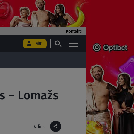
Kontakti
Ieiet
s – Lomažs
Dalies