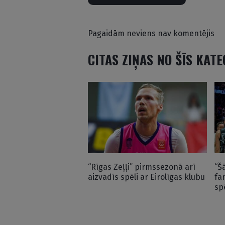
Pagaidām neviens nav komentējis
CITAS ZIŅAS NO ŠĪS KAT
“Rīgas Zeļļi” pirmssezonā arī
“Š
aizvadīs spēli ar Eirolīgas klubu
fa
sp