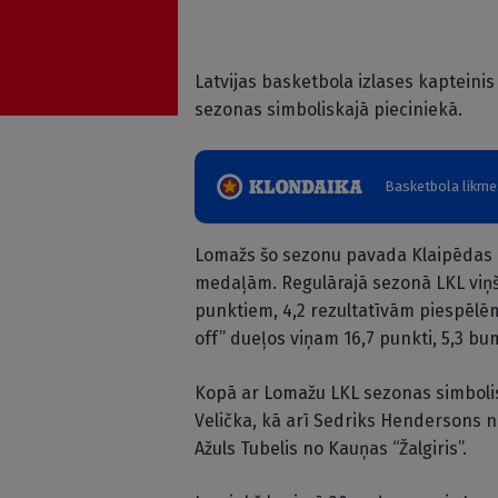
Latvijas basketbola izlases kapteini
sezonas simboliskajā pieciniekā.
Basketbola likmes
Lomažs šo sezonu pavada Klaipēdas “
medaļām. Regulārajā sezonā LKL viņš pi
punktiem, 4,2 rezultatīvām piespēlē
off” dueļos viņam 16,7 punkti, 5,3 b
Kopā ar Lomažu LKL sezonas simbolis
Velička, kā arī Sedriks Hendersons no 
Ažuls Tubelis no Kauņas “Žalgiris”.