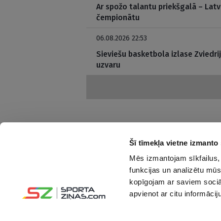
Ar spožo talantu priekšgalā – Latv
čempionātu
06.08.2026 22:53
Sieviešu basketbola izlase Zviedri
uzvaru
Šī tīmekļa vietne izmanto 
Mēs izmantojam sīkfailus, 
Interesanti un saprotami par sportu
funkcijas un analizētu mūs
kopīgojam ar saviem sociāl
Seko mums:
apvienot ar citu informācij