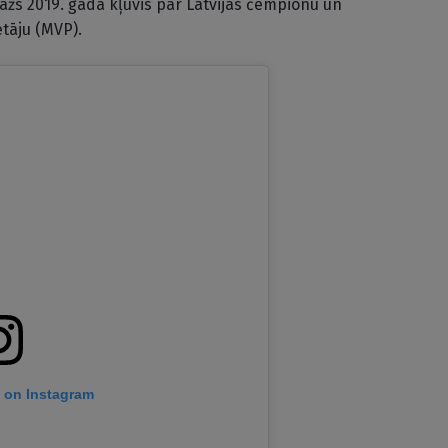
ažs 2019. gadā kļuvis par Latvijas čempionu un
ētāju (MVP).
t on Instagram