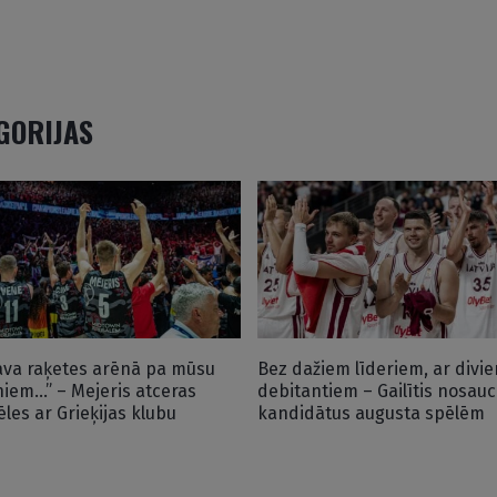
EGORIJAS
āva raķetes arēnā pa mūsu
Bez dažiem līderiem, ar divi
niem…” – Mejeris atceras
debitantiem – Gailītis nosauc
ēles ar Grieķijas klubu
kandidātus augusta spēlēm