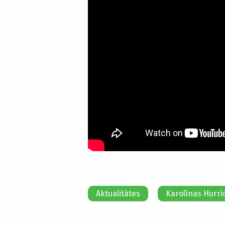
Aktualitātes
Karolīnas Hurri