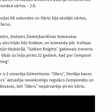
nonāca vārtos – 2:0.
kušas 68 sekundes un Hārts bija atstājis vārtus,
Ēlerss.
amūrs, būdams Ziemeļkarolīnas komandas
u aizcīnījās līdz finālam, un komanda pēc trofejas
ļūt titulsērijā. “Golden Knights” galvenais treneris
 titulu izcīnīja pirms 22 gadiem, kad par čempioni
ning”.
ar 4-2 uzvarēja Edmontonas “Oilers”, Stenlija kausu
hers” aizvadīja neveiksmīgu regulāro čempionātu un
pilnvaras, bet “Oilers” nepārvarēja pirmo kārtu.