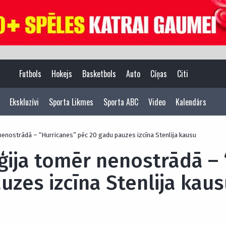
Futbols
Hokejs
Basketbols
Auto
Cīņas
Citi
Ekskluzīvi
Sporta Likmes
Sporta ABC
Video
Kalendārs
nenostrādā – “Hurricanes” pēc 20 gadu pauzes izcīna Stenlija kausu
ģija tomēr nenostrādā –
uzes izcīna Stenlija kau