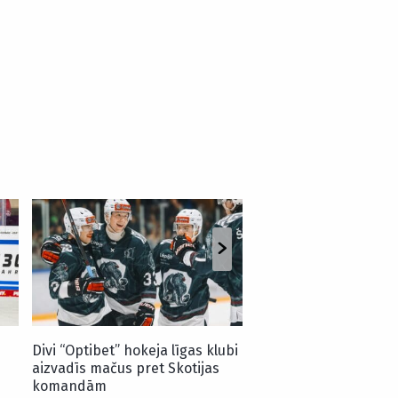
Latvieša pārstāvētā
treneris iedzīvojas h
raksturīgā savainoju
Divi “Optibet” hokeja līgas klubi
aizvadīs mačus pret Skotijas
komandām