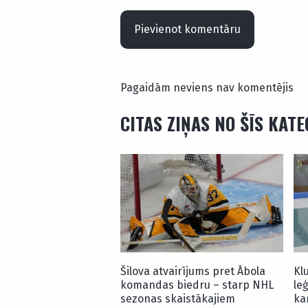
Pievienot komentāru
Pagaidām neviens nav komentējis
CITAS ZIŅAS NO ŠĪS KAT
Šilova atvairījums pret Ābola
Klu
komandas biedru – starp NHL
le
sezonas skaistākajiem
ka