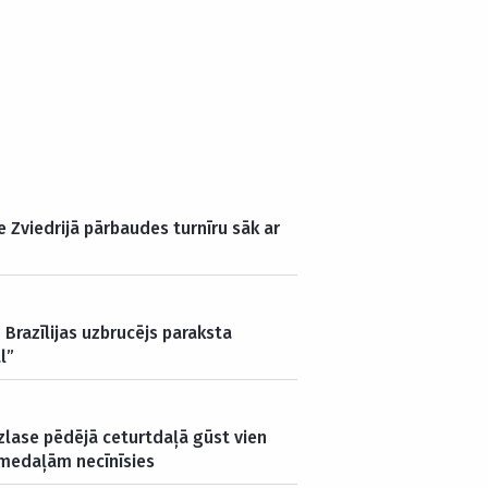
e Zviedrijā pārbaudes turnīru sāk ar
Brazīlijas uzbrucējs paraksta
l”
zlase pēdējā ceturtdaļā gūst vien
 medaļām necīnīsies