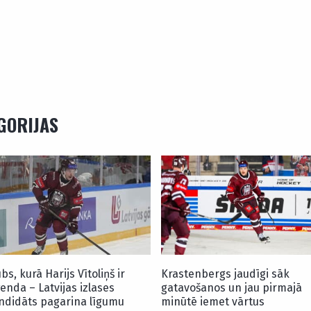
EGORIJAS
bs, kurā Harijs Vītoliņš ir
Krastenbergs jaudīgi sāk
ģenda – Latvijas izlases
gatavošanos un jau pirmajā
ndidāts pagarina līgumu
minūtē iemet vārtus