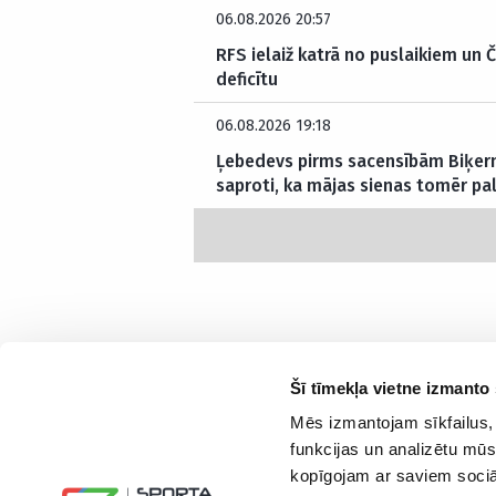
06.08.2026 20:57
RFS ielaiž katrā no puslaikiem un Č
deficītu
06.08.2026 19:18
Ļebedevs pirms sacensībām Biķern
saproti, ka mājas sienas tomēr pa
Šī tīmekļa vietne izmanto 
Mēs izmantojam sīkfailus, 
Interesanti un saprotami par sportu
funkcijas un analizētu mūs
kopīgojam ar saviem sociāl
Seko mums: