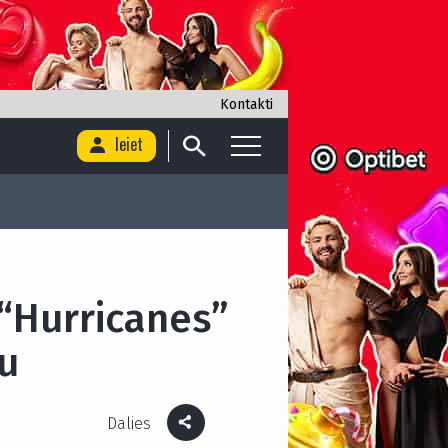
Kontakti
Ieiet
 “Hurricanes”
su
Dalies