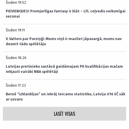
Šodien 19:52
PIEVIENOJIES! Premjerlīgas Fantasy ir klāt – LFL ceļvedis veiksmīgai
sezonai
Šodien 19:11
V. Valters par Porziņģi: Mums viņš ir mazliet jāpasargā, mums nav
desmit tādu spēlētāju
Šodien 18:26
Latvijas pretinieku sastāvā gaidāmajam PK kvalifikācijas mačam
iekļauti vairāki NBA spēlētāji
Šodien 17:23
Beruē “izklaidējas” un iekrāj teicamu statistiku, Latvija U16 EČ sāk
ar uzvaru
LASĪT VISAS