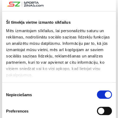
📷: Roman Mareš
pic.twitter.com/QY0PRiUKVy
— Hokej.cz (@webhokejcz)
July 7, 2024
Šī tīmekļa vietne izmanto sīkfailus
CITAS ZIŅAS NO ŠĪS KATEGORIJAS
Mēs izmantojam sīkfailus, lai personalizētu saturu un
reklāmas, nodrošinātu sociālo saziņas līdzekļu funkcijas
un analizētu mūsu datplūsmu. Informāciju par to, kā jūs
izmantojat mūsu vietni, mēs arī kopīgojam ar saviem
sociālās saziņas līdzekļu, reklamēšanas un analīzes
partneriem, kuri to var apvienot ar citu informāciju, ko
viņiem sniedzat vai ko viņi apkopo, kad lietojat viņu
Daugavpils atgriežas
“Tas ir jāprasa
“Uzmanība
pakalpojumus.
“Optibet” hokeja līgā
pašiem spēlētājiem…”
saņems…” 
un startēs kopā ar
– Vītoliņš par jauno
izsakās p
vienu no Rīgas
līgumu, vīziju un
drafta pi
Piekrišanas
komandām
nākamo sezonu
Nepieciešams
izvēle
Preferences