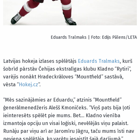
Eduards Tralmaks | Foto: Edijs Pālens/LETA
Latvijas hokeja izlases spēlētājs
Eduards Tralmaks
, kurš
šobrīd pārstāv Čehijas ekstralīgas klubu Kladno “Rytiri”,
varējis nonākt Hradeckrāloves “Mountfield” sastāvā,
vēsta “
Hokej.cz
“.
“Mēs sazinājāmies ar Eduardu,” atzinis “Mountfield”
ģenerālmenedžeris Alešš Kmoničeks. “Viņš pats bija ļoti
ieinteresēts spēlēt pie mums. Bet… Kladno vienība
izmantoja opciju un visai loģiski, nevēlējās viņu palaist.
Runāju par viņu arī ar Jaromīru Jāgru, taču mums īsti nav
neviena spēlētāja, ko varētu iesaistīt šajā darījumā.”