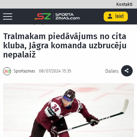
Kontakti
Ieiet
Sākums
/
Hokejs
/
Tralmakam piedāvājums no cita kluba, Jāgra
komanda uzbrucēju nepalaiž
Tralmakam piedāvājums no cita
kluba, Jāgra komanda uzbrucēju
nepalaiž
Dalies
Sportazinas
08/07/2024 15:35