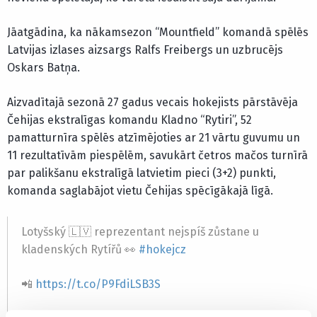
Jāatgādina, ka nākamsezon “Mountfield” komandā spēlēs
Latvijas izlases aizsargs Ralfs Freibergs un uzbrucējs
Oskars Batņa.
Aizvadītajā sezonā 27 gadus vecais hokejists pārstāvēja
Čehijas ekstralīgas komandu Kladno “Rytiri”, 52
pamatturnīra spēlēs atzīmējoties ar 21 vārtu guvumu un
11 rezultatīvām piespēlēm, savukārt četros mačos turnīrā
par palikšanu ekstralīgā latvietim pieci (3+2) punkti,
komanda saglabājot vietu Čehijas spēcīgākajā līgā.
Lotyšský 🇱🇻 reprezentant nejspíš zůstane u
kladenských Rytířů 👀
#hokejcz
📲
https://t.co/P9FdiLSB3S