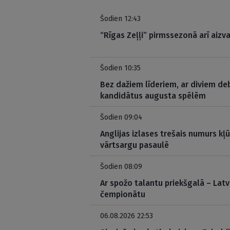
Šodien 12:43
“Rīgas Zeļļi” pirmssezonā arī aizva
Šodien 10:35
Bez dažiem līderiem, ar diviem deb
kandidātus augusta spēlēm
Šodien 09:04
Anglijas izlases trešais numurs kļ
vārtsargu pasaulē
Šodien 08:09
Ar spožo talantu priekšgalā – Latv
čempionātu
06.08.2026 22:53