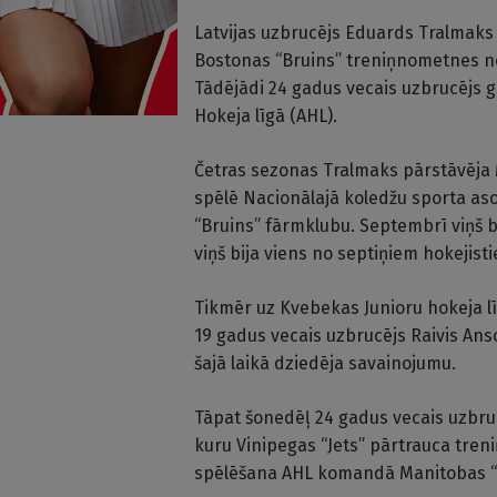
Latvijas uzbrucējs Eduards Tralmaks
Bostonas “Bruins” treniņnometnes no
Tādējādi 24 gadus vecais uzbrucējs 
Hokeja līgā (AHL).
Četras sezonas Tralmaks pārstāvēja 
spēlē Nacionālajā koledžu sporta aso
“Bruins” fārmklubu. Septembrī viņš b
viņš bija viens no septiņiem hokejis
Tikmēr uz Kvebekas Junioru hokeja 
19 gadus vecais uzbrucējs Raivis Ans
šajā laikā dziedēja savainojumu.
Tāpat šonedēļ 24 gadus vecais uzbruc
kuru Vinipegas “Jets” pārtrauca tre
spēlēšana AHL komandā Manitobas “