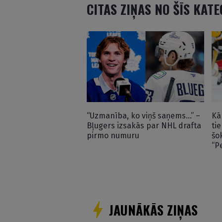
CITAS ZIŅAS NO ŠĪS KAT
“Uzmanība, ko viņš saņems…” –
Kā
Bļugers izsakās par NHL drafta
ti
pirmo numuru
šo
“P
JAUNĀKĀS ZIŅAS