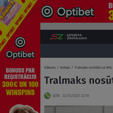
Sākums
/
Hokejs
/
Tralmaks nosūtīts uz AHL
Tralmaks nosū
LETA
02/10/2021 22:59