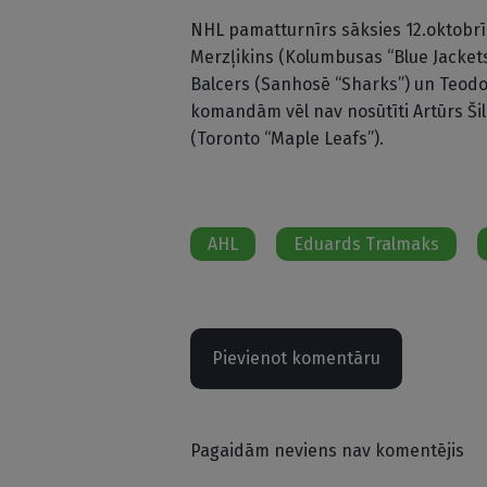
NHL pamatturnīrs sāksies 12.oktobrī
Merzļikins (Kolumbusas “Blue Jackets
Balcers (Sanhosē “Sharks”) un Teodo
komandām vēl nav nosūtīti Artūrs Ši
(Toronto “Maple Leafs”).
AHL
Eduards Tralmaks
Pievienot komentāru
Pagaidām neviens nav komentējis