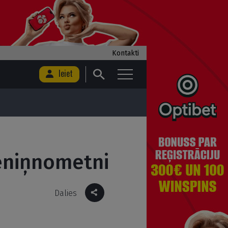
Kontakti
Ieiet
eniņnometni
Dalies