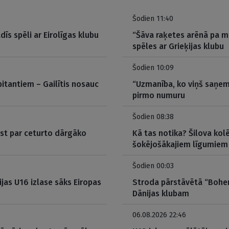
Šodien 11:40
dīs spēli ar Eirolīgas klubu
“Šāva raķetes arēnā pa m
spēles ar Grieķijas klubu
Šodien 10:09
itantiem – Gailītis nosauc
“Uzmanība, ko viņš saņem
pirmo numuru
Šodien 08:38
ūst par ceturto dārgāko
Kā tas notika? Šilova kolē
šokējošākajiem līgumiem
Šodien 00:03
ijas U16 izlase sāks Eiropas
Stroda pārstāvētā “Bohem
Dānijas klubam
06.08.2026 22:46