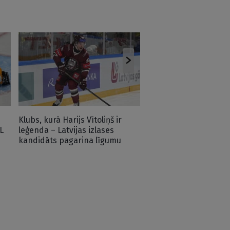
Krastenbergs jaudīgi
gatavošanos un jau p
minūtē iemet vārtus
Klubs, kurā Harijs Vītoliņš ir
L
leģenda – Latvijas izlases
kandidāts pagarina līgumu