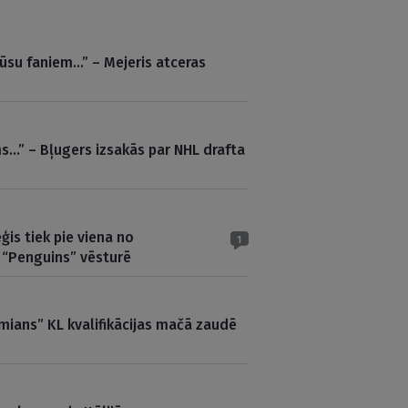
ūsu faniem…” – Mejeris atceras
s…” – Bļugers izsakās par NHL drafta
ģis tiek pie viena no
1
 “Penguins” vēsturē
ians” KL kvalifikācijas mačā zaudē