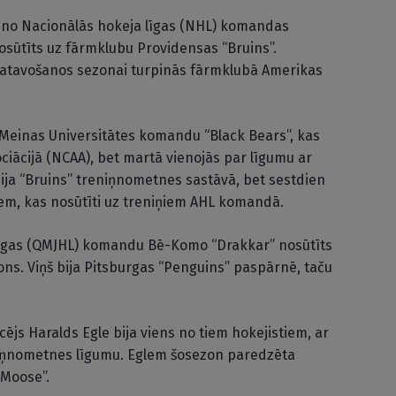
 no Nacionālās hokeja līgas (NHL) komandas
sūtīts uz fārmklubu Providensas “Bruins”.
gatavošanos sezonai turpinās fārmklubā Amerikas
Meinas Universitātes komandu “Black Bears”, kas
ciācijā (NCAA), bet martā vienojās par līgumu ar
ija “Bruins” treniņnometnes sastāvā, bet sestdien
tiem, kas nosūtīti uz treniņiem AHL komandā.
līgas (QMJHL) komandu Bē-Komo “Drakkar” nosūtīts
ons. Viņš bija Pitsburgas “Penguins” paspārnē, taču
ējs Haralds Egle bija viens no tiem hokejistiem, ar
niņnometnes līgumu. Eglem šosezon paredzēta
Moose”.