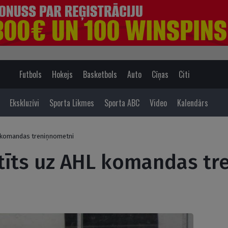
Futbols
Hokejs
Basketbols
Auto
Cīņas
Citi
Ekskluzīvi
Sporta Likmes
Sporta ABC
Video
Kalendārs
 komandas treniņnometni
tīts uz AHL komandas tr