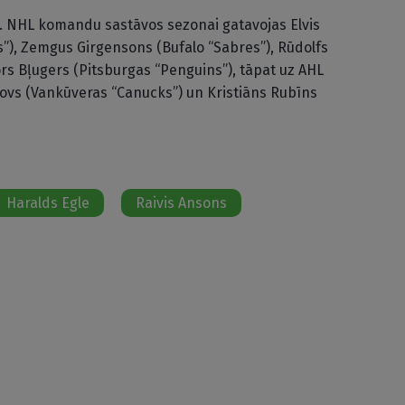
. NHL komandu sastāvos sezonai gatavojas Elvis
”), Zemgus Girgensons (Bufalo “Sabres”), Rūdolfs
rs Bļugers (Pitsburgas “Penguins”), tāpat uz AHL
lovs (Vankūveras “Canucks”) un Kristiāns Rubīns
Haralds Egle
Raivis Ansons