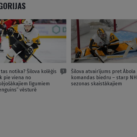
EGORIJAS
 tas notika? Šilova kolēģis
Šilova atvairījums pret Ābola
1
ek pie viena no
komandas biedru – starp NH
kējošākajiem līgumiem
sezonas skaistākajiem
enguins” vēsturē