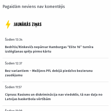
Pagaidām neviens nav komentējis
JAUNĀKĀS ZIŅAS
Šodien 13:34
Bedrītis/Rinkevičs nepārvar Hamburgas “Elite 16” turnīra
izslēgšanas spēļu pirmo kārtu
Šodien 12:37
Bez variantiem – Mežijevs PFL debijā piedzīvo bezierunu
zaudējumu
Šodien 11:57
Cipruss: Rasisms un diskriminācija nav viedoklis, tā nav daļa no
Latvijas basketbola vērtībām
Šodien 11:09