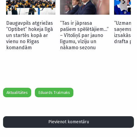
Daugavpils atgriežas
“Tas ir jāprasa
“Uzmanība
“Optibet” hokeja līgā
pašiem spēlētājiem…”
saņems…” 
un startēs kopā ar
– Vītoliņš par jauno
izsakās p
vienu no Rīgas
līgumu, vīziju un
drafta pi
komandām
nākamo sezonu
Aktualitātes
Eduards Tralmaks
Pievienot komentāru