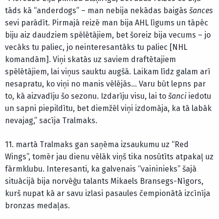
tāds kā “anderdogs” – man nebija nekādas baigās
šances
sevi parādīt. Pirmajā reizē man bija AHL līgums un tāpēc
biju aiz daudziem spēlētājiem, bet šoreiz bija vecums – jo
vecāks tu paliec, jo neinteresantāks tu paliec [NHL
komandām]. Viņi skatās uz saviem draftētajiem
spēlētājiem, lai viņus sauktu augšā. Laikam līdz galam arī
nesapratu, ko viņi no manis vēlējās… Varu būt lepns par
to, kā aizvadīju šo sezonu. Izdarīju visu, lai to
šanci
iedotu
un sapni piepildītu, bet diemžēl viņi izdomāja, ka tā labāk
nevajag,” sacīja Tralmaks.
11. martā Tralmaks gan saņēma izsaukumu uz “Red
Wings”, tomēr jau dienu vēlāk viņš tika nosūtīts atpakaļ uz
fārmklubu. Interesanti, ka galvenais “vaininieks” šajā
situācijā bija norvēģu talants Mikaels Bransegs-Nīgors,
kurš nupat kā ar savu izlasi pasaules čempionātā izcīnīja
bronzas medaļas.