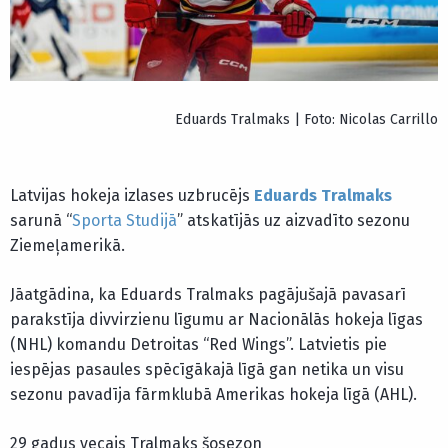
Eduards Tralmaks | Foto: Nicolas Carrillo
Latvijas hokeja izlases uzbrucējs
Eduards Tralmaks
sarunā “
Sporta Studijā
” atskatījās uz aizvadīto sezonu
Ziemeļamerikā.
Jāatgādina, ka Eduards Tralmaks pagājušajā pavasarī
parakstīja divvirzienu līgumu ar Nacionālās hokeja līgas
(NHL) komandu Detroitas “Red Wings”. Latvietis pie
iespējas pasaules spēcīgākajā līgā gan netika un visu
sezonu pavadīja fārmklubā Amerikas hokeja līgā (AHL).
29 gadus vecais Tralmaks šosezon