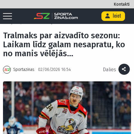
Kontakti
Ieiet
Sākums
/
Hokejs
/
Tralmaks par aizvadīto sezonu: Laikam līdz galam
nesapratu, ko no manis vēlējās…
Tralmaks par aizvadīto sezonu:
Laikam līdz galam nesapratu, ko
no manis vēlējās…
Dalies
Sportazinas
02/06/2026 16:54