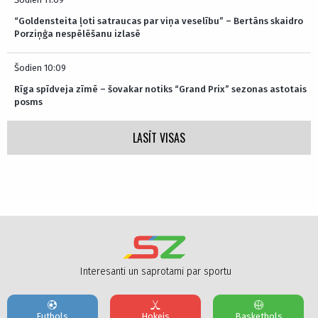
“Goldensteita ļoti satraucas par viņa veselību” – Bertāns skaidro
Porziņģa nespēlēšanu izlasē
Šodien 10:09
Rīga spīdveja zīmē – šovakar notiks “Grand Prix” sezonas astotais
posms
LASĪT VISAS
Interesanti un saprotami par sportu
Futbols
Hokejs
Basketbols