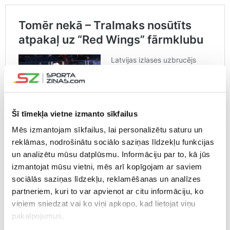
Šī tīmekļa vietne izmanto sīkfailus
Mēs izmantojam sīkfailus, lai personalizētu saturu un
reklāmas, nodrošinātu sociālo saziņas līdzekļu funkcijas
un analizētu mūsu datplūsmu. Informāciju par to, kā jūs
izmantojat mūsu vietni, mēs arī kopīgojam ar saviem
sociālās saziņas līdzekļu, reklamēšanas un analīzes
partneriem, kuri to var apvienot ar citu informāciju, ko
“Neesmu dusmīgs, jo tā dzīvē notiek, bet mani izsauca
viņiem sniedzat vai ko viņi apkopo, kad lietojat viņu
augšā, jo bija ļoti daudz traumu. Norvēģis bija satraumējis
pakalpojumus.
savu potīti, viņam iegrieza ar slidu iepriekšējā spēlē, taču