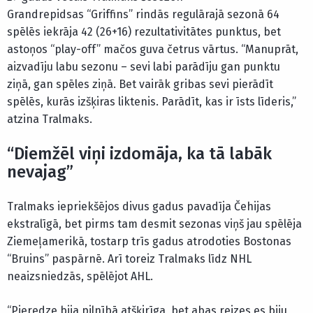
Grandrepidsas “Griffins” rindās regulārajā sezonā 64
spēlēs iekrāja 42 (26+16) rezultativitātes punktus, bet
astoņos “play-off” mačos guva četrus vārtus. “Manuprāt,
aizvadīju labu sezonu – sevi labi parādīju gan punktu
ziņā, gan spēles ziņā. Bet vairāk gribas sevi pierādīt
spēlēs, kurās izšķiras liktenis. Parādīt, kas ir īsts līderis,”
atzina Tralmaks.
“Diemžēl viņi izdomāja, ka tā labāk
nevajag”
Tralmaks iepriekšējos divus gadus pavadīja Čehijas
ekstralīgā, bet pirms tam desmit sezonas viņš jau spēlēja
Ziemeļamerikā, tostarp trīs gadus atrodoties Bostonas
“Bruins” paspārnē. Arī toreiz Tralmaks līdz NHL
neaizsniedzās, spēlējot AHL.
“Pieredze bija pilnībā atšķirīga, bet abas reizes es biju