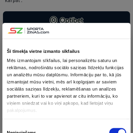
“Karpat”.
Veic likmes uz PČ hokejā
IENĀC
Šī tīmekļa vietne izmanto sīkfailus
Tereveinens duelī pret vāciešiem darbojās Somijas
Mēs izmantojam sīkfailus, lai personalizētu saturu un
pirmajā maiņā kopā ar Aleksandru Barkovu un Sakari
reklāmas, nodrošinātu sociālo saziņas līdzekļu funkcijas
Manninenu. Tereveinens laukumā pavadīja 17:58 minūtes
un analizētu mūsu datplūsmu. Informāciju par to, kā jūs
un atzīmējās ar divām rezultatīvām piespēlēm.
izmantojat mūsu vietni, mēs arī kopīgojam ar saviem
sociālās saziņas līdzekļu, reklamēšanas un analīzes
2015. gada Stenlija kausa ieguvējs Tereveinens šosezon 75
partneriem, kuri to var apvienot ar citu informāciju, ko
NHL pamatturnīra spēlēs izcēlās ar 35 (14+21)
viņiem sniedzat vai ko viņi apkopo, kad lietojat viņu
rezultativitātes punktiem. Viņš tāpat ar Somijas izlasi
pakalpojumus.
Milānas-Kortīnas olimpiskajās spēlēs izcīnīja bronzas
medaļas.
Piekrišanas
Nepieciešams