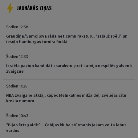
JAUNĀKĀS ZIŅAS
Šodien 12:58
Graudiņa/Samoilova rāda neticamu raksturu, “salauž spēli” un
iesoļo Hamburgas turnīra finālā
Šodien 12:33
Izraēla paziņo kandidātu sarakstu, pret Latviju nespēlēs galvenā
zvaigzne
Šodien 11:26
NBA zvaigzne atklāj, kāpēc Melnkalnes milža dēļ izvēlējās citu
krekla numuru
Šodien 10:43
“Bija vērts gaidīt” – Čehijas kluba stūrmanis Jakam velta labus
vārdus