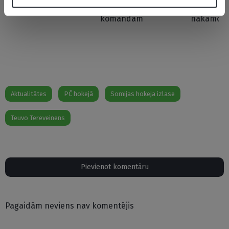
velta labus vārdus
vienu no Rīgas
līgumu, vī
komandām
nākamo s
Aktualitātes
PČ hokejā
Somijas hokeja izlase
Teuvo Tereveinens
Pievienot komentāru
Pagaidām neviens nav komentējis