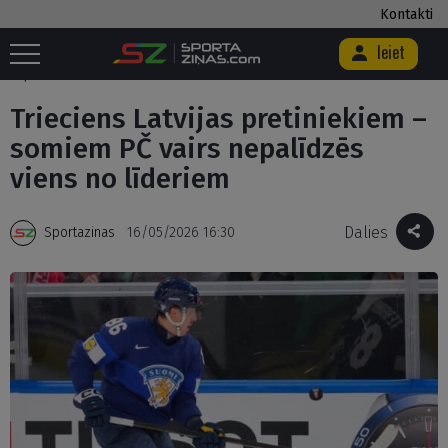
Kontakti
Ieiet
Sākums
/
Hokejs
/
Trieciens Latvijas pretiniekiem – somiem PČ vairs
nepalīdzēs viens no līderiem
Trieciens Latvijas pretiniekiem –
somiem PČ vairs nepalīdzēs
viens no līderiem
Dalies
Sportazinas
16/05/2026 16:30