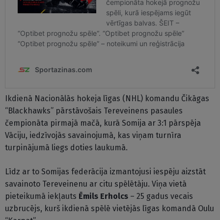
Ikdienā Nacionālās hokeja līgas (NHL) komandu Čikāgas
“Blackhawks” pārstāvošais Tereveinens pasaules
čempionāta pirmajā mačā, kurā Somija ar 3:1 pārspēja
Vāciju, iedzīvojās savainojumā, kas viņam turnīra
turpinājumā liegs doties laukumā.
Līdz ar to Somijas federācija izmantojusi iespēju aizstāt
savainoto Tereveinenu ar citu spēlētāju. Viņa vietā
pieteikumā iekļauts
Ēmils Erholcs
– 25 gadus vecais
uzbrucējs, kurš ikdienā spēlē vietējās līgas komandā Oulu