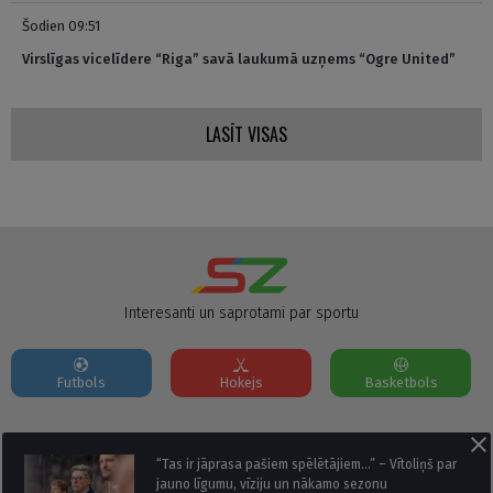
Šodien 09:51
Virslīgas vicelīdere “Riga” savā laukumā uzņems “Ogre United”
LASĪT VISAS
Interesanti un saprotami par sportu
Futbols
Hokejs
Basketbols
Par mums
Reklāmas Parametri
Kontakti
“Tas ir jāprasa pašiem spēlētājiem…” – Vītoliņš par
jauno līgumu, vīziju un nākamo sezonu