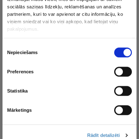
sociālās saziņas līdzekļu, reklamēšanas un analīzes
Iepriekšējā Baltijas līgas sezonā par čempionēm kļuva
partneriem, kuri to var apvienot ar citu informāciju, ko
Viļņas “Kibirkštis” basketbolistes, kuras finālā pārspēja
viņiem sniedzat vai ko viņi apkopo, kad lietojat viņu
Klaipēdas “Neptūnas”, bet cīņā par bronzas medaļām
pakalpojumus.
“TTT Rīga” pieveica Klaipēdas LCC.
Piekrišanas
Nepieciešams
CITAS ZIŅAS NO ŠĪS KATEGORIJAS
izvēle
Preferences
Statistika
Lasmanis un Ķīnas
Cipruss: Rasisms un
“Goldenste
Mārketings
komanda iekļūst
diskriminācija nav
satraucas
“Challenger” turnīra
viedoklis, tā nav daļa
veselību”
ceturtdaļfinālā
no Latvijas
skaidro P
basketbola vērtībām
nespēlēša
Rādīt detalizēti