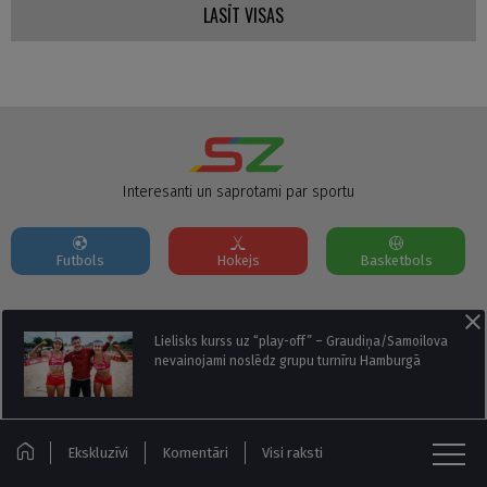
LASĪT VISAS
Interesanti un saprotami par sportu
Futbols
Hokejs
Basketbols
Par mums
Reklāmas Parametri
Kontakti
Lielisks kurss uz “play-off” – Graudiņa/Samoilova
nevainojami noslēdz grupu turnīru Hamburgā
Seko mums:
Ekskluzīvi
Komentāri
Visi raksti
© Sportazinas.com - Visas tiesības rezervētas.