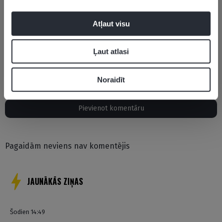
Atļaut visu
Ļaut atlasi
Aktualitātes
TTT Rīga
Noraidīt
Pievienot komentāru
Pagaidām neviens nav komentējis
JAUNĀKĀS ZIŅAS
Šodien 14:49