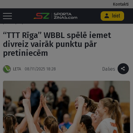
Kontakti
Ieiet
Sākums
/
Basketbols
/
“TTT Rīga” WBBL spēlē iemet divreiz vairāk
punktu pār pretiniecēm
“TTT Rīga” WBBL spēlē iemet
divreiz vairāk punktu pār
pretiniecēm
Dalies
LETA
08/11/2025 18:28