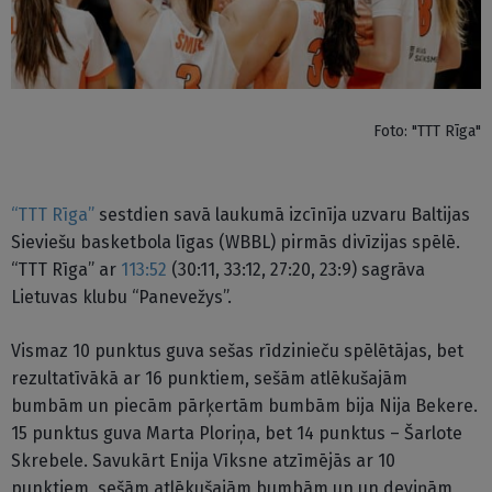
Foto: "TTT Rīga"
“TTT Rīga”
sestdien savā laukumā izcīnīja uzvaru Baltijas
Sieviešu basketbola līgas (WBBL) pirmās divīzijas spēlē.
“TTT Rīga” ar
113:52
(30:11, 33:12, 27:20, 23:9) sagrāva
Lietuvas klubu “Panevežys”.
Vismaz 10 punktus guva sešas rīdzinieču spēlētājas, bet
rezultatīvākā ar 16 punktiem, sešām atlēkušajām
bumbām un piecām pārķertām bumbām bija Nija Bekere.
15 punktus guva Marta Ploriņa, bet 14 punktus – Šarlote
Skrebele. Savukārt Enija Vīksne atzīmējās ar 10
punktiem, sešām atlēkušajām bumbām un un deviņām