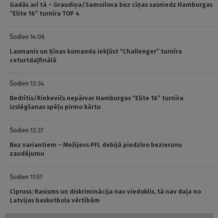
Gadās arī tā – Graudiņa/Samoilova bez cīņas sasniedz Hamburgas
“Elite 16” turnīra TOP 4
Šodien 14:06
Lasmanis un Ķīnas komanda iekļūst “Challenger” turnīra
ceturtdaļfinālā
Šodien 13:34
Bedrītis/Rinkevičs nepārvar Hamburgas “Elite 16” turnīra
izslēgšanas spēļu pirmo kārtu
Šodien 12:37
Bez variantiem – Mežijevs PFL debijā piedzīvo bezierunu
zaudējumu
Šodien 11:57
Cipruss: Rasisms un diskriminācija nav viedoklis, tā nav daļa no
Latvijas basketbola vērtībām