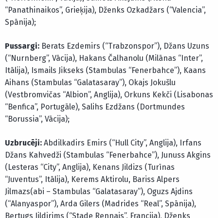
“Panathinaikos”, Grieķija), Dženks Ozkadžars (“Valencia”,
Spānija);
Pussargi:
Berats Ezdemirs (“Trabzonspor”), Džans Uzuns
(“Nurnberg”, Vācija), Hakans Čalhanolu (Milānas “Inter”,
Itālija), Ismails Jikseks (Stambulas “Fenerbahce”), Kaans
Aihans (Stambulas “Galatasaray”), Okajs Jokušlu
(Vestbromvičas “Albion”, Anglija), Orkuns Kekči (Lisabonas
“Benfica”, Portugāle), Salihs Ezdžans (Dortmundes
“Borussia”, Vācija);
Uzbrucēji:
Abdilkadirs Emirs (“Hull City”, Anglija), Irfans
Džans Kahvedži (Stambulas “Fenerbahce”), Junuss Akgins
(Lesteras “City”, Anglija), Kenans Jildizs (Turīnas
“Juventus”, Itālija), Kerems Aktirolu, Bariss Alpers
Jilmazs(abi – Stambulas “Galatasaray”), Oguzs Ajdins
(“Alanyaspor”), Arda Gilers (Madrides “Real”, Spānija),
Bertugs Jildirims (“Stade Rennais”, Francija), Dženks