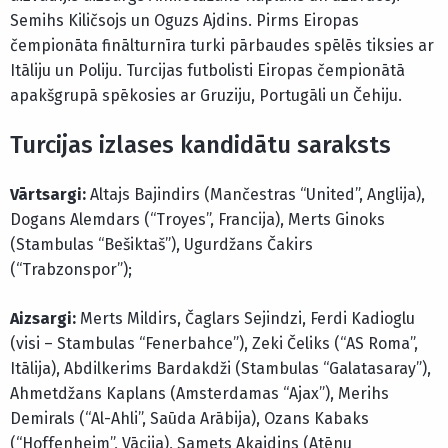
Semihs Kiličsojs un Oguzs Ajdins. Pirms Eiropas
čempionāta finālturnīra turki pārbaudes spēlēs tiksies ar
Itāliju un Poliju. Turcijas futbolisti Eiropas čempionātā
apakšgrupā spēkosies ar Gruziju, Portugāli un Čehiju.
Turcijas izlases kandidātu saraksts
Vārtsargi:
Altajs Bajindirs (Mančestras “United”, Anglija),
Dogans Alemdars (“Troyes”, Francija), Merts Ginoks
(Stambulas “Bešiktaš”), Ugurdžans Čakirs
(“Trabzonspor”);
Aizsargi:
Merts Mildirs, Čaglars Sejindzi, Ferdi Kadioglu
(visi – Stambulas “Fenerbahce”), Zeki Čeliks (“AS Roma”,
Itālija), Abdilkerims Bardakdži (Stambulas “Galatasaray”),
Ahmetdžans Kaplans (Amsterdamas “Ajax”), Merihs
Demirals (“Al-Ahli”, Saūda Arābija), Ozans Kabaks
(“Hoffenheim”, Vācija), Samets Akajdins (Atēnu