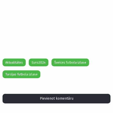
Aktualitātes
Euro2024
Šveices futbola izlase
Turcijas futbola izlase
Pievienot komentāru