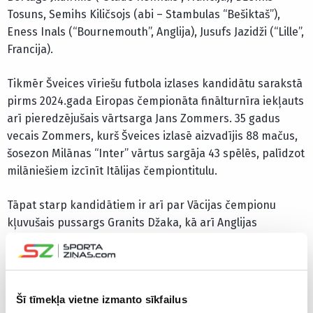
Tosuns, Semihs Kiličsojs (abi – Stambulas “Bešiktaš”),
Eness Inals (“Bournemouth”, Anglija), Jusufs Jazidži (“Lille”,
Francija).
Tikmēr Šveices vīriešu futbola izlases kandidātu sarakstā
pirms 2024.gada Eiropas čempionāta finālturnīra iekļauts
arī pieredzējušais vārtsarga Jans Zommers. 35 gadus
vecais Zommers, kurš Šveices izlasē aizvadījis 88 mačus,
šosezon Milānas “Inter” vārtus sargāja 43 spēlēs, palīdzot
milāniešiem izcīnīt Itālijas čempiontitulu.
Tāpat starp kandidātiem ir arī par Vācijas čempionu
kļuvušais pussargs Granits Džaka, kā arī Anglijas
premjerlīgas pirmās vietas ieguvējs aizsargs Manuels
Akandži. Šveicieši A apakšgrupā spēkosies ar mājinieci
Vāciju, Skotiju un Ungāriju.
Šī tīmekļa vietne izmanto sīkfailus
Šveices izlases kandidātu saraksts