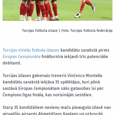
Turcijas futbola izlase | Foto: Turcijas futbola federācija
Turcijas vīriešu futbola izlases
kandidātu sarakstā pirms
Eiropas čempionāta
finālturnīra iekļauti trīs potenciālie
debitanti.
Turcijas izlases galvenais treneris Vinčenco Montella
kandidātu sarakstā iekļāva 35 spēlētājus, kuri pilnā
sastāvā Eiropas čempionātam sāks gatavoties īsi pēc
Čempionu līgas fināla, kas norisinājās sestdien.
Starp 35 kandidātiem nevienu maču pieaugušo izlasē nav
aizvadījis aizsargs Ahmetdžans Kaplans un uzbrucēji