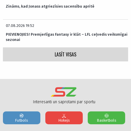
Zināms, kad Jonass atgriezīsies sacensību apritē
07.08.2026 19:52
PIEVIENOJIES! Premjerlīgas Fantasy ir klāt – LFL ceļvedis veiksmīgai
sezonai
LASĪT VISAS
Interesanti un saprotami par sportu
Futbols
Hokejs
Basketbols