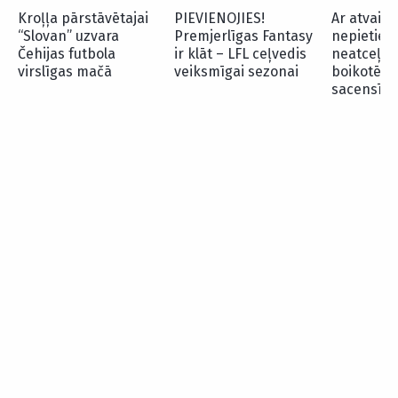
Kroļļa pārstāvētajai
PIEVIENOJIES!
Ar atvain
“Slovan” uzvara
Premjerlīgas Fantasy
nepietiek
Čehijas futbola
ir klāt – LFL ceļvedis
neatceļ d
virslīgas mačā
veiksmīgai sezonai
boikotēt F
sacensīb