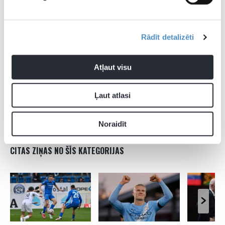
Francija), Filips Ugriničs (Bernes “Young Boys”), Granits
Džaka (Leverkūzenes “Bayer”, Vācija), Deniss Zakarija
(“Monaco”, Francija);
Rādīt detalizēti
Uzbrucēji:
Zeki Amduni (“Burnley”, Anglija), Kvadvo Dua
Atļaut visu
(Razgradas “Ludogorets”, Bulgārija), Brils Embolo
(“Monaco”, Francija), Dans Ndojē (“Bologna”, Itālija), Noa
Ļaut atlasi
Okafors (“AC Milan”, Itālija), Renato Štefens (“Lugano”),
Rubens Vargass (“Augsburg”, Vācija), Andi Zekiri (“Genk”,
Beļģija), Stīvens Cūbers (Atēnu AEK, Grieķija).
Noraidīt
CITAS ZIŅAS NO ŠĪS KATEGORIJAS