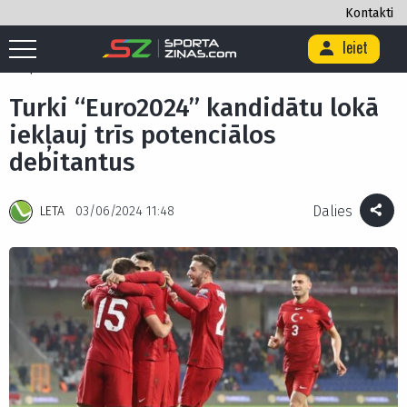
Kontakti
Ieiet
Sākums
/
Futbols
/
Euro 2024
/
Turki “Euro2024” kandidātu lokā iekļauj
trīs potenciālos debitantus
Turki “Euro2024” kandidātu lokā
iekļauj trīs potenciālos
debitantus
Dalies
LETA
03/06/2024 11:48