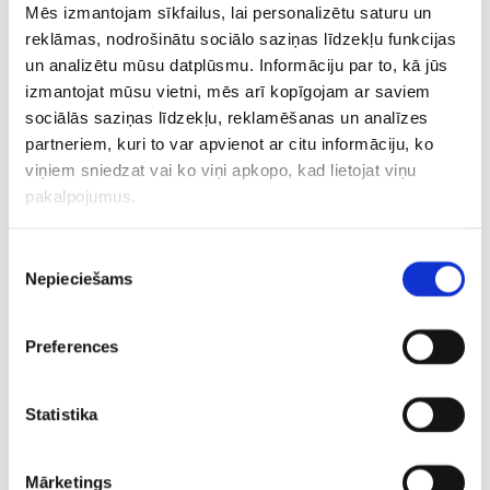
Mēs izmantojam sīkfailus, lai personalizētu saturu un
reklāmas, nodrošinātu sociālo saziņas līdzekļu funkcijas
Vārtsargi:
Jans Zommers (Milānas “Inter”, Itālija), Gregors
un analizētu mūsu datplūsmu. Informāciju par to, kā jūs
Kobels (Dortmundes “Borussia”, Vācija), Marvins Kellers
izmantojat mūsu vietni, mēs arī kopīgojam ar saviem
(“Winterthur”), Paskāls Lorecs (“Luzern”), Ivons Mvogo
sociālās saziņas līdzekļu, reklamēšanas un analīzes
(“Lorient”, Francija);
partneriem, kuri to var apvienot ar citu informāciju, ko
viņiem sniedzat vai ko viņi apkopo, kad lietojat viņu
Aizsargi:
Maneuls Akandži (Mančestras “City”, Anglija),
pakalpojumus.
Niko Elvedi (Menhengladbahas “Borussia”, Vācija), Albians
Hajdari (“Lugano”), Kevins Mbabu (“Augsburg”, Vācija),
Piekrišanas
Rikardo Rodrigess (“Torino”, Itālija), Fabians Šērs
Nepieciešams
izvēle
(Ņūkāslas “United”, Anglija), Leonīds Štergiu (“VfB
Stuttgart”, Vācija), Silvans Vidmers (“Mainz 05”, Vācija),
Preferences
Sedriks Cezigers (“Wolfsburg”, Vācija);
Pussargi:
Mišels Ebišers, Remo Freilers (abi – “Bologna”,
Statistika
Itālija), Urans Bislimi (“Lugano”), Ardons Jašari (“Luzern”),
Fabians Rīders (“Stade Rennais”, Francija), Džerdans
Mārketings
Šakiri (Čikāgas “Fire”, ASV), Vinsents Sjerro (“Toulouse”,