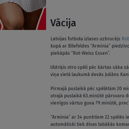
Vācija
Latvijas futbola izlases uzbrucējs
Rob
kopā ar Bīlefeldes “Arminia” piedzīvo
piekāpās “Rot-Weiss Essen”.
Uldriķis otro spēli pēc kārtas sāka 
viņa vietā laukumā devās Juliāns Kan
Pirmajā puslaikā pēc spēlētām 20 min
otrajā puslaikā 63.minūtē pārsvaru 
vienīgos vārtus guva 79.minūtē, pr
“Arminia” ar 34 punktiem 22 spēlēs i
automātiski tiek divas labākās koman