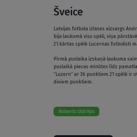
Šveice
Latvijas futbola izlases aizsargs An
bija laukumā visu spēli, viņa pārstāv
21.kārtas spēlē Lucernas futbolisti māj
Pirmā puslaika izskaņā laukuma saimn
puslaikā piecas minūtes līdz pamatl
“Luzern” ar 36 punktiem 21 spēlē ir o
diviem punktiem.
Roberts Uldriķis