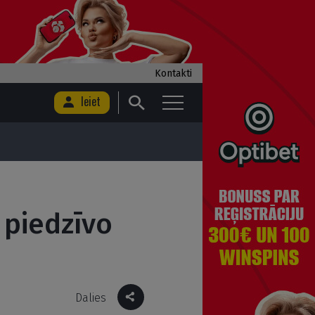
Kontakti
Ieiet
ā piedzīvo
Dalies