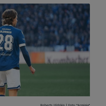
Roberts Uldriķis | Foto: "Arminia"