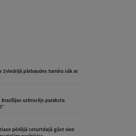
e Zviedrijā pārbaudes turnīru sāk ar
Brazīlijas uzbrucējs paraksta
l”
zlase pēdējā ceturtdaļā gūst vien