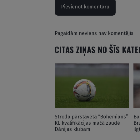
Pievienot komentāru
Pagaidām neviens nav komentējis
CITAS ZIŅAS NO ŠĪS KAT
Stroda pārstāvētā “Bohemians”
Ba
KL kvalifikācijas mačā zaudē
Br
Dānijas klubam
il