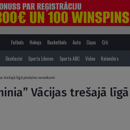
Futbols
Hokejs
Basketbols
Auto
Cīņas
Citi
Ekskluzīvi
Sporta Likmes
Sporta ABC
Video
Kalendārs
jas trešajā līgā piedzīvo neveiksmi
minia” Vācijas trešajā līg