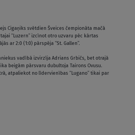
drejs Cigaņiks svētdien Šveices čempionāta mačā
ētajai “Luzern” izcīnot otro uzvaru pēc kārtas
ās ar 2:0 (1:0) pārspēja “St. Gallen”.
iekus vadībā izvirzīja Adrians Grbičs, bet otrajā
aika beigām pārsvaru dubultoja Tairons Ovusu.
trā, atpaliekot no līdervienības “Lugano” tikai par