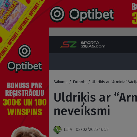
Sākums
/
Futbols
/
Uldriķis ar “Arminia” Vāci
Uldriķis ar “Ar
neveiksmi
LETA
02/02/2025 16:52