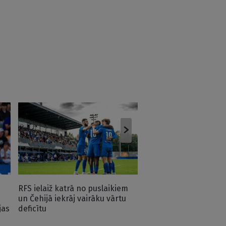
FIFA ārkārtas sapulce
ietekmējusi Infantīno
drošību?
RFS ielaiž katrā no puslaikiem
un Čehijā iekrāj vairāku vārtu
jas
deficītu