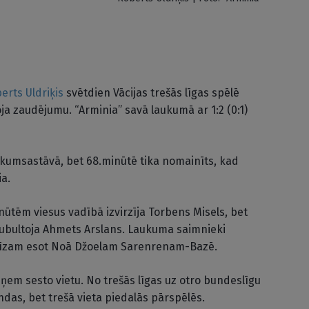
erts Uldriķis
svētdien Vācijas trešās līgas spēlē
ja zaudējumu. “Arminia” savā laukumā ar 1:2 (0:1)
sākumsastāvā, bet 68.minūtē tika nomainīts, kad
ia.
ūtēm viesus vadībā izvirzīja Torbens Misels, bet
dubultoja Ahmets Arslans. Laukuma saimnieki
ecīzam esot Noā Džoelam Sarenrenam-Bazē.
eņem sesto vietu. No trešās līgas uz otro bundeslīgu
das, bet trešā vieta piedalās pārspēlēs.