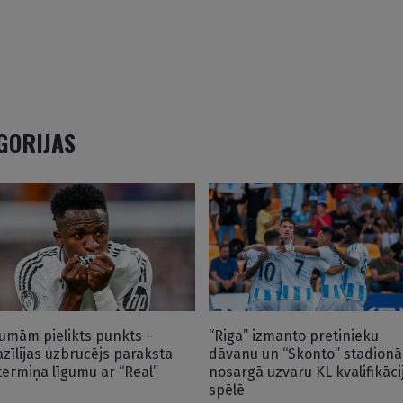
EGORIJAS
umām pielikts punkts –
“Riga” izmanto pretinieku
azīlijas uzbrucējs paraksta
dāvanu un “Skonto” stadionā
gtermiņa līgumu ar “Real”
nosargā uzvaru KL kvalifikāci
spēlē