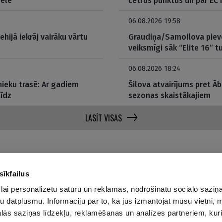
pēlē
četrus punktus un par EČ
06.08.2026 19:58
ehijā iekrāj vairāku vārtu
Graudiņa/Samoilova pieve
veiksmīgi sāk “Elite 16” 
06.08.2026 18:24
ieku trasē: Ar gadiem
Šilova atvairījums pret 
līdz
sezonas skaistākajiem
LASĪT VISAS
sīkfailus
lai personalizētu saturu un reklāmas, nodrošinātu sociālo saziņa
Par mums
Privā
u datplūsmu. Informāciju par to, kā jūs izmantojat mūsu vietni, 
ās saziņas līdzekļu, reklamēšanas un analīzes partneriem, kuri
Reklāmas Parametri