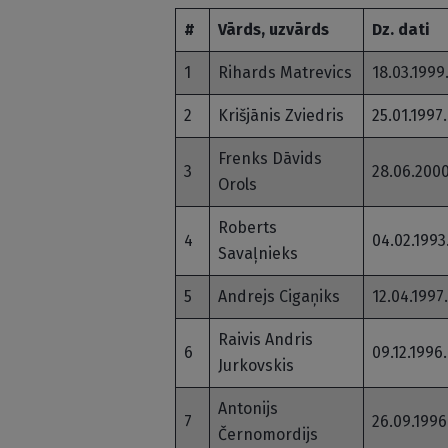
#
Vārds, uzvārds
Dz. dati
1
Rihards Matrevics
18.03.1999
2
Krišjānis Zviedris
25.01.1997.
Frenks Dāvids
3
28.06.2000
Orols
Roberts
4
04.02.1993
Savaļnieks
5
Andrejs Cigaņiks
12.04.1997.
Raivis Andris
6
09.12.1996.
Jurkovskis
Antonijs
7
26.09.1996
Černomordijs