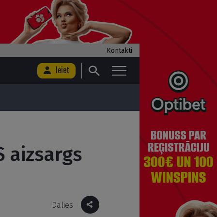
Kontakti
Ieiet
S aizsargs
Dalies