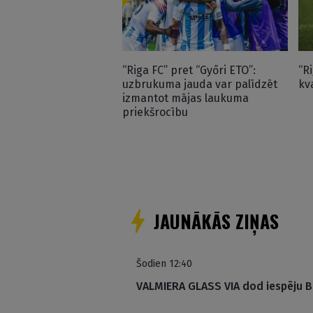
“Riga FC” pret “Győri ETO”:
“R
uzbrukuma jauda var palīdzēt
kv
izmantot mājas laukuma
priekšrocību
JAUNĀKĀS ZIŅAS
Šodien 12:40
VALMIERA GLASS VIA dod iespēju 