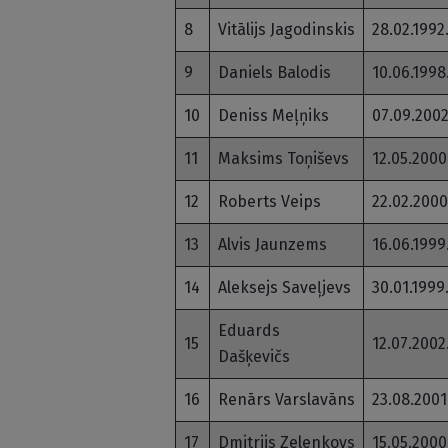
8
Vitālijs Jagodinskis
28.02.1992
9
Daniels Balodis
10.06.1998
10
Deniss Meļņiks
07.09.2002
11
Maksims Toņiševs
12.05.2000
12
Roberts Veips
22.02.2000
13
Alvis Jaunzems
16.06.1999
14
Aleksejs Saveļjevs
30.01.1999
Eduards
15
12.07.2002
Dašķevičs
16
Renārs Varslavāns
23.08.2001
17
Dmitrijs Zelenkovs
15.05.2000