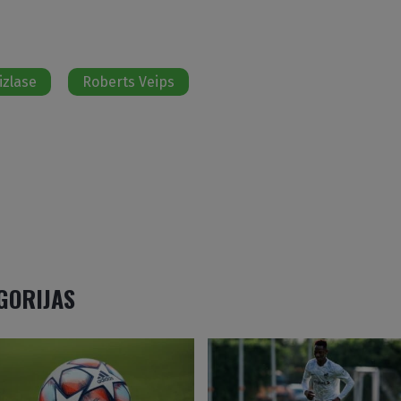
izlase
Roberts Veips
EGORIJAS