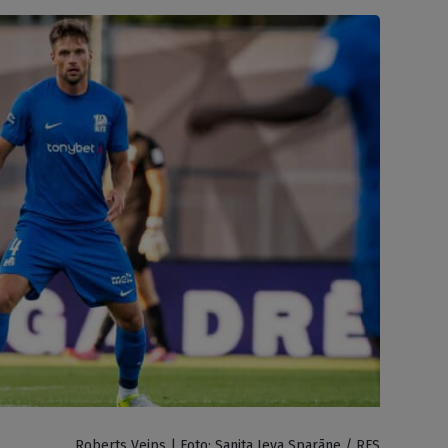
Roberts Veips | Foto: Sanita Ieva Sparāne / RFS