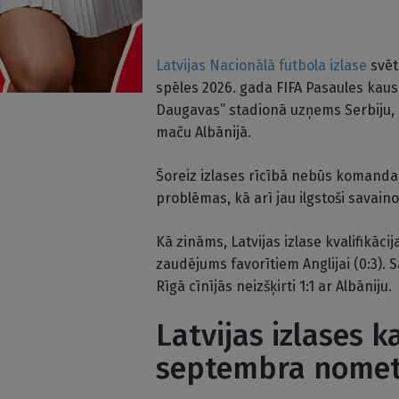
Latvijas Nacionālā futbola izlase
svēt
spēles 2026. gada FIFA Pasaules kausa
Daugavas” stadionā uzņems Serbiju, 
maču Albānijā.
Šoreiz izlases rīcībā nebūs komandas
problēmas, kā arī jau ilgstoši savain
Kā zināms, Latvijas izlase kvalifikāci
zaudējums favorītiem Anglijai (0:3). S
Rīgā cīnījās neizšķirti 1:1 ar Albāniju.
Latvijas izlases 
septembra nomet