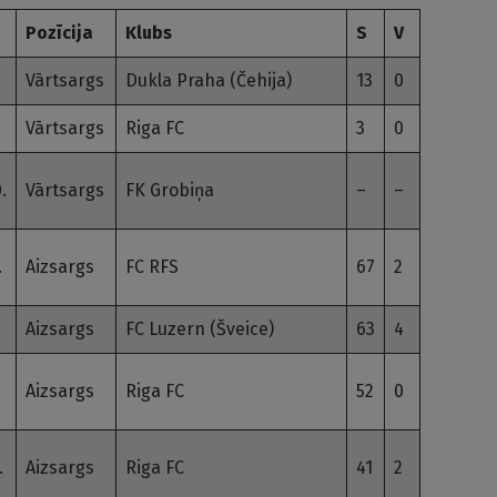
Pozīcija
Klubs
S
V
.
Vārtsargs
Dukla Praha (Čehija)
13
0
Vārtsargs
Riga FC
3
0
.
Vārtsargs
FK Grobiņa
–
–
.
Aizsargs
FC RFS
67
2
Aizsargs
FC Luzern (Šveice)
63
4
Aizsargs
Riga FC
52
0
.
Aizsargs
Riga FC
41
2