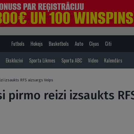
Futbols
Hokejs
Basketbols
Auto
Cīņas
Citi
Ekskluzīvi
Sporta Likmes
Sporta ABC
Video
Kalendārs
eizi izsaukts RFS aizsargs Veips
si pirmo reizi izsaukts RF