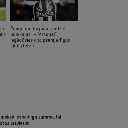
gā
Čempione turpina “audzēt
ais
muskuļus” – “Arsenal”
iegādāsies cita premjerlīgas
kluba līderi
samaksā iespaidīgu summu, lai
otos latvietim