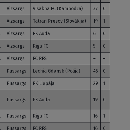
.
Aizsargs
Visakha FC (Kambodža)
37
0
.
Aizsargs
Tatran Presov (Slovākija)
19
1
.
Aizsargs
FK Auda
6
0
.
Aizsargs
Riga FC
5
0
.
Aizsargs
FC RFS
–
–
.
Pussargs
Lechia Gdansk (Polija)
45
0
.
Pussargs
FK Liepāja
29
1
.
Pussargs
FK Auda
19
0
.
Pussargs
Riga FC
16
1
.
Pussargs
FC RFS
16
0