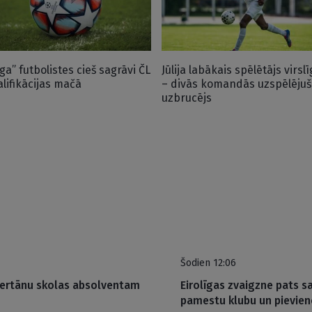
iga” futbolistes cieš sagrāvi ČL
Jūlija labākais spēlētājs virslī
alifikācijas mačā
– divās komandās uzspēlējuš
uzbrucējs
Šodien 12:06
Bertānu skolas absolventam
Eirolīgas zvaigzne pats 
pamestu klubu un pievien