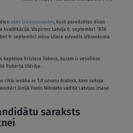
dien
sāks treniņnometni
, kurā paredzētas divas
 kvalifikācijā. Vispirms Latvija 6. septembrī “BTA
bet 9. septembrī mūsu izlase aizvadīs izbraukuma
 kapteiņa Kristera Tobera, kuram ir veselības
otā Roberta Uldriķa.
jas ciklu iesāka ar 1:0 uzvaru Andorā, kam sekoja
avukārt jūnijā Paolo Nikolato vadītā Latvijas izlase
kandidātu saraksts
nei