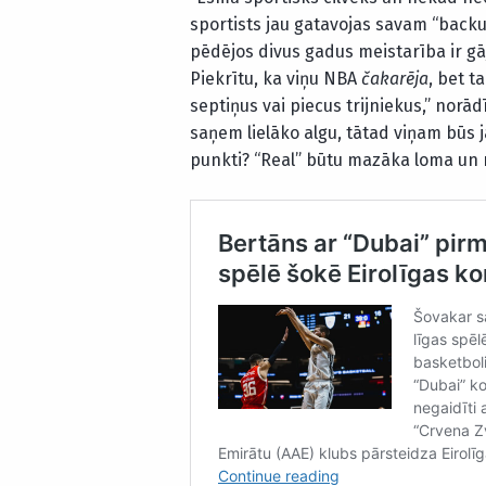
sportists jau gatavojas savam “backup
pēdējos divus gadus meistarība ir gāj
Piekrītu, ka viņu NBA
čakarēja
, bet t
septiņus vai piecus trijniekus,” norā
saņem lielāko algu, tātad viņam būs jā
punkti? “Real” būtu mazāka loma un ne