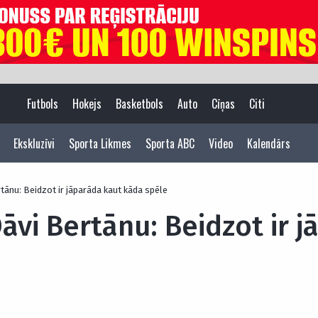
Futbols
Hokejs
Basketbols
Auto
Cīņas
Citi
Ekskluzīvi
Sporta Likmes
Sporta ABC
Video
Kalendārs
rtānu: Beidzot ir jāparāda kaut kāda spēle
Dāvi Bertānu: Beidzot ir 