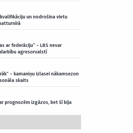
kvalifikāciju un nodrošina vietu
atturnīrā
s ar federāciju” – LBS nevar
darbību agresorvalstī
airāk” – kamaniņu izlasei nākamsezon
sonāla skaits
 ar prognozēm izgāzos, bet šī bija