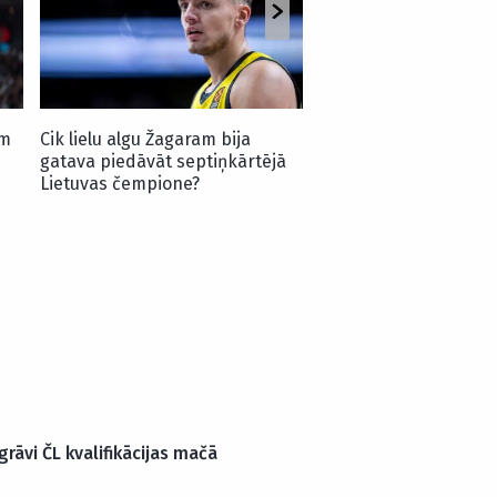
amerikāņu basketboli
em
Cik lielu algu Žagaram bija
gatava piedāvāt septiņkārtējā
Lietuvas čempione?
grāvi ČL kvalifikācijas mačā