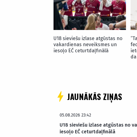
U18 sieviešu izlase atgūstas no
“T
vakardienas neveiksmes un
fe
iesoļo EČ ceturtdaļfinālā
ie
da
JAUNĀKĀS ZIŅAS
05.08.2026 23:42
U18 sieviešu izlase atgūstas no v
iesoļo EČ ceturtdaļfinālā