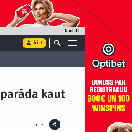
Kontakti
Ieiet
jāparāda kaut
Dalies