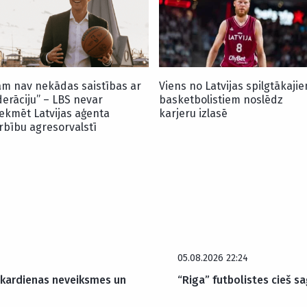
am nav nekādas saistības ar
Viens no Latvijas spilgtākaji
derāciju” – LBS nevar
basketbolistiem noslēdz
tekmēt Latvijas aģenta
karjeru izlasē
rbību agresorvalstī
05.08.2026 22:24
akardienas neveiksmes un
“Riga” futbolistes cieš sa