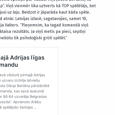
”. Viņš vienmēr tika uztverts kā TOP spēlētājs, bet
usi uz leju. Beidzot ir jāparāda kaut kāda spēle.
ad atnāc Latvijas izlasē, sagatavojies, samet 10,
dīja Valters. “Pieņemsim, ka tagad komandā viņš
taisa rezultāts. Ja viņš metīs pa pieci, septiņi
būtu tik psiholoģiski grūti spēlēt.”