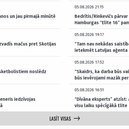
05.08.2026 21:15
anos un jau pirmajā minūtē
Bedrītis/Rinkevičs pārvar 
Hamburgas “Elite 16” pam
05.08.2026 19:17
izvadīs mačus pret Skotijas
“Tam nav nekādas saistība
ietekmēt Latvijas aģenta 
05.08.2026 17:52
asketbolistiem noslēdz
“Skaidrs, ka darba būs v
būs ievērojami mazāk per
05.08.2026 16:51
eneris iedzīvojas
“Dīvāna eksperts” atzīst:
mā
visu laiku spēcīgākā Elite
LASĪT VISAS