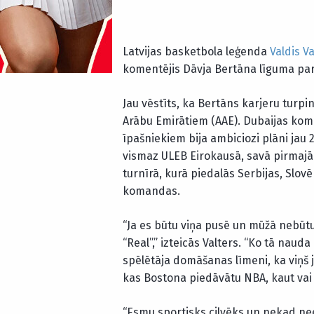
Latvijas basketbola leģenda
Valdis Va
komentējis Dāvja Bertāna līguma pa
Jau vēstīts, ka Bertāns karjeru turpi
Arābu Emirātiem (AAE). Dubaijas kom
īpašniekiem bija ambiciozi plāni jau 
vismaz ULEB Eirokausā, savā pirmajā 
turnīrā, kurā piedalās Serbijas, Slovē
komandas.
“Ja es būtu viņa pusē un mūžā nebūtu 
“Real”,” izteicās Valters. “Ko tā na
spēlētāja domāšanas līmeni, ka viņš jau
kas Bostona piedāvātu NBA, kaut vai
“Esmu sportisks cilvēks un nekad nee