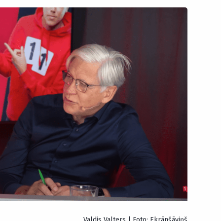
Valdis Valters | Foto: Ekrānšāviņš