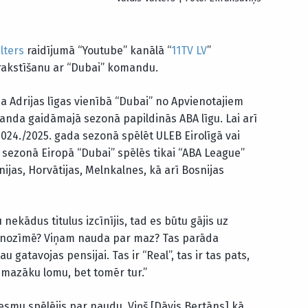
lters
raidījumā “Youtube” kanālā “
11TV LV
”
rakstīšanu ar “Dubai” komandu.
na Adrijas līgas vienībā “Dubai” no Apvienotajiem
anda gaidāmajā sezonā papildinās ABA līgu. Lai arī
2024./2025. gada sezonā spēlēt ULEB Eirolīgā vai
sezonā Eiropā “Dubai” spēlēs tikai “ABA League”
nijas, Horvātijas, Melnkalnes, kā arī Bosnijas
nekādus titulus izcīnījis, tad es būtu gājis uz
uda nozīmē? Viņam nauda par maz? Tas parāda
 gatavojas pensijai. Tas ir “Real”, tas ir tas pats,
 mazāku lomu, bet tomēr tur.”
smu spēlējis par naudu. Viņš [Dāvis Bertāns] kā