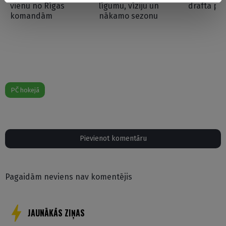
vienu no Rīgas
līgumu, vīziju un
drafta pi
komandām
nākamo sezonu
PČ hokejā
Pievienot komentāru
Pagaidām neviens nav komentējis
JAUNĀKĀS ZIŅAS