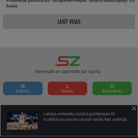
Problēmas pārvarētas? Ostapenko iekļūst Toronto dubultspēļu 1/4
finālā
LASĪT VISAS
Interesanti un saprotami par sportu
Futbols
Hokejs
Basketbols
Par mums
Reklāmas Parametri
Kontakti
Latvijas pretinieku sastāvā gaidāmajam PK
kvalifikācijas mačam iekļauti vairāki NBA spēlētāji
Seko mums: