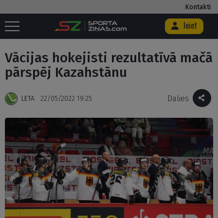
Kontakti
Ieiet
Sākums
/
Hokejs
/
Vācijas hokejisti rezultatīvā mačā pārspēj
Kazahstānu
Vācijas hokejisti rezultatīvā mačā
pārspēj Kazahstānu
Dalies
LETA
22/05/2022 19:25