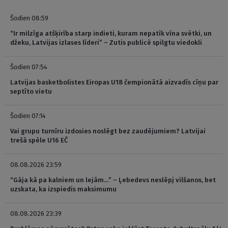
Šodien 08:59
“Ir milzīga atšķirība starp indieti, kuram nepatīk vīna svētki, un
džeku, Latvijas izlases līderi” – Zutis publicē spilgtu viedokli
Šodien 07:54
Latvijas basketbolistes Eiropas U18 čempionātā aizvadīs cīņu par
septīto vietu
Šodien 07:14
Vai grupu turnīru izdosies noslēgt bez zaudējumiem? Latvijai
trešā spēle U16 EČ
08.08.2026 23:59
“Gāja kā pa kalniem un lejām…” – Ļebedevs neslēpj vilšanos, bet
uzskata, ka izspiedis maksimumu
08.08.2026 23:39