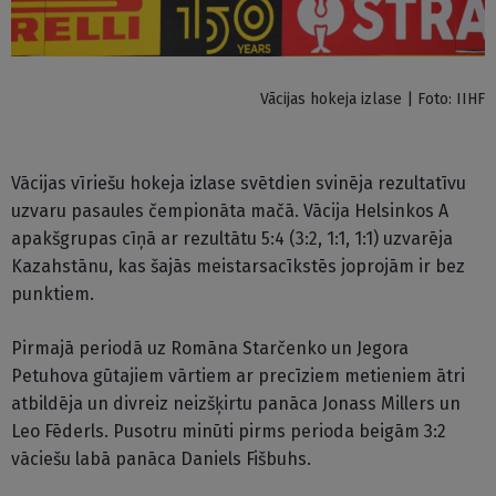
Vācijas hokeja izlase | Foto: IIHF
Vācijas vīriešu hokeja izlase svētdien svinēja rezultatīvu
uzvaru pasaules čempionāta mačā. Vācija Helsinkos A
apakšgrupas cīņā ar rezultātu 5:4 (3:2, 1:1, 1:1) uzvarēja
Kazahstānu, kas šajās meistarsacīkstēs joprojām ir bez
punktiem.
Pirmajā periodā uz Romāna Starčenko un Jegora
Petuhova gūtajiem vārtiem ar precīziem metieniem ātri
atbildēja un divreiz neizšķirtu panāca Jonass Millers un
Leo Fēderls. Pusotru minūti pirms perioda beigām 3:2
vāciešu labā panāca Daniels Fišbuhs.