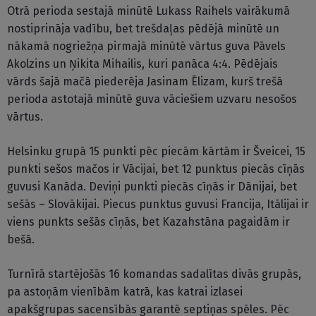
Otrā perioda sestajā minūtē Lukass Raihels vairākumā
nostiprināja vadību, bet trešdaļas pēdējā minūtē un
nākamā nogriežņa pirmajā minūtē vārtus guva Pāvels
Akolzins un Ņikita Mihailis, kuri panāca 4:4. Pēdējais
vārds šajā mačā piederēja Jasinam Ēlizam, kurš trešā
perioda astotajā minūtē guva vāciešiem uzvaru nesošos
vārtus.
Helsinku grupā 15 punkti pēc piecām kārtām ir Šveicei, 15
punkti sešos mačos ir Vācijai, bet 12 punktus piecās cīņās
guvusi Kanāda. Deviņi punkti piecās cīņās ir Dānijai, bet
sešās – Slovākijai. Piecus punktus guvusi Francija, Itālijai ir
viens punkts sešās cīņās, bet Kazahstāna pagaidām ir
bešā.
Turnīrā startējošās 16 komandas sadalītas divās grupās,
pa astoņām vienībām katrā, kas katrai izlasei
apakšgrupas sacensībās garantē septiņas spēles. Pēc