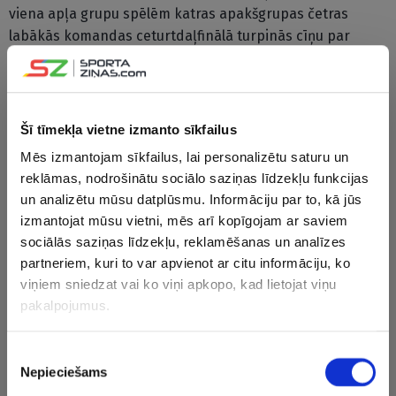
viena apļa grupu spēlēm katras apakšgrupas četras
labākās komandas ceturtdaļfinālā turpinās cīņu par
medaļām, bet turnīra vājākās komandas atšķirībā no
pagājušā gada pametīs spēcīgāko divīziju, un nākamgad
to vietā starp 16 labākajām būs Slovēnija un Ungārija.
2022.gada pasaules čempionāts Somijā norisināsies līdz
Šī tīmekļa vietne izmanto sīkfailus
29.maijam.
Mēs izmantojam sīkfailus, lai personalizētu saturu un
reklāmas, nodrošinātu sociālo saziņas līdzekļu funkcijas
un analizētu mūsu datplūsmu. Informāciju par to, kā jūs
izmantojat mūsu vietni, mēs arī kopīgojam ar saviem
sociālās saziņas līdzekļu, reklamēšanas un analīzes
partneriem, kuri to var apvienot ar citu informāciju, ko
viņiem sniedzat vai ko viņi apkopo, kad lietojat viņu
pakalpojumus.
Piekrišanas
Nepieciešams
izvēle