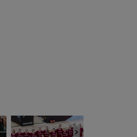
U18 izlases spēlētājs
komandu Itālijā