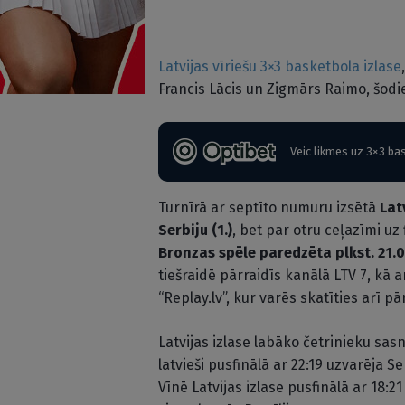
Latvijas vīriešu 3×3 basketbola izlase
Francis Lācis un Zigmārs Raimo, šodi
Veic likmes uz 3×3 ba
Turnīrā ar septīto numuru izsētā
Lat
Serbiju (1.)
, bet par otru ceļazīmi uz f
Bronzas spēle paredzēta plkst. 21.05,
tiešraidē pārraidīs kanālā LTV 7, kā a
“Replay.lv”, kur varēs skatīties arī p
Latvijas izlase labāko četrinieku sas
latvieši pusfinālā ar 22:19 uzvarēja Se
Vīnē Latvijas izlase pusfinālā ar 18:2