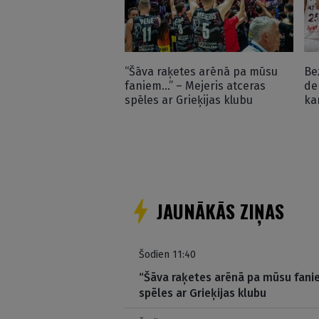
“Šāva raķetes arēnā pa mūsu
Be
faniem…” – Mejeris atceras
de
spēles ar Grieķijas klubu
ka
JAUNĀKĀS ZIŅAS
Šodien 11:40
“Šāva raķetes arēnā pa mūsu fani
spēles ar Grieķijas klubu