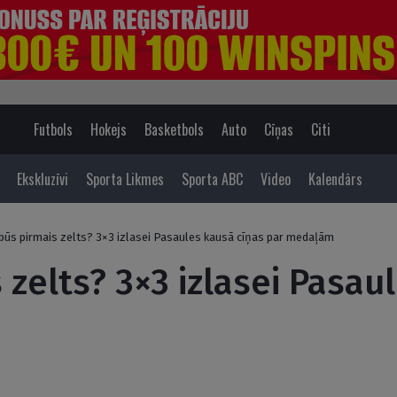
Futbols
Hokejs
Basketbols
Auto
Cīņas
Citi
Ekskluzīvi
Sporta Likmes
Sporta ABC
Video
Kalendārs
 būs pirmais zelts? 3×3 izlasei Pasaules kausā cīņas par medaļām
 zelts? 3×3 izlasei Pasau