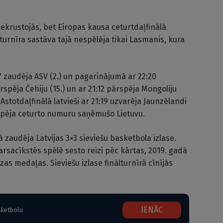
nekrustojās, bet Eiropas kausa ceturtdaļfinālā
ī turnīra sastāva tajā nespēlēja tikai Lasmanis, kura
17 zaudēja ASV (2.) un pagarinājumā ar 22:20
pārspēja Čehiju (15.) un ar 21:12 pārspēja Mongoliju
Astotdaļfinālā latvieši ar 21:19 uzvarēja Jaunzēlandi
ārspēja ceturto numuru saņēmušo Lietuvu.
ā zaudēja Latvijas 3×3 sieviešu basketbola izlase.
tarsacīkstēs spēlē sesto reizi pēc kārtas, 2019. gadā
as medaļas. Sieviešu izlase finālturnīrā cīnījās
IENĀC
sketbolu