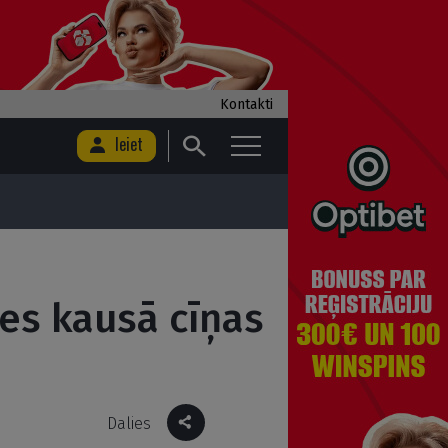
Kontakti
Ieiet
les kausā cīņas
Dalies