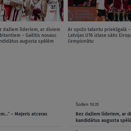
z dažiem līderiem, ar diviem
Ar spožo talantu priekšgalā –
bitantiem – Gailītis nosauc
Latvijas U16 izlase sāks Eirop
ndidātus augusta spēlēm
čempionātu
Šodien 10:35
em…” – Mejeris atceras
Bez dažiem līderiem, ar d
kandidātus augusta spē