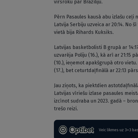
virsroku pār Brazīliju.
Pērn Pasaules kausā abu izlašu ceļi 
Latvija Serbiju uzveica ar 20:14. No š
vietā bija Rihards Kuksiks.
Latvijas basketbolisti B grupā ar 14:
uzvarēja Poliju (16.), kā arī ar 21:15 
(10.), ieņemot apakšgrupā otro vietu. 
(17.), bet ceturtdaļfinālā ar 22:13 p
Jau ziņots, ka piektdien astotdaļfināl
Latvijas vīriešu izlase pasaules meis
izcīnot sudraba un 2023. gadā – bronz
trešo reizi.
Veic likmes uz 3×3 ba