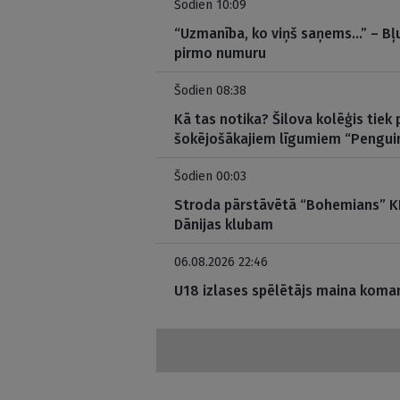
Šodien 10:09
“Uzmanība, ko viņš saņems…” – Bļu
pirmo numuru
Šodien 08:38
Kā tas notika? Šilova kolēģis tiek 
šokējošākajiem līgumiem “Pengui
Šodien 00:03
Stroda pārstāvētā “Bohemians” KL
Dānijas klubam
06.08.2026 22:46
U18 izlases spēlētājs maina koman