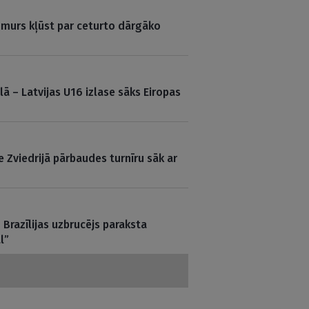
numurs kļūst par ceturto dārgāko
lā – Latvijas U16 izlase sāks Eiropas
e Zviedrijā pārbaudes turnīru sāk ar
Brazīlijas uzbrucējs paraksta
l”