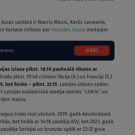
, kuras sastāvā ir Nauris Miezis, Kārlis Lasmanis,
en Varšavā cīnīsies par
Pasaules kausa
medaļām.
IENĀC
sketbolu
vijas izlase plkst. 19.10 pusfinālā tiksies ar
inālu plkst. 19.40 cīnīsies Vācija (6.) un Francija (5.).
 bet fināls – plkst. 22.15
. Latvijas izlases spēles
rī Latvijas sabiedriskā medija vietnēs “LSM.lv” un
ārējos mačus.
niegusi trešo reizi vēsturē. 2019. gadā Amsterdamā
rbiju, bet finālā ar 14:18 zaudēja ASV, bet 2023. gadā
1 zaudēja Serbijai un bronzas spēlē ar 22:12 guva