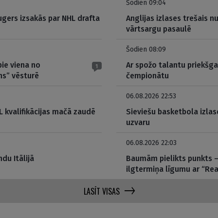
Šodien 09:04
gers izsakās par NHL drafta
Anglijas izlases trešais 
vārtsargu pasaulē
Šodien 08:09
pie viena no
Ar spožo talantu priekšga
1
ns” vēsturē
čempionātu
06.08.2026 22:53
 kvalifikācijas mačā zaudē
Sieviešu basketbola izlas
uzvaru
06.08.2026 22:03
du Itālijā
Baumām pielikts punkts – 
ilgtermiņa līgumu ar “Rea
LASĪT VISAS