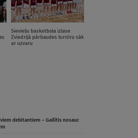
Sieviešu basketbola izlase
as
Zviedrijā pārbaudes turnīru sāk
ar uzvaru
iviem debitantiem – Gailītis nosauc
lēm