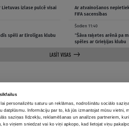
Lietuvas izlase pulcē visai
Ar atvainošanos nepietie
FIFA sacensības
Šodien 11:40
dīs spēli ar Eirolīgas klubu
“Šāva raķetes arēnā pa m
spēles ar Grieķijas klubu
LASĪT VISAS
sīkfailus
lai personalizētu saturu un reklāmas, nodrošinātu sociālo saziņa
u datplūsmu. Informāciju par to, kā jūs izmantojat mūsu vietni, 
Par mums
Privā
ās saziņas līdzekļu, reklamēšanas un analīzes partneriem, kuri
Reklāmas Parametri
u, ko viņiem sniedzat vai ko viņi apkopo, kad lietojat viņu pakal
Kontakti