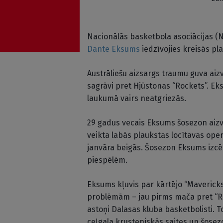
Nacionālās basketbola asociācijas (
Dante Eksums
iedzīvojies kreisās pl
Austrāliešu aizsargs traumu guva aizv
sagrāvi pret Hjūstonas “Rockets”. E
laukumā vairs neatgriezās.
29 gadus vecais Eksums šosezon aizva
veikta labās plaukstas locītavas operā
janvāra beigās. Šosezon Eksums izcēl
piespēlēm.
Eksums kļuvis par kārtējo “Mavericks
problēmām – jau pirms mača pret “Roc
astoņi Dalasas kluba basketbolisti. T
ceļgala krusteniskās saites un šosez