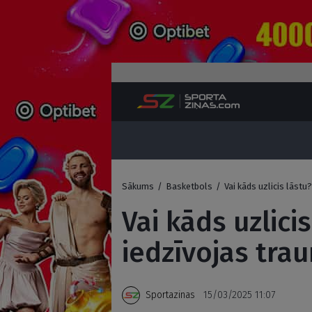
Sākums
/
Basketbols
/
Vai kāds uzlicis lāstu
Vai kāds uzlici
iedzīvojas tra
Sportazinas
15/03/2025 11:07