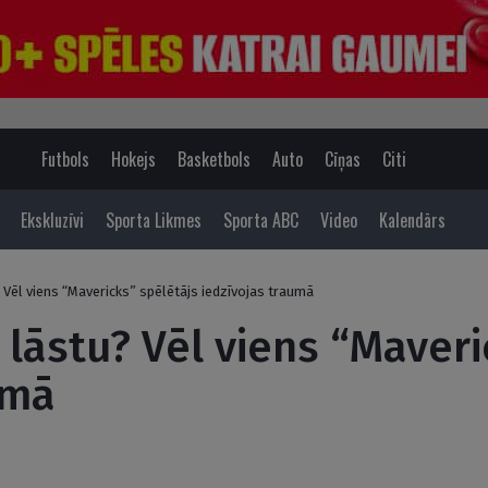
Futbols
Hokejs
Basketbols
Auto
Cīņas
Citi
Ekskluzīvi
Sporta Likmes
Sporta ABC
Video
Kalendārs
? Vēl viens “Mavericks” spēlētājs iedzīvojas traumā
s lāstu? Vēl viens “Maver
umā