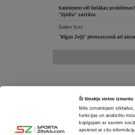
Kaimiņiem vēl lielākas problēmas? 
“šķidru” sastāvu
Šodien 12:43
“Rīgas Zeļļi” pirmssezonā arī aizva
Šī tīmekļa vietne izmanto 
Mēs izmantojam sīkfailus, 
Interesanti un saprotami par sportu
funkcijas un analizētu mūs
kopīgojam ar saviem sociāl
Seko mums:
apvienot ar citu informācij