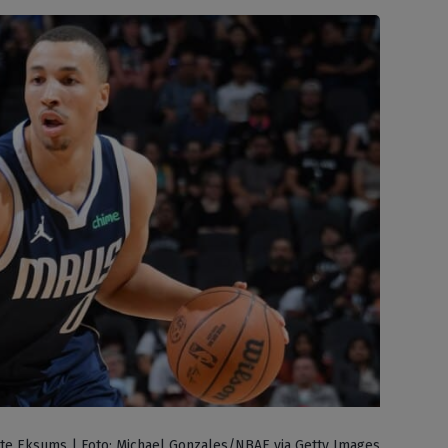
te Eksums | Foto: Michael Gonzales/NBAE via Getty Images