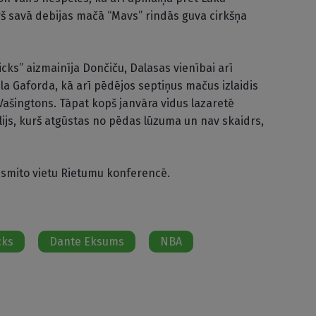
urš savā debijas mačā “Mavs” rindās guva cirkšņa
cks” aizmainīja Dončiču, Dalasas vienībai arī
ela Gaforda, kā arī pēdējos septiņus mačus izlaidis
 Vašingtons. Tāpat kopš janvāra vidus lazaretē
lijs, kurš atgūstas no pēdas lūzuma un nav skaidrs,
esmito vietu Rietumu konferencē.
cks
Dante Eksums
NBA