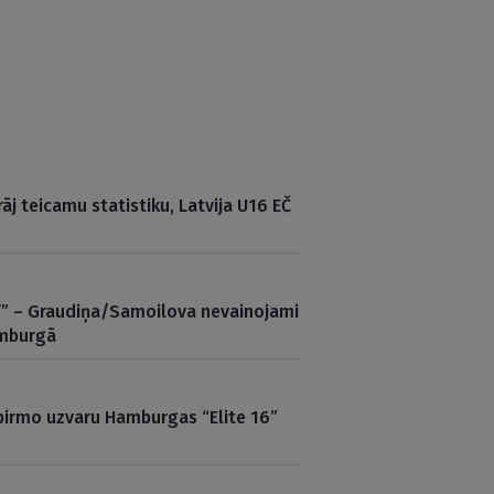
rāj teicamu statistiku, Latvija U16 EČ
ff” – Graudiņa/Samoilova nevainojami
amburgā
 pirmo uzvaru Hamburgas “Elite 16”