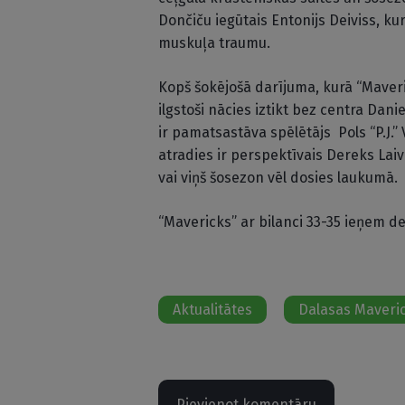
Dončiču iegūtais Entonijs Deiviss, k
muskuļa traumu.
Kopš šokējošā darījuma, kurā “Maveri
ilgstoši nācies iztikt bez centra Dani
ir pamatsastāva spēlētājs Pols “P.J.”
atradies ir perspektīvais Dereks Laiv
vai viņš šosezon vēl dosies laukumā.
“Mavericks” ar bilanci 33-35 ieņem d
Aktualitātes
Dalasas Maveri
Pievienot komentāru