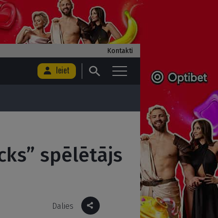
Kontakti
Ieiet
icks” spēlētājs
Dalies