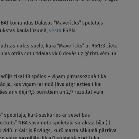
NBA) komandas Dalasas “Mavericks” spēlētājs
aukstas kaula lūzumā,
vēsta
ESPN.
adītās nakts spēlē, kurā “Mavericks” ar 96:133 cieta
ksums otrās ceturtdaļas vidū devās uz ģērbtuvēm un
dījis tikai 18 spēles – viņam pirmssezonā tika
cija, kas viņam ierindā ļāva atgriezties tikai
ies ar vidēji 9,5 punktiem un 2,9 rezultatīvām
” spēlētāju, kurš saskāries ar veselības
kets” NBA savainoto spēlētāju sarakstā bija (!)
o vidū ir Kairijs Ērvings, kurš marta sākumā pārrāva
on vairs nespēlēs, kā arī apmaiņā pret Luku