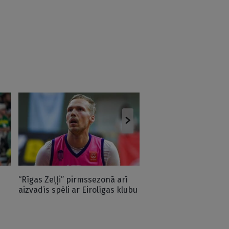
“Šāva raķetes arēnā 
faniem…” – Mejeris at
spēles ar Grieķijas kl
“Rīgas Zeļļi” pirmssezonā arī
aizvadīs spēli ar Eirolīgas klubu