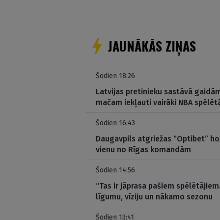
JAUNĀKĀS ZIŅAS
Šodien 18:26
Latvijas pretinieku sastāvā gaidām
mačam iekļauti vairāki NBA spēlētā
Šodien 16:43
Daugavpils atgriežas “Optibet” hok
vienu no Rīgas komandām
Šodien 14:56
“Tas ir jāprasa pašiem spēlētājiem
līgumu, vīziju un nākamo sezonu
Šodien 13:41