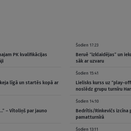
Šodien 17:23
ajam PK kvalifikācijas
Beruē “izklaidējas” un iek
ji
sāk ar uzvaru
Šodien 15:41
eja līgā un startēs kopā ar
Lielisks kurss uz “play-o
noslēdz grupu turnīru H
Šodien 14:10
…” – Vītoliņš par jauno
Bedrītis/Rinkevičs izcīna
pamatturnīrā
Šodien 13:11