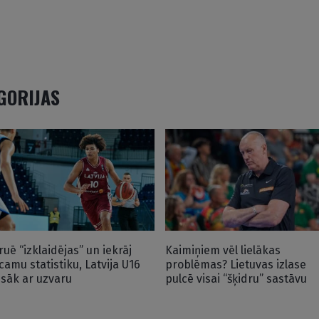
EGORIJAS
ruē “izklaidējas” un iekrāj
Kaimiņiem vēl lielākas
icamu statistiku, Latvija U16
problēmas? Lietuvas izlase
 sāk ar uzvaru
pulcē visai “šķidru” sastāvu