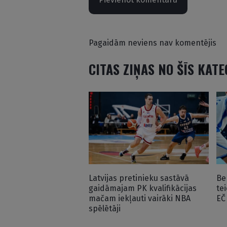
Pagaidām neviens nav komentējis
CITAS ZIŅAS NO ŠĪS KAT
Latvijas pretinieku sastāvā
Be
gaidāmajam PK kvalifikācijas
te
mačam iekļauti vairāki NBA
EČ
spēlētāji