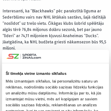
Interesanti, ka “Blackhawks” pēc parakstītā līguma ar
Sederblūmu vairs nav NHL lētākais sastāvs, šajā rādītājā
“noslīdot” uz trešo vietu. Čikāgas klubs šobrīd spēlētāju
algās tērē 76,84 miljonus dolāru sezonā, bet par jauno
“līderi” ar 74,11 miljoniem kļuvusi Anaheimas “Ducks”.
Jāatgādina, ka NHL budžeta griesti nākamsezon būs 95,5
miljoni.
🔔 Saturday morning Sodie signing!
Šī tīmekļa vietne izmanto sīkfailus
📰 ➡︎
https://t.co/6FGg7SFL5y
pic.twitter.com/fcHCA596SK
Mēs izmantojam sīkfailus, lai personalizētu saturu un
reklāmas, nodrošinātu sociālo saziņas līdzekļu funkcijas
— Chicago Blackhawks (@NHLBlackhawks)
July 26,
un analizētu mūsu datplūsmu. Informāciju par to, kā jūs
izmantojat mūsu vietni, mēs arī kopīgojam ar saviem
2025
sociālās saziņas līdzekļu, reklamēšanas un analīzes
partneriem, kuri to var apvienot ar citu informāciju, ko