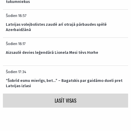
tukumniekus
Šodien 18:57
Latvijas volejbolistes zaudē arī otrajā pārbaudes spēlē
Azerbaidžānā
Šodien 18:17
Aizsaulē devies leģendārā Lionela Mesi tēvs Horhe
Šodien 17:34
“Šobrīd esmu mierīgs, bet…” – Bagatskis par gaidāmo dueli pret
Latvijas izlasi
LASĪT VISAS