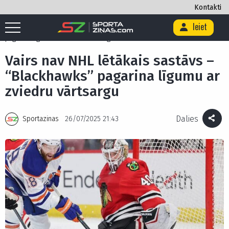
Kontakti
Ieiet
Sākums
/
Hokejs
/
Vairs nav NHL lētākais sastāvs – “Blackhawks”
pagarina līgumu ar zviedru vārtsargu
Vairs nav NHL lētākais sastāvs –
“Blackhawks” pagarina līgumu ar
zviedru vārtsargu
Dalies
Sportazinas
26/07/2025 21:43