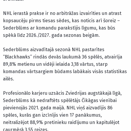
NHL ierastā prakse ir no arbitrāžas izvairīties un atrast
kopsaucēju pirms tiesas sēdes, kas noticis arī šoreiz –
Sederblūms ar komandu parakstījis līgumu, kas būs
spēkā līdz 2026./2027. gada sezonas beigām.
Sederblūms aizvadītajā sezonā NHL pastarītes
“Blackhawks” rindās devās laukumā 36 spēlēs, atvairīja
89,8% metienu un vidēji ielaida 3,18 vārtus, starp
komandas vārtsargiem būdams labākais visās statistikas
ailēs.
Profesionālo karjeru uzsācis Zviedrijas augstākajā līgā,
Sederblūms kā nedraftēts spēlētājs Čikāgas vienībai
pievienojās 2021. gada maijā. NHL viņš aizvadījis 86
spēles, kurās gan izcīnījis vien 17 panākumus,
neitralizējot 88,9% pretinieku raidījumu un kapitulējot
caurmērā 3,55 reizes.