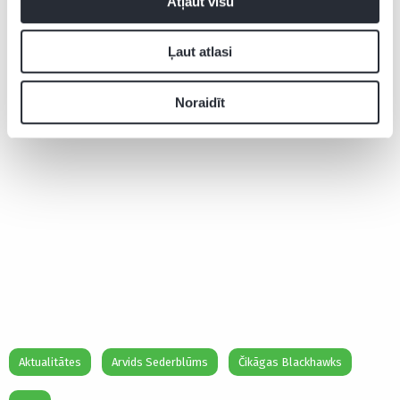
Atļaut visu
Ļaut atlasi
Noraidīt
Aktualitātes
Arvids Sederblūms
Čikāgas Blackhawks