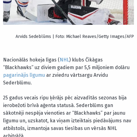
Arvids Sedeblūms | Foto: Michael Reaves/Getty Images/AFP
Nacionālās hokeja līgas (
NHL
) klubs Čikāgas
“Blackhawks” uz diviem gadiem par 5,5 miljoniem dolāru
pagarinājis līgumu
ar zviedru vārtsargu Arvidu
Sederblūmu.
25 gadus vecais ripu ķērājs pēc aizvadītās sezonas bija
ierobežoti brīvā aģenta statusā. Sederblūms gan
sākotnēji nespēja vienoties ar “Blackhawks” par jaunu
līgumu un, uzskatot, ka viņam izteiktais piedāvājums nav
atbilstošs, izmantoja savas tiesības un vērsās NHL
arbitrāžā.