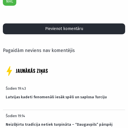
NHL
Pievienot komentāru
Pagaidām neviens nav komentējis
JAUNĀKĀS ZIŅAS
Šodien 19:43
Latvijas kadeti fenomenāli iesāk spēli un saplosa Turciju
Šodien 19:14
Neizšķirtu tradīcija netiek turpināta – “Daugavpils” pārspēj