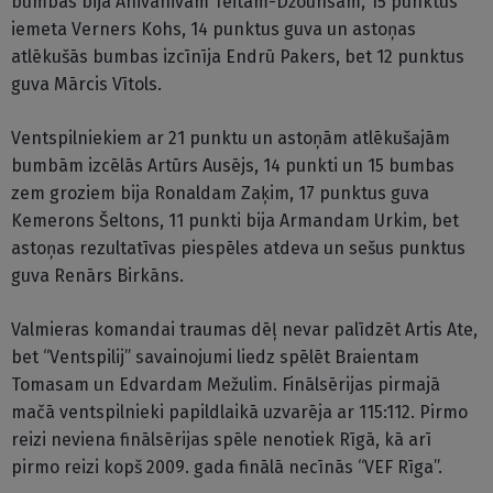
bumbas bija Anivanivam Teitam-Džounsam, 15 punktus
iemeta Verners Kohs, 14 punktus guva un astoņas
atlēkušās bumbas izcīnīja Endrū Pakers, bet 12 punktus
guva Mārcis Vītols.
Ventspilniekiem ar 21 punktu un astoņām atlēkušajām
bumbām izcēlās Artūrs Ausējs, 14 punkti un 15 bumbas
zem groziem bija Ronaldam Zaķim, 17 punktus guva
Kemerons Šeltons, 11 punkti bija Armandam Urkim, bet
astoņas rezultatīvas piespēles atdeva un sešus punktus
guva Renārs Birkāns.
Valmieras komandai traumas dēļ nevar palīdzēt Artis Ate,
bet “Ventspilij” savainojumi liedz spēlēt Braientam
Tomasam un Edvardam Mežulim. Finālsērijas pirmajā
mačā ventspilnieki papildlaikā uzvarēja ar 115:112. Pirmo
reizi neviena finālsērijas spēle nenotiek Rīgā, kā arī
pirmo reizi kopš 2009. gada finālā necīnās “VEF Rīga”.