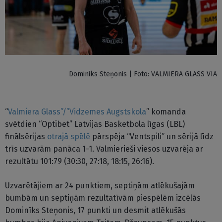
Dominiks Steņonis | Foto: VALMIERA GLASS VIA
“
Valmiera Glass”/”Vidzemes Augstskola
” komanda
svētdien “Optibet” Latvijas Basketbola līgas (LBL)
finālsērijas
otrajā spēlē
pārspēja “Ventspili” un sērijā līdz
trīs uzvarām panāca 1-1. Valmierieši viesos uzvarēja ar
rezultātu 101:79 (30:30, 27:18, 18:15, 26:16).
Uzvarētājiem ar 24 punktiem, septiņām atlēkušajām
bumbām un septiņām rezultatīvām piespēlēm izcēlās
Dominīks Steņonis, 17 punkti un desmit atlēkušās