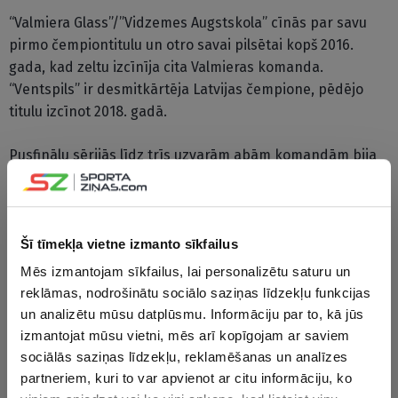
“Valmiera Glass”/”Vidzemes Augstskola” cīnās par savu
pirmo čempiontitulu un otro savai pilsētai kopš 2016.
gada, kad zeltu izcīnīja cita Valmieras komanda.
“Ventspils” ir desmitkārtēja Latvijas čempione, pēdējo
titulu izcīnot 2018. gadā.
Pusfinālu sērijās līdz trīs uzvarām abām komandām bija
nepieciešami pieci mači. Valmierieši ar 3-2 pārspēja
“Rīgas zeļļus”, bet ventspilnieki ar tādu pašu rezultātu
pieveica “VEF Rīga” komandu.
Šī tīmekļa vietne izmanto sīkfailus
Latvijas – Igaunijas līgas čempionāta pamatturnīrā
Mēs izmantojam sīkfailus, lai personalizētu saturu un
komandas pa reizei uzvarēja izbraukumā. Novembrī
reklāmas, nodrošinātu sociālo saziņas līdzekļu funkcijas
ventspilnieki Valmierā bija pārāki ar 99:93, martā
un analizētu mūsu datplūsmu. Informāciju par to, kā jūs
valmierieši revanšējās ar 99:85. Latvijas basketbola kausa
izmantojat mūsu vietni, mēs arī kopīgojam ar saviem
izcīņas finālmačā Ventspilī “Valmiera Glass”/ViA bija
sociālās saziņas līdzekļu, reklamēšanas un analīzes
pārāka ar 84:70.
partneriem, kuri to var apvienot ar citu informāciju, ko