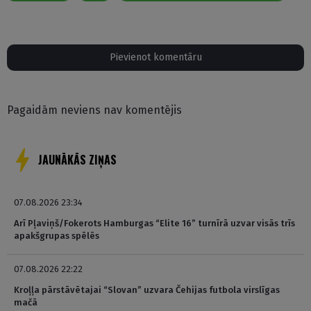
Pievienot komentāru
Pagaidām neviens nav komentējis
JAUNĀKĀS ZIŅAS
07.08.2026 23:34
Arī Pļaviņš/Fokerots Hamburgas “Elite 16” turnīrā uzvar visās trīs
apakšgrupas spēlēs
07.08.2026 22:22
Kroļļa pārstāvētajai “Slovan” uzvara Čehijas futbola virslīgas
mačā