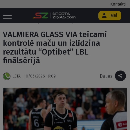
Kontakti
Ieiet
Sākums
/
Basketbols
/
VALMIERA GLASS VIA teicami kontrolē maču un
izlīdzina rezultātu “Optibet” LBL finālsērijā
VALMIERA GLASS VIA teicami
kontrolē maču un izlīdzina
rezultātu “Optibet” LBL
finālsērijā
Dalies
LETA
10/05/2026 19:09