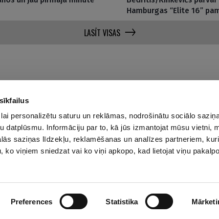
Hamburgas “Elite 16” pam
LASĪT VISAS
sīkfailus
lai personalizētu saturu un reklāmas, nodrošinātu sociālo saziņa
Par mums
Privā
u datplūsmu. Informāciju par to, kā jūs izmantojat mūsu vietni, 
ās saziņas līdzekļu, reklamēšanas un analīzes partneriem, kuri
Reklāmas Parametri
u, ko viņiem sniedzat vai ko viņi apkopo, kad lietojat viņu pakal
Kontakti
Preferences
Statistika
Mārketi