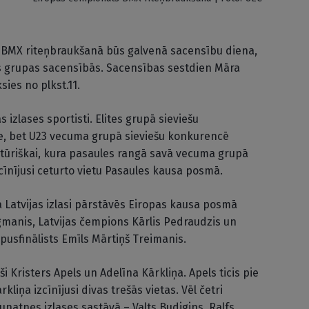
 BMX riteņbraukšanā būs galvenā sacensību diena,
s grupas sacensībās. Sacensības sestdien Māra
ies no plkst.11.
 izlases sportisti. Elites grupā sieviešu
e, bet U23 vecuma grupā sieviešu konkurencē
Stūriškai, kura pasaules rangā savā vecuma grupā
zcīnījusi ceturto vietu Pasaules kausa posmā.
 Latvijas izlasi pārstāvēs Eiropas kausa posmā
ngmanis, Latvijas čempions Kārlis Pedraudzis un
usfinālists Emīls Mārtiņš Treimanis.
i Kristers Apels un Adelīna Kārkliņa. Apels ticis pie
iņa izcīnījusi divas trešās vietas. Vēl četri
jaunatnes izlases sastāvā – Valts Budigins, Ralfs