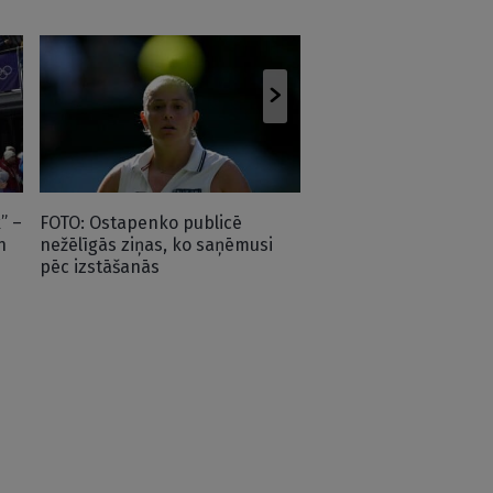
Kreišs pirms EČ: Pēdē
varbūt nav bijuši tie 
rezultāti, bet…
” –
FOTO: Ostapenko publicē
n
nežēlīgās ziņas, ko saņēmusi
pēc izstāšanās