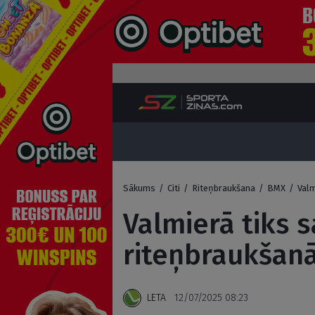
Sākums
/
Citi
/
Riteņbraukšana
/
BMX
/
Valm
Valmierā tiks 
riteņbraukšan
LETA
12/07/2025 08:23