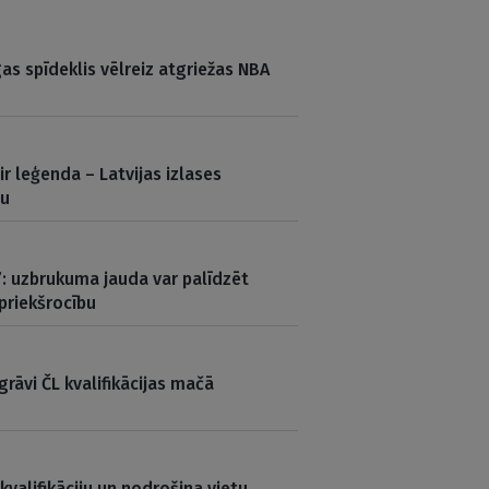
gas spīdeklis vēlreiz atgriežas NBA
 ir leģenda – Latvijas izlases
mu
”: uzbrukuma jauda var palīdzēt
priekšrocību
grāvi ČL kvalifikācijas mačā
kvalifikāciju un nodrošina vietu