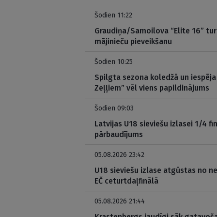
Šodien 11:22
Graudiņa/Samoilova “Elite 16” tu
mājinieču pieveikšanu
Šodien 10:25
Spilgta sezona koledžā un iespēja
Zeļļiem” vēl viens papildinājums
Šodien 09:03
Latvijas U18 sieviešu izlasei 1/4 f
pārbaudījums
05.08.2026 23:42
U18 sieviešu izlase atgūstas no 
EČ ceturtdaļfinālā
05.08.2026 21:44
Krastenbergs jaudīgi sāk gatavoš