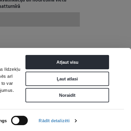
atturnīrā
Atļaut visu
s līdzekļu
tuma politika
mēs arī
Ļaut atlasi
 to var
pojumus.
Noraidīt
ngs
Rādīt detalizēti