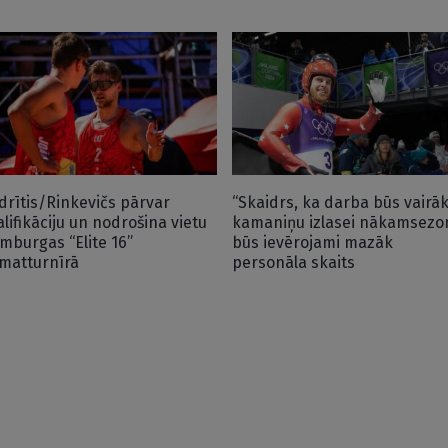
drītis/Rinkevičs pārvar
“Skaidrs, ka darba būs vairāk
alifikāciju un nodrošina vietu
kamaniņu izlasei nākamsezo
mburgas “Elite 16”
būs ievērojami mazāk
matturnīrā
personāla skaits