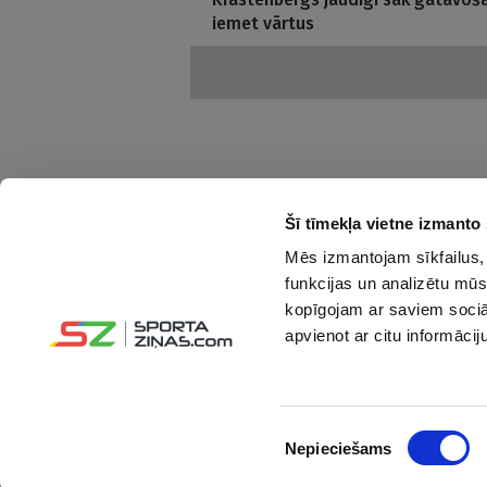
iemet vārtus
Šī tīmekļa vietne izmanto 
Mēs izmantojam sīkfailus, 
Interesanti un saprotami par sportu
funkcijas un analizētu mūs
kopīgojam ar saviem sociāl
Seko mums:
apvienot ar citu informācij
Piekrišanas
Nepieciešams
izvēle
© Sportazinas.com - Visas tiesības rezervētas.