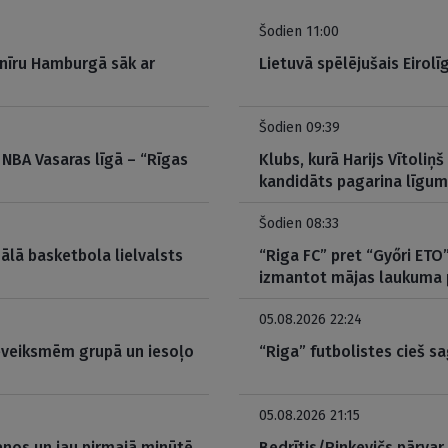
Šodien 11:00
rnīru Hamburgā sāk ar
Lietuvā spēlējušais Eirolī
Šodien 09:39
 NBA Vasaras līgā – “Rīgas
Klubs, kurā Harijs Vītoliņš
kandidāts pagarina līgu
Šodien 08:33
inālā basketbola lielvalsts
“Riga FC” pret “Győri ETO
izmantot mājas laukuma 
05.08.2026 22:24
neveiksmēm grupā un iesoļo
“Riga” futbolistes cieš sa
05.08.2026 21:15
anos un jau pirmajā minūtē
Bedrītis/Rinkevičs pārvar 