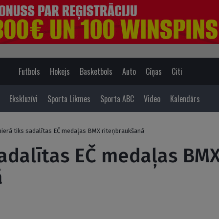
Futbols
Hokejs
Basketbols
Auto
Cīņas
Citi
Ekskluzīvi
Sporta Likmes
Sporta ABC
Video
Kalendārs
ierā tiks sadalītas EČ medaļas BMX riteņbraukšanā
sadalītas EČ medaļas BM
ā