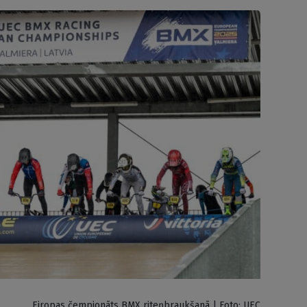
Eiropas čempionāts BMX riteņbraukšanā | Foto: UEC