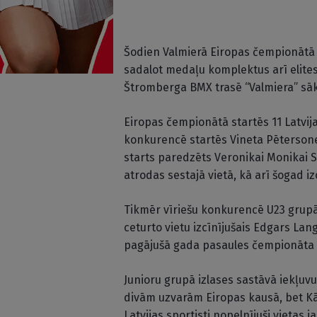
Šodien Valmierā Eiropas čempionātā
sadalot medaļu komplektus arī elite
Štromberga BMX trasē “Valmiera” sāks
Eiropas čempionātā startēs 11 Latvijas
konkurencē startēs Vineta Pēterson
starts paredzēts Veronikai Monikai 
atrodas sestajā vietā, kā arī šogad i
Tikmēr vīriešu konkurencē U23 grupā
ceturto vietu izcīnījušais Edgars La
pagājušā gada pasaules čempionāta p
Junioru grupā izlases sastāvā iekļuvuš
divām uzvarām Eiropas kausā, bet Kārkl
Latvijas sportisti nopelnījuši vietas 