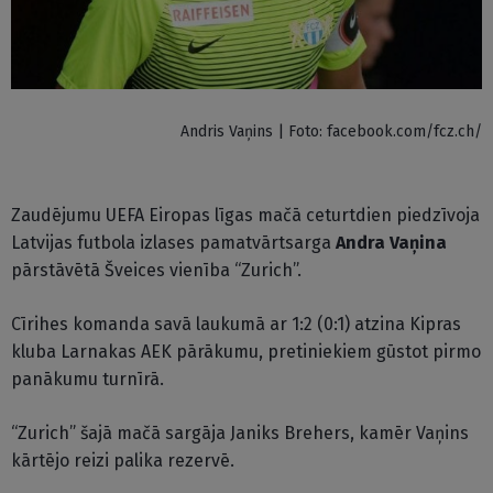
Andris Vaņins | Foto: facebook.com/fcz.ch/
Zaudējumu UEFA Eiropas līgas mačā ceturtdien piedzīvoja
Latvijas futbola izlases pamatvārtsarga
Andra Vaņina
pārstāvētā Šveices vienība “Zurich”.
Cīrihes komanda savā laukumā ar 1:2 (0:1) atzina Kipras
kluba Larnakas AEK pārākumu, pretiniekiem gūstot pirmo
panākumu turnīrā.
“Zurich” šajā mačā sargāja Janiks Brehers, kamēr Vaņins
kārtējo reizi palika rezervē.