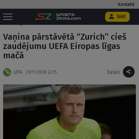
Kontakti
Ieiet
Sākums
/
Futbols
/
Vaņina pārstāvētā “Zurich” cieš zaudējumu UEFA
Eiropas līgas mačā
Vaņina pārstāvētā “Zurich” cieš
zaudējumu UEFA Eiropas līgas
mačā
Dalies
LETA
29/11/2018 22:15