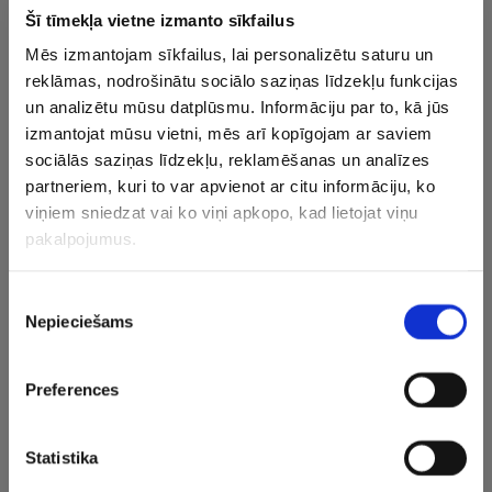
Šī tīmekļa vietne izmanto sīkfailus
Vēlāk ceturtdien UEFA Eiropas līgā grupu turnīra spēli
Mēs izmantojam sīkfailus, lai personalizētu saturu un
aizvadīs arī Dāvja Ikaunieka pārstāvētā Čehijas komanda
reklāmas, nodrošinātu sociālo saziņas līdzekļu funkcijas
“Jablonec”, kas K grupas cīņā savā laukumā uzņems
un analizētu mūsu datplūsmu. Informāciju par to, kā jūs
Francijas klubu “Stade Rennais”.
izmantojat mūsu vietni, mēs arī kopīgojam ar saviem
sociālās saziņas līdzekļu, reklamēšanas un analīzes
“Jablonec” savā grupā ar diviem punktiem četrās spēlēs ir
partneriem, kuri to var apvienot ar citu informāciju, ko
pēdējā vietā, kamēr Ukrainas klubs Kijevas “Dynamo”,
viņiem sniedzat vai ko viņi apkopo, kad lietojat viņu
“Astana” no Kazahstānas un “Stade Rennais” iekrājušas
pakalpojumus.
attiecīgi 11, astoņus un trīs punktus.
Piekrišanas
Pēc grupu turnīra, aizvadot divus apļus, divas labākās
Nepieciešams
izvēle
komandas iekļūs izslēgšanas turnīrā. UEFA Eiropas līgas
fināls notiks 29. maijā Azerbaidžānas galvaspilsētā Baku.
Preferences
CITAS ZIŅAS NO ŠĪS KATEGORIJAS
Statistika