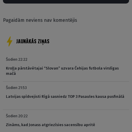
Pagaidām neviens nav komentējis
JAUNĀKĀS ZIŅAS
Šodien 22:22
Kroļļa pārstāvētajai “Slovan” uzvara Čehijas futbola virslīgas
mačā
Šodien 21:53
Latvijas spīdvejisti Rīgā sasniedz TOP 3 Pasaules kausa pusfinālā
Šodien 20:22
Zināms, kad Jonass atgriezīsies sacensību apritē