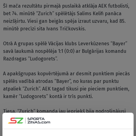
Šī mača rezultātu pirmajā puslaikā atklāja AEK futbolisti,
bet 74. minūtē “Zurich” spēlētājs Salims Kelifi panāca
neizšķirtu. Viesi gan beigās spēja izraut uzvaru, kad 85.
minūtē precīzi sita Ivans Tričkovskis.
Otrā A grupas spēlē Vācijas klubs Leverkūzenes “Bayer”
savā laukumā nospēlēja 1:1 (0:0) ar Bulgārijas komandu
Razdragas “Ludogorets”.
A apakšgrupas kopvērtējumā ar desmit punktiem piecās
spēlēs vadībā atrodas “Bayer”, no kuras par punktu
atpaliek “Zurich”. AEK tagad tikusi pie pieciem punktiem,
kamēr “Ludogorets” kontā ir trīs punkti.
Tiesa, “Zurich” komanda jau iepriekš bija nodrošinājusi
vietu UEFA Eiropas līgas izslēgšanas turnīrā, bet
noslēdzošajā kārtā pret “Ludogorets” tā centīsies gūt
pirmo pozīciju grupā.