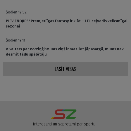
Šodien 19:52
PIEVIENOJIES! Premjerlīgas Fantasy ir klāt – LFL ceļvedis veiksmīgai
sezonai
Šodien 19:11
V. Valters par Porziņģi: Mums viņš ir mazliet jāpasargā, mums nav
desmit tādu spēlētāju
LASĪT VISAS
Interesanti un saprotami par sportu