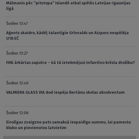
Mālmanis pēc “pitstopa” Islandē atkal spēlēs Latvijas-Igaunijas
līgā
Šodien 13:47
Aģents skaidro, kādēļ talantīgie Grīnvalds un Aizpurs nespēlēja
U18 EČ
Šodien 13:27
FIFA ārkārtas sapulce – kā tā ietekmējusi Infantīno krēsla drošību?
Šodien 12:40
VALMIERA GLASS VIA dod iespēju Bertānu skolas absolventam
Šodien 12:06
Eirolīgas zvaigzne pats samaksā iespaidīgu summu, lai pamestu
klubu un pievienotos latvietim