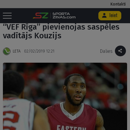
Kontakti
Ieiet
Sākums
/
Basketbols
/
“VEF Rīga” pievienojas saspēles vadītājs Kouzijs
“VEF Rīga” pievienojas saspēles
vadītājs Kouzijs
Dalies
LETA
02/02/2019 12:21