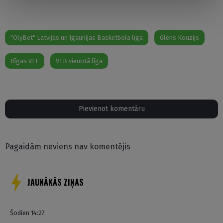
"OlyBet" Latvijas un Igaunijas Basketbola līga
Glens Kouzijs
Rīgas VEF
VTB vienotā līga
Pievienot komentāru
Pagaidām neviens nav komentējis
JAUNĀKĀS ZIŅAS
Šodien 14:27