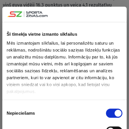
viņš guva vidēji 16,3 punktus un veica 4,1 rezultatīvu
piespēli.
Nākamajā sezonā viņš pārcēlās uz Adrijas līgas klubu “KK
Zadar” (Adrijas līgā vidēji 12,5 punkti un 2,0 rezultatīvas
Šī tīmekļa vietne izmanto sīkfailus
piespēles), bet tās pašas sezonas izskaņu pavadīja
Mēs izmantojam sīkfailus, lai personalizētu saturu un
Turcijas otrās līgas klubā “Pertevniyal” (15,4 punkti un 4,6
reklāmas, nodrošinātu sociālo saziņas līdzekļu funkcijas
rezultatīvas piespēles).
un analizētu mūsu datplūsmu. Informāciju par to, kā jūs
izmantojat mūsu vietni, mēs arī kopīgojam ar saviem
2016./2017.gada sezonā Kouzijs spēlēja Itālijas otrās līgas
sociālās saziņas līdzekļu, reklamēšanas un analīzes
vienībā Tortonas “Bertram”, turpinot demonstrēt
partneriem, kuri to var apvienot ar citu informāciju, ko
rezultatīvu sniegumu – vidēji spēlē 18,8 punkti un 4,0
viņiem sniedzat vai ko viņi apkopo, kad lietojat viņu
rezultatīvas piespēles. Nākamo sezonu Kouzijs pavadīja
pakalpojumus.
Polijas vadošā čempionāta klubā Toruņas “Polski Cukier”
kura rindās viņam vidēji spēlē 16,7 punkti un 4,9
Piekrišanas
rezultatīvas piespēles. Kouzijs palīdzēja savai komandai
Nepieciešams
izvēle
izcīnīt Polijas kausu, izšķirošajā spēlē gūstot 36 punktus.