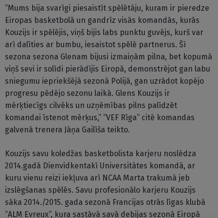
“Mums bija svarīgi piesaistīt spēlētāju, kuram ir pieredze
Eiropas basketbolā un gandrīz visās komandās, kurās
Kouzijs ir spēlējis, viņš bijis labs punktu guvējs, kurš var
arī dalīties ar bumbu, iesaistot spēlē partnerus. Šī
sezona sezona Glenam bijusi izmaiņām pilna, bet kopumā
viņš sevi ir solīdi pierādījis Eiropā, demonstrējot gan labu
sniegumu iepriekšējā sezonā Polijā, gan uzrādot kopējo
progresu pēdējo sezonu laikā. Glens Kouzijs ir
mērķtiecīgs cilvēks un uzņēmības pilns palīdzēt
komandai īstenot mērķus,” “VEF Rīga” citē komandas
galvenā trenera Jāņa Gailīša teikto.
Kouzijs savu koledžas basketbolista karjeru noslēdza
2014.gadā Dienvidkentakī Universitātes komandā, ar
kuru vienu reizi iekļuva arī NCAA Marta trakumā jeb
izslēgšanas spēlēs. Savu profesionālo karjeru Kouzijs
sāka 2014./2015. gada sezonā Francijas otrās līgas klubā
“ALM Evreux”, kura sastāvā savā debijas sezonā Eiropā