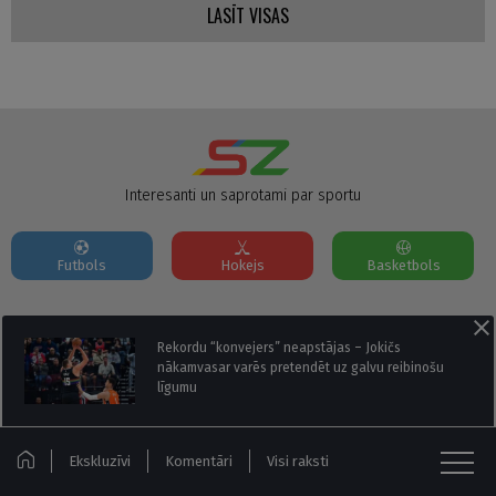
LASĪT VISAS
Interesanti un saprotami par sportu
Futbols
Hokejs
Basketbols
Par mums
Reklāmas Parametri
Kontakti
Rekordu “konvejers” neapstājas – Jokičs
nākamvasar varēs pretendēt uz galvu reibinošu
līgumu
Seko mums:
Ekskluzīvi
Komentāri
Visi raksti
© Sportazinas.com - Visas tiesības rezervētas.