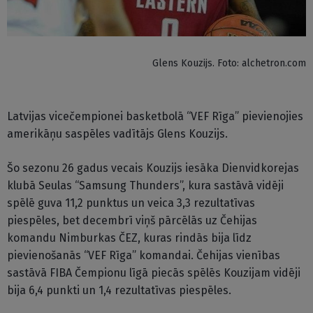
Glens Kouzijs. Foto: alchetron.com
Latvijas vicečempionei basketbolā “VEF Rīga” pievienojies
amerikāņu saspēles vadītājs Glens Kouzijs.
Šo sezonu 26 gadus vecais Kouzijs iesāka Dienvidkorejas
klubā Seulas “Samsung Thunders”, kura sastāvā vidēji
spēlē guva 11,2 punktus un veica 3,3 rezultatīvas
piespēles, bet decembrī viņš pārcēlās uz Čehijas
komandu Nimburkas ČEZ, kuras rindās bija līdz
pievienošanās “VEF Rīga” komandai. Čehijas vienības
sastāvā FIBA Čempionu līgā piecās spēlēs Kouzijam vidēji
bija 6,4 punkti un 1,4 rezultatīvas piespēles.